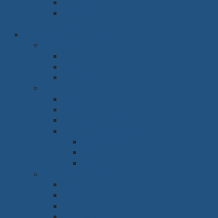
Tủ thờ
Vách ngăn
Rèm & Sàn
Văn phòng & Nhà xưởng
Phòng làm việc
Bàn
Ghế
Tủ hồ sơ
Phòng họp
Bàn
Ghế
Hệ thống âm thanh
Hệ thống trình chiếu
Máy chiếu
Tivi
Màn Led
Sảnh & Phòng chờ
Sofa
Bàn
Ghế
Quầy lễ tân