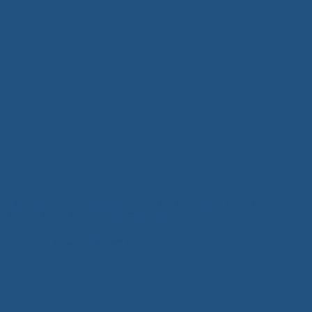
Tủ Quần Áo Gỗ Hiện Đại Xuân Hòa – Giải Pháp Lưu Trữ Thông
Minh, Nâng Tầm Không Gian Sống
5 Tháng Mười Một, 2025