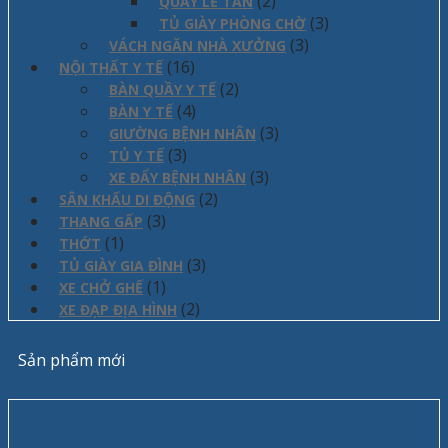
(2)
QUẦY LỄ TÂN
(3)
TỦ GIÀY PHÒNG CHỜ
(3)
VÁCH NGĂN NHÀ XƯỞNG
(16)
NỘI THẤT Y TẾ
(2)
BÀN QUẦY Y TẾ
(4)
BÀN Y TẾ
(3)
GIƯỜNG BỆNH NHÂN
(3)
TỦ Y TẾ
(3)
XE ĐẨY BỆNH NHÂN
(2)
SÂN KHẤU DI ĐỘNG
(3)
THANG GẤP
(1)
THỚT
(3)
TỦ GIÀY GIA ĐÌNH
(1)
XE CHỞ GHẾ
(2)
XE ĐẠP ĐỊA HÌNH
Sản phẩm mới