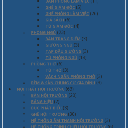
(11)
BÀN PHÒNG LÀM VIỆC
(5)
GHẾ GIÁM ĐỐC
(26)
GHẾ PHÒNG LÀM VIỆC
(6)
GIÁ SÁCH
(4)
TỦ GIÁM ĐỐC
(23)
PHÒNG NGỦ
(3)
BÀN TRANG ĐIỂM
(3)
GIƯỜNG NGỦ
(3)
TAP ĐẦU GIƯỜNG
(14)
TỦ PHÒNG NGỦ
(6)
PHÒNG THỜ
(3)
TỦ THỜ
(3)
VÁCH NGĂN PHÒNG THỜ
(3)
RÈM & SÀN CHUNG CƯ GIA ĐÌNH
(63)
NỘI THẤT HỘI TRƯỜNG
(20)
BÀN HỘI TRƯỜNG
(2)
BẢNG HIỆU
(3)
BỤC PHÁT BIỂU
(30)
GHẾ HỘI TRƯỜNG
(3)
HỆ THỐNG ÂM THANH HỘI TRƯỜNG
(6)
HỆ THỐNG TRÌNH CHIẾU HỘI TRƯỜNG