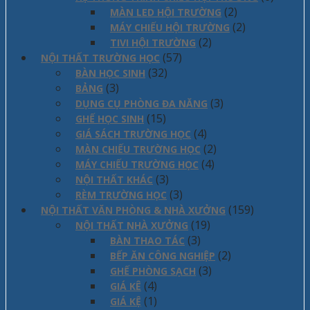
(2)
MÀN LED HỘI TRƯỜNG
(2)
MÁY CHIẾU HỘI TRƯỜNG
(2)
TIVI HỘI TRƯỜNG
(57)
NỘI THẤT TRƯỜNG HỌC
(32)
BÀN HỌC SINH
(3)
BẢNG
(3)
DỤNG CỤ PHÒNG ĐA NĂNG
(15)
GHẾ HỌC SINH
(4)
GIÁ SÁCH TRƯỜNG HỌC
(2)
MÀN CHIẾU TRƯỜNG HỌC
(4)
MÁY CHIẾU TRƯỜNG HỌC
(3)
NỘI THẤT KHÁC
(3)
RÈM TRƯỜNG HỌC
(159)
NỘI THẤT VĂN PHÒNG & NHÀ XƯỞNG
(19)
NỘI THẤT NHÀ XƯỞNG
(3)
BÀN THAO TÁC
(2)
BẾP ĂN CÔNG NGHIỆP
(3)
GHẾ PHÒNG SẠCH
(4)
GIÁ KÊ
(1)
GIÁ KỆ