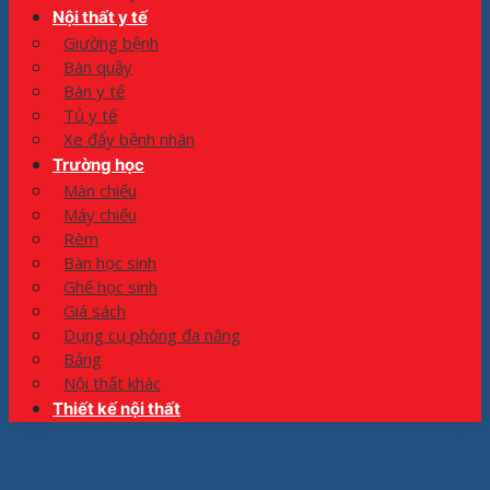
Nội thất y tế
Giường bệnh
Bàn quầy
Bàn y tế
Tủ y tế
Xe đẩy bệnh nhân
Trường học
Màn chiếu
Máy chiếu
Rèm
Bàn học sinh
Ghế học sinh
Giá sách
Dụng cụ phòng đa năng
Bảng
Nội thất khác
Thiết kế nội thất