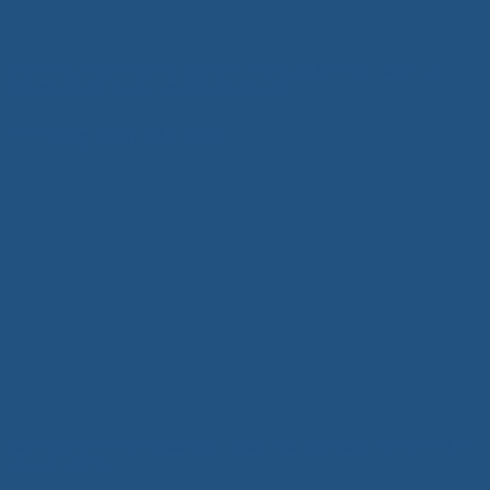
Giải Pháp Vách Ngăn & Bàn Văn Phòng Xuân Hòa – Kiến Tạo
Không Gian Chuyên Nghiệp Đẳng Cấp
10 Tháng Mười Một, 2025
Bàn Họp Văn Phòng Cao Cấp – Kiến Tạo Đẳng Cấp và Tầm Nhìn
Doanh Nghiệp