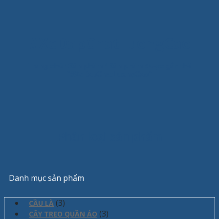
#XeDapChatLuongCao
Trang chủ
/
Sản phẩm
/
Sản phẩm được gắn thẻ
“#XeDapChatLuongCao”
Phân loại sản phẩm
Danh mục sản phẩm
(3)
CẦU LÀ
(3)
CÂY TREO QUẦN ÁO