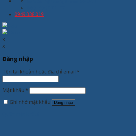
kinhdoanh@thuongmaixuanhoa.com
8:00 - 19:00 T2 - T7
0949.038.019
x
x
Đăng nhập
Tên tài khoản hoặc địa chỉ email
*
Mật khẩu
*
Ghi nhớ mật khẩu
Đăng nhập
Quên mật khẩu?