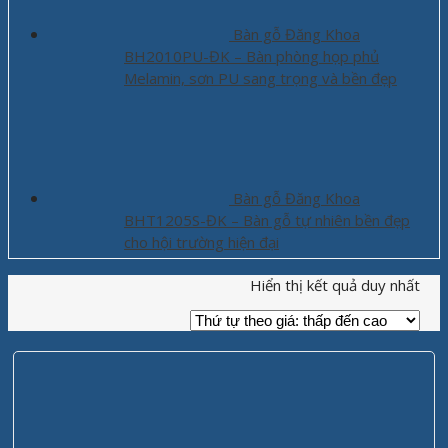
Bàn gỗ Đăng Khoa
BH2010PU-ĐK – Bàn phòng họp phủ
Melamin, sơn PU sang trọng và bền đẹp
Bàn gỗ Đăng Khoa
BHT1205S-ĐK – Bàn gỗ tự nhiên bền đẹp
cho hội trường hiện đại
Hiển thị kết quả duy nhất