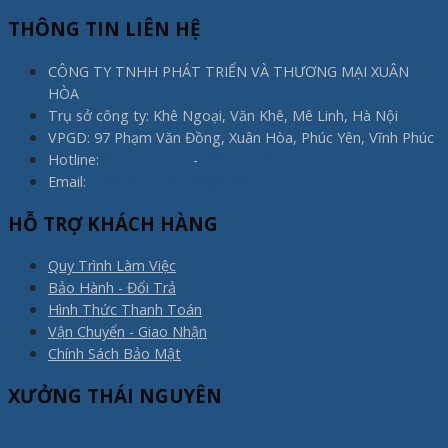
THÔNG TIN LIÊN HỆ
CÔNG TY TNHH PHÁT TRIỂN VÀ THƯƠNG MẠI XUÂN
HÒA
Trụ sở công ty: Khê Ngoại, Văn Khê, Mê Linh, Hà Nội
VPGD: 97 Phạm Văn Đồng, Xuân Hòa, Phúc Yên, Vĩnh Phúc
Hotline:
0975.773.596
-
0983.800.910
Email:
noithatxuanhoa@gmail.com
HỖ TRỢ KHÁCH HÀNG
Quy Trình Làm Việc
Bảo Hành - Đổi Trả
Hình Thức Thanh Toán
Vận Chuyển - Giao Nhận
Chính Sách Bảo Mật
XƯỞNG THÁI NGUYÊN