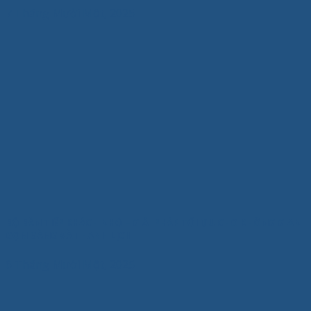
7 Tháng Mười Một, 2025
BỘ BÀN TIẾP KHÁCH NHỎ – GIẢI PHÁP TỐI ƯU CHO KHÔNG GIAN
GỌN GÀNG VÀ THANH LỊCH
6 Tháng Mười Một, 2025