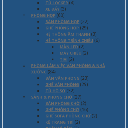
(4)
TỦ LOCKER
(3)
XE ĐẨY
(60)
PHÒNG HỌP
(22)
BÀN PHÒNG HỌP
(29)
GHẾ PHÒNG HỌP
(3)
HỆ THỐNG ÂM THANH
(6)
HỆ THỐNG TRÌNH CHIẾU
(2)
MÀN LED
(2)
MÁY CHIẾU
(2)
TIVI
PHÒNG LÀM VIỆC VĂN PHÒNG & NHÀ
(84)
XƯỞNG
(23)
BÀN VĂN PHÒNG
(29)
GHẾ VĂN PHÒNG
(32)
TỦ HỒ SƠ
(27)
SẢNH & PHÒNG CHỜ
(2)
BÀN PHÒNG CHỜ
(16)
GHẾ PHÒNG CHỜ
(2)
GHẾ SOFA PHÒNG CHỜ
(2)
KỆ TRANG TRÍ