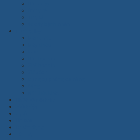
Bàn quầy
Bàn y tế
Tủ y tế
Xe đẩy bệnh nhân
Trường học
Màn chiếu
Máy chiếu
Rèm
Bàn học sinh
Ghế học sinh
Giá sách
Dụng cụ phòng đa năng
Bảng
Nội thất khác
Thiết kế nội thất
Giới thiệu
Dự án
Tin tức
Tuyển dụng
Liên hệ