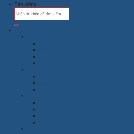
Tìm kiếm:
Chung cư & Gia đình
Phòng khách
Bàn
Ghế
Sofa
Kệ tivi
Phòng làm việc
Bàn
Ghế
Giá sách
Phòng ngủ
Giường
Tủ
Bàn trang điểm
Tap đầu giường
Phòng thờ