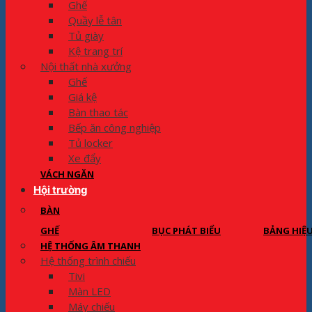
Ghế
Quầy lễ tân
Tủ giày
Kệ trang trí
Nội thất nhà xưởng
Ghế
Giá kệ
Bàn thao tác
Bếp ăn công nghiệp
Tủ locker
Xe đẩy
VÁCH NGĂN
Hội trường
BÀN
GHẾ
BỤC PHÁT BIỂU
BẢNG HIỆ
HỆ THỐNG ÂM THANH
Hệ thống trình chiếu
Tivi
Màn LED
Máy chiếu