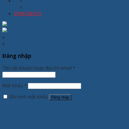
kinhdoanh@thuongmaixuanhoa.com
8:00 - 19:00 T2 - T7
0949.038.019
x
x
Đăng nhập
Tên tài khoản hoặc địa chỉ email
*
Mật khẩu
*
Ghi nhớ mật khẩu
Đăng nhập
Quên mật khẩu?