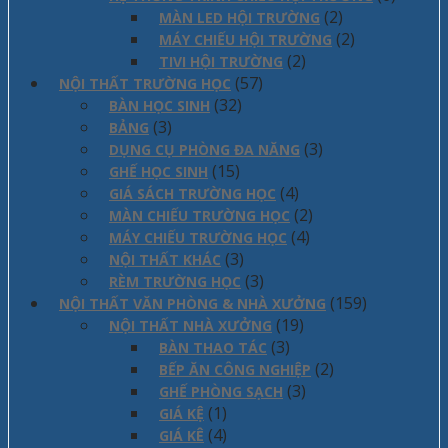
(2)
MÀN LED HỘI TRƯỜNG
(2)
MÁY CHIẾU HỘI TRƯỜNG
(2)
TIVI HỘI TRƯỜNG
(57)
NỘI THẤT TRƯỜNG HỌC
(32)
BÀN HỌC SINH
(3)
BẢNG
(3)
DỤNG CỤ PHÒNG ĐA NĂNG
(15)
GHẾ HỌC SINH
(4)
GIÁ SÁCH TRƯỜNG HỌC
(2)
MÀN CHIẾU TRƯỜNG HỌC
(4)
MÁY CHIẾU TRƯỜNG HỌC
(3)
NỘI THẤT KHÁC
(3)
RÈM TRƯỜNG HỌC
(159)
NỘI THẤT VĂN PHÒNG & NHÀ XƯỞNG
(19)
NỘI THẤT NHÀ XƯỞNG
(3)
BÀN THAO TÁC
(2)
BẾP ĂN CÔNG NGHIỆP
(3)
GHẾ PHÒNG SẠCH
(1)
GIÁ KỆ
(4)
GIÁ KÊ