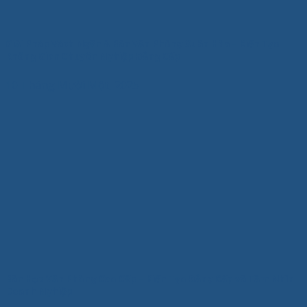
Giải Pháp Vách Ngăn & Bàn Văn Phòng Xuân Hòa – Kiến Tạo
Không Gian Chuyên Nghiệp Đẳng Cấp
10 Tháng Mười Một, 2025
Bàn Họp Văn Phòng Cao Cấp – Kiến Tạo Đẳng Cấp và Tầm Nhìn
Doanh Nghiệp