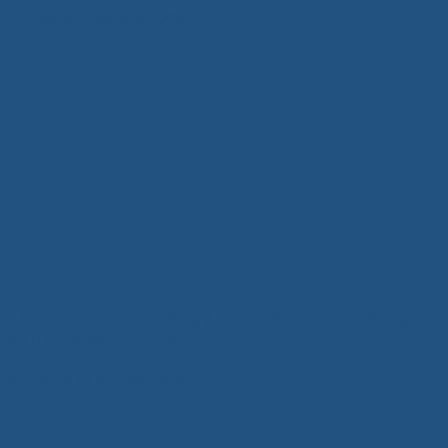
7 Tháng Mười Một, 2025
BỘ BÀN TIẾP KHÁCH NHỎ – GIẢI PHÁP TỐI ƯU CHO KHÔNG GIAN
GỌN GÀNG VÀ THANH LỊCH
6 Tháng Mười Một, 2025