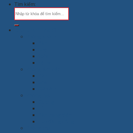
Tìm kiếm:
Chung cư & Gia đình
Phòng khách
Bàn
Ghế
Sofa
Kệ tivi
Phòng làm việc
Bàn
Ghế
Giá sách
Phòng ngủ
Giường
Tủ
Bàn trang điểm
Tap đầu giường
Phòng thờ