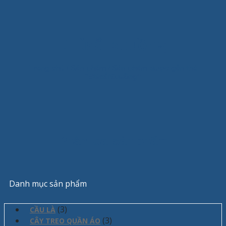
#tủsắt6buồng
Trang chủ
/
Sản phẩm
/
Sản phẩm được gắn thẻ
“#tủsắt6buồng”
Phân loại sản phẩm
Danh mục sản phẩm
(3)
CẦU LÀ
(3)
CÂY TREO QUẦN ÁO