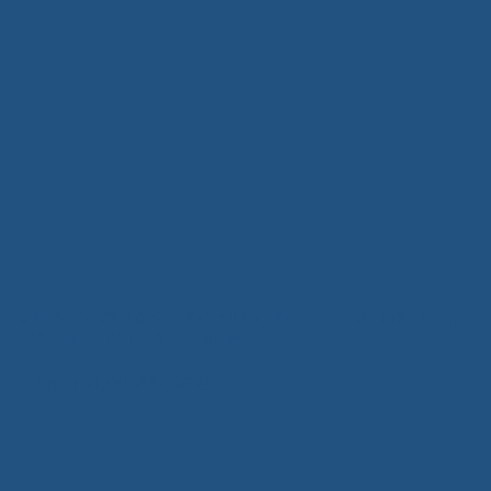
Tủ Quần Áo Gỗ Hiện Đại Xuân Hòa – Giải Pháp Lưu Trữ Thông
Minh, Nâng Tầm Không Gian Sống
5 Tháng Mười Một, 2025