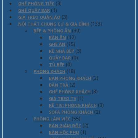
(3)
GHẾ PHÒNG TIỆC
(1)
GHẾ QUẦY BAR
(3)
GIÁ TREO QUẦN ÁO
(133)
NỘI THẤT CHUNG CƯ & GIA ĐÌNH
(30)
BẾP & PHÒNG ĂN
(12)
BÀN ĂN
(15)
GHẾ ĂN
(3)
KỆ NHÀ BẾP
(0)
QUẦY BAR
(0)
TỦ BẾP
(18)
PHÒNG KHÁCH
(2)
BÀN PHÒNG KHÁCH
(2)
BÀN TRÀ
(8)
GHẾ PHÒNG KHÁCH
(1)
GIÁ TREO TV
(3)
KỆ TIVI PHÒNG KHÁCH
(2)
SOFA PHÒNG KHÁCH
(55)
PHÒNG LÀM VIỆC
(2)
BÀN GIÁM ĐỐC
(1)
BÀN HỘC PHỤ