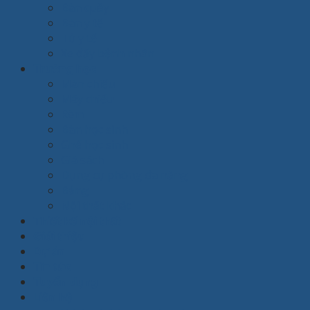
Bàn quầy
Bàn y tế
Tủ y tế
Xe đẩy bệnh nhân
Trường học
Màn chiếu
Máy chiếu
Rèm
Bàn học sinh
Ghế học sinh
Giá sách
Dụng cụ phòng đa năng
Bảng
Nội thất khác
Thiết kế nội thất
Giới thiệu
Dự án
Tin tức
Tuyển dụng
Liên hệ