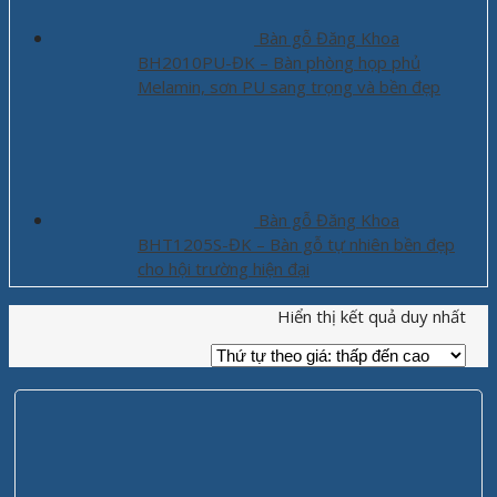
Bàn gỗ Đăng Khoa
BH2010PU-ĐK – Bàn phòng họp phủ
Melamin, sơn PU sang trọng và bền đẹp
Bàn gỗ Đăng Khoa
BHT1205S-ĐK – Bàn gỗ tự nhiên bền đẹp
cho hội trường hiện đại
Hiển thị kết quả duy nhất