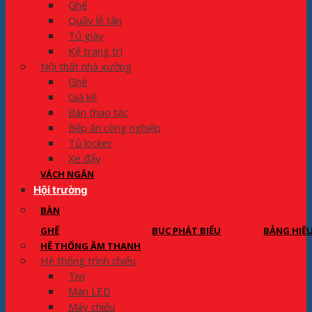
Ghế
Quầy lễ tân
Tủ giày
Kệ trang trí
Nội thất nhà xưởng
Ghế
Giá kệ
Bàn thao tác
Bếp ăn công nghiệp
Tủ locker
Xe đẩy
VÁCH NGĂN
Hội trường
BÀN
GHẾ
BỤC PHÁT BIỂU
BẢNG HIỆ
HỆ THỐNG ÂM THANH
Hệ thống trình chiếu
Tivi
Màn LED
Máy chiếu