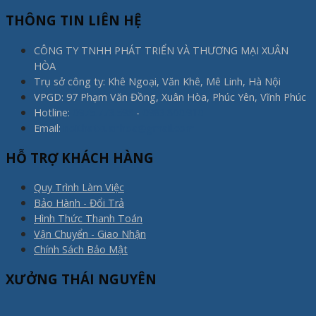
THÔNG TIN LIÊN HỆ
CÔNG TY TNHH PHÁT TRIỂN VÀ THƯƠNG MẠI XUÂN
HÒA
Trụ sở công ty: Khê Ngoại, Văn Khê, Mê Linh, Hà Nội
VPGD: 97 Phạm Văn Đồng, Xuân Hòa, Phúc Yên, Vĩnh Phúc
Hotline:
0975.773.596
-
0983.800.910
Email:
noithatxuanhoa@gmail.com
HỖ TRỢ KHÁCH HÀNG
Quy Trình Làm Việc
Bảo Hành - Đổi Trả
Hình Thức Thanh Toán
Vận Chuyển - Giao Nhận
Chính Sách Bảo Mật
XƯỞNG THÁI NGUYÊN