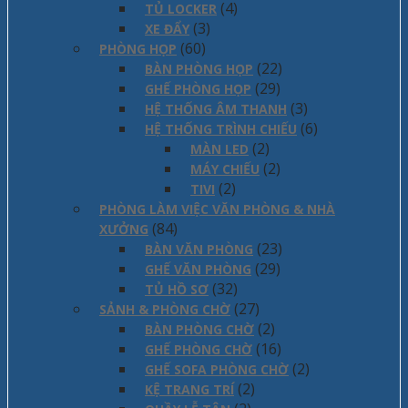
(4)
TỦ LOCKER
(3)
XE ĐẨY
(60)
PHÒNG HỌP
(22)
BÀN PHÒNG HỌP
(29)
GHẾ PHÒNG HỌP
(3)
HỆ THỐNG ÂM THANH
(6)
HỆ THỐNG TRÌNH CHIẾU
(2)
MÀN LED
(2)
MÁY CHIẾU
(2)
TIVI
PHÒNG LÀM VIỆC VĂN PHÒNG & NHÀ
(84)
XƯỞNG
(23)
BÀN VĂN PHÒNG
(29)
GHẾ VĂN PHÒNG
(32)
TỦ HỒ SƠ
(27)
SẢNH & PHÒNG CHỜ
(2)
BÀN PHÒNG CHỜ
(16)
GHẾ PHÒNG CHỜ
(2)
GHẾ SOFA PHÒNG CHỜ
(2)
KỆ TRANG TRÍ