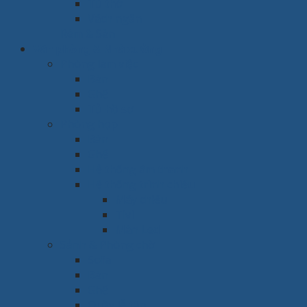
Tủ thờ
Vách ngăn
Rèm & Sàn
Văn phòng & Nhà xưởng
Phòng làm việc
Bàn
Ghế
Tủ hồ sơ
Phòng họp
Bàn
Ghế
Hệ thống âm thanh
Hệ thống trình chiếu
Máy chiếu
Tivi
Màn Led
Sảnh & Phòng chờ
Sofa
Bàn
Ghế
Quầy lễ tân