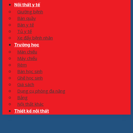
Nội thất y tế
Giường bệnh
Bàn quầy
Bàn y tế
Tủ y tế
Xe đẩy bệnh nhân
Trường học
Màn chiếu
Máy chiếu
Rèm
Bàn học sinh
Ghế học sinh
Giá sách
Dụng cụ phòng đa năng
Bảng
Nội thất khác
Thiết kế nội thất