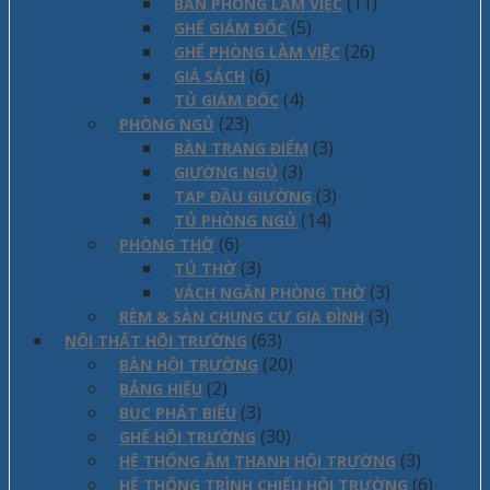
(11)
BÀN PHÒNG LÀM VIỆC
(5)
GHẾ GIÁM ĐỐC
(26)
GHẾ PHÒNG LÀM VIỆC
(6)
GIÁ SÁCH
(4)
TỦ GIÁM ĐỐC
(23)
PHÒNG NGỦ
(3)
BÀN TRANG ĐIỂM
(3)
GIƯỜNG NGỦ
(3)
TAP ĐẦU GIƯỜNG
(14)
TỦ PHÒNG NGỦ
(6)
PHÒNG THỜ
(3)
TỦ THỜ
(3)
VÁCH NGĂN PHÒNG THỜ
(3)
RÈM & SÀN CHUNG CƯ GIA ĐÌNH
(63)
NỘI THẤT HỘI TRƯỜNG
(20)
BÀN HỘI TRƯỜNG
(2)
BẢNG HIỆU
(3)
BỤC PHÁT BIỂU
(30)
GHẾ HỘI TRƯỜNG
(3)
HỆ THỐNG ÂM THANH HỘI TRƯỜNG
(6)
HỆ THỐNG TRÌNH CHIẾU HỘI TRƯỜNG