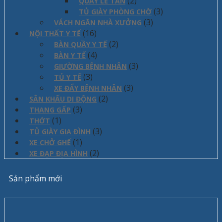
(2)
QUẦY LỄ TÂN
(3)
TỦ GIÀY PHÒNG CHỜ
(3)
VÁCH NGĂN NHÀ XƯỞNG
(16)
NỘI THẤT Y TẾ
(2)
BÀN QUẦY Y TẾ
(4)
BÀN Y TẾ
(3)
GIƯỜNG BỆNH NHÂN
(3)
TỦ Y TẾ
(3)
XE ĐẨY BỆNH NHÂN
(2)
SÂN KHẤU DI ĐỘNG
(3)
THANG GẤP
(1)
THỚT
(3)
TỦ GIÀY GIA ĐÌNH
(1)
XE CHỞ GHẾ
(2)
XE ĐẠP ĐỊA HÌNH
Sản phẩm mới