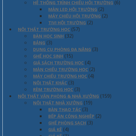
(6)
HỆ THỐNG TRÌNH CHIẾU HỘI TRƯỜNG
(2)
MÀN LED HỘI TRƯỜNG
(2)
MÁY CHIẾU HỘI TRƯỜNG
(2)
TIVI HỘI TRƯỜNG
(57)
NỘI THẤT TRƯỜNG HỌC
(32)
BÀN HỌC SINH
(3)
BẢNG
(3)
DỤNG CỤ PHÒNG ĐA NĂNG
(15)
GHẾ HỌC SINH
(4)
GIÁ SÁCH TRƯỜNG HỌC
(2)
MÀN CHIẾU TRƯỜNG HỌC
(4)
MÁY CHIẾU TRƯỜNG HỌC
(3)
NỘI THẤT KHÁC
(3)
RÈM TRƯỜNG HỌC
(159)
NỘI THẤT VĂN PHÒNG & NHÀ XƯỞNG
(19)
NỘI THẤT NHÀ XƯỞNG
(3)
BÀN THAO TÁC
(2)
BẾP ĂN CÔNG NGHIỆP
(3)
GHẾ PHÒNG SẠCH
(4)
GIÁ KÊ