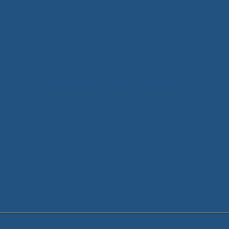
#TủGỗTG1600
Trang chủ
/
Sản phẩm
/
Sản phẩm được gắn thẻ “#TủGỗTG1600
Phân loại sản phẩm