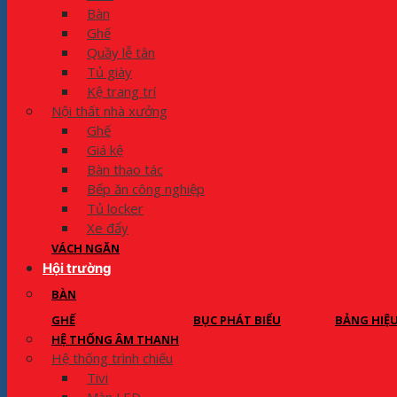
Bàn
Ghế
Quầy lễ tân
Tủ giày
Kệ trang trí
Nội thất nhà xưởng
Ghế
Giá kệ
Bàn thao tác
Bếp ăn công nghiệp
Tủ locker
Xe đẩy
VÁCH NGĂN
Hội trường
BÀN
GHẾ
BỤC PHÁT BIỂU
BẢNG HIỆ
HỆ THỐNG ÂM THANH
Hệ thống trình chiếu
Tivi