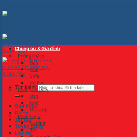
Skip to content
Chung cư & Gia đình
Phòng khách
Bàn
Ghế
Sofa
Kệ tivi
Tìm kiếm:
Phòng làm việc
Bàn
Ghế
Giới thiệu
Giá sách
Dự án
Phòng ngủ
Tin tức
Giường
Tuyển dụng
Tủ
Liên hệ
Bàn trang điểm