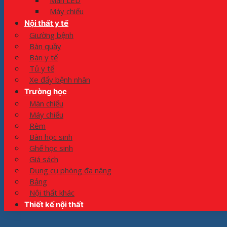
Màn LED
Máy chiếu
Nội thất y tế
Giường bệnh
Bàn quầy
Bàn y tế
Tủ y tế
Xe đẩy bệnh nhân
Trường học
Màn chiếu
Máy chiếu
Rèm
Bàn học sinh
Ghế học sinh
Giá sách
Dụng cụ phòng đa năng
Bảng
Nội thất khác
Thiết kế nội thất