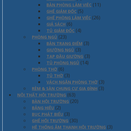
(11)
BÀN PHÒNG LÀM VIỆC
(5)
GHẾ GIÁM ĐỐC
(26)
GHẾ PHÒNG LÀM VIỆC
(6)
GIÁ SÁCH
(4)
TỦ GIÁM ĐỐC
(23)
PHÒNG NGỦ
(3)
BÀN TRANG ĐIỂM
(3)
GIƯỜNG NGỦ
(3)
TAP ĐẦU GIƯỜNG
(14)
TỦ PHÒNG NGỦ
(6)
PHÒNG THỜ
(3)
TỦ THỜ
(3)
VÁCH NGĂN PHÒNG THỜ
(3)
RÈM & SÀN CHUNG CƯ GIA ĐÌNH
(63)
NỘI THẤT HỘI TRƯỜNG
(20)
BÀN HỘI TRƯỜNG
(2)
BẢNG HIỆU
(3)
BỤC PHÁT BIỂU
(30)
GHẾ HỘI TRƯỜNG
(3)
HỆ THỐNG ÂM THANH HỘI TRƯỜNG