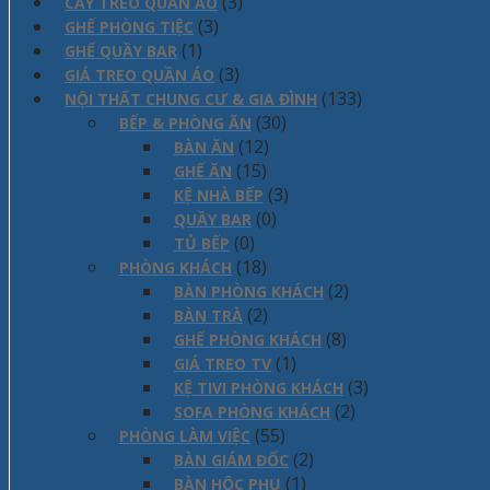
(3)
CÂY TREO QUẦN ÁO
(3)
GHẾ PHÒNG TIỆC
(1)
GHẾ QUẦY BAR
(3)
GIÁ TREO QUẦN ÁO
(133)
NỘI THẤT CHUNG CƯ & GIA ĐÌNH
(30)
BẾP & PHÒNG ĂN
(12)
BÀN ĂN
(15)
GHẾ ĂN
(3)
KỆ NHÀ BẾP
(0)
QUẦY BAR
(0)
TỦ BẾP
(18)
PHÒNG KHÁCH
(2)
BÀN PHÒNG KHÁCH
(2)
BÀN TRÀ
(8)
GHẾ PHÒNG KHÁCH
(1)
GIÁ TREO TV
(3)
KỆ TIVI PHÒNG KHÁCH
(2)
SOFA PHÒNG KHÁCH
(55)
PHÒNG LÀM VIỆC
(2)
BÀN GIÁM ĐỐC
(1)
BÀN HỘC PHỤ