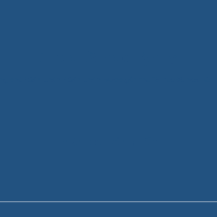
#TreoĐồInoxTiệnLợi
ng chủ
/
Sản phẩm
/
Sản phẩm được gắn thẻ “#TreoĐồInoxTiệnL
Phân loại sản phẩm