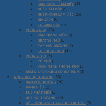
(11)
BÀN PHÒNG LÀM VIỆC
(5)
GHẾ GIÁM ĐỐC
(26)
GHẾ PHÒNG LÀM VIỆC
(6)
GIÁ SÁCH
(4)
TỦ GIÁM ĐỐC
(23)
PHÒNG NGỦ
(3)
BÀN TRANG ĐIỂM
(3)
GIƯỜNG NGỦ
(3)
TAP ĐẦU GIƯỜNG
(14)
TỦ PHÒNG NGỦ
(6)
PHÒNG THỜ
(3)
TỦ THỜ
(3)
VÁCH NGĂN PHÒNG THỜ
(3)
RÈM & SÀN CHUNG CƯ GIA ĐÌNH
(63)
NỘI THẤT HỘI TRƯỜNG
(20)
BÀN HỘI TRƯỜNG
(2)
BẢNG HIỆU
(3)
BỤC PHÁT BIỂU
(30)
GHẾ HỘI TRƯỜNG
(3)
HỆ THỐNG ÂM THANH HỘI TRƯỜNG