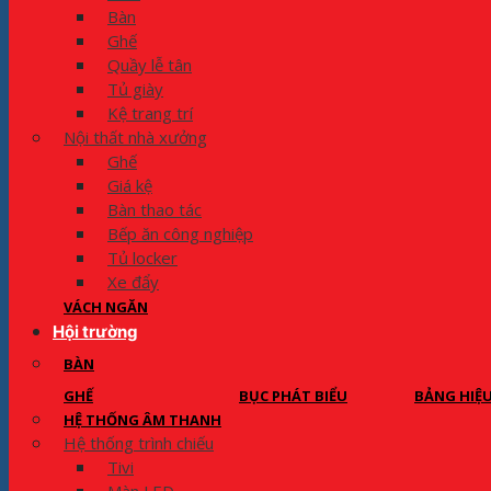
Bàn
Ghế
Quầy lễ tân
Tủ giày
Kệ trang trí
Nội thất nhà xưởng
Ghế
Giá kệ
Bàn thao tác
Bếp ăn công nghiệp
Tủ locker
Xe đẩy
VÁCH NGĂN
Hội trường
BÀN
GHẾ
BỤC PHÁT BIỂU
BẢNG HIỆ
HỆ THỐNG ÂM THANH
Hệ thống trình chiếu
Tivi