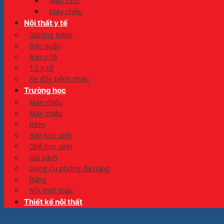
Màn LED
Máy chiếu
Nội thất y tế
Giường bệnh
Bàn quầy
Bàn y tế
Tủ y tế
Xe đẩy bệnh nhân
Trường học
Màn chiếu
Máy chiếu
Rèm
Bàn học sinh
Ghế học sinh
Giá sách
Dụng cụ phòng đa năng
Bảng
Nội thất khác
Thiết kế nội thất