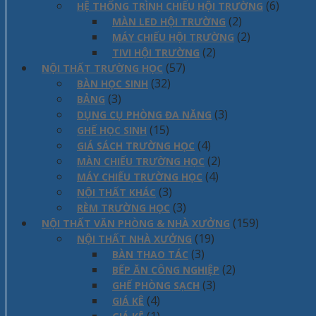
(6)
HỆ THỐNG TRÌNH CHIẾU HỘI TRƯỜNG
(2)
MÀN LED HỘI TRƯỜNG
(2)
MÁY CHIẾU HỘI TRƯỜNG
(2)
TIVI HỘI TRƯỜNG
(57)
NỘI THẤT TRƯỜNG HỌC
(32)
BÀN HỌC SINH
(3)
BẢNG
(3)
DỤNG CỤ PHÒNG ĐA NĂNG
(15)
GHẾ HỌC SINH
(4)
GIÁ SÁCH TRƯỜNG HỌC
(2)
MÀN CHIẾU TRƯỜNG HỌC
(4)
MÁY CHIẾU TRƯỜNG HỌC
(3)
NỘI THẤT KHÁC
(3)
RÈM TRƯỜNG HỌC
(159)
NỘI THẤT VĂN PHÒNG & NHÀ XƯỞNG
(19)
NỘI THẤT NHÀ XƯỞNG
(3)
BÀN THAO TÁC
(2)
BẾP ĂN CÔNG NGHIỆP
(3)
GHẾ PHÒNG SẠCH
(4)
GIÁ KÊ