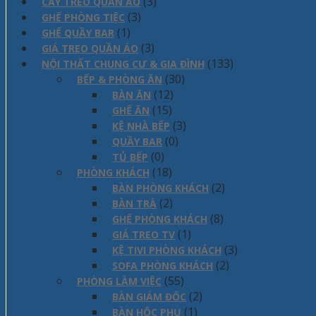
(3)
CÂY TREO QUẦN ÁO
(3)
GHẾ PHÒNG TIỆC
(1)
GHẾ QUẦY BAR
(3)
GIÁ TREO QUẦN ÁO
(133)
NỘI THẤT CHUNG CƯ & GIA ĐÌNH
(30)
BẾP & PHÒNG ĂN
(12)
BÀN ĂN
(15)
GHẾ ĂN
(3)
KỆ NHÀ BẾP
(0)
QUẦY BAR
(0)
TỦ BẾP
(18)
PHÒNG KHÁCH
(2)
BÀN PHÒNG KHÁCH
(2)
BÀN TRÀ
(8)
GHẾ PHÒNG KHÁCH
(1)
GIÁ TREO TV
(3)
KỆ TIVI PHÒNG KHÁCH
(2)
SOFA PHÒNG KHÁCH
(55)
PHÒNG LÀM VIỆC
(2)
BÀN GIÁM ĐỐC
(1)
BÀN HỘC PHỤ