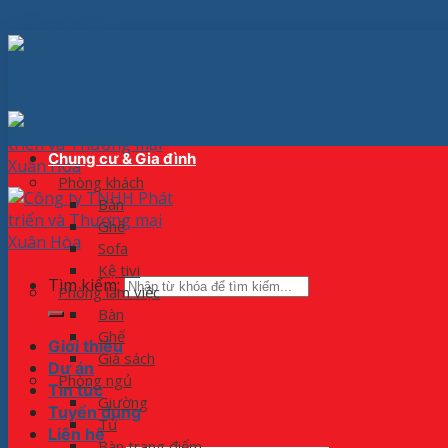
Skip to content
Chung cư & Gia đình
Phòng khách
Bàn
Ghế
Sofa
Kệ tivi
Tìm kiếm:
Phòng làm việc
Bàn
Ghế
Giới thiệu
Giá sách
Dự án
Phòng ngủ
Tin tức
Giường
Tuyển dụng
Tủ
Liên hệ
Bàn trang điểm