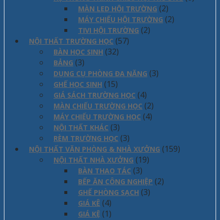
(2)
MÀN LED HỘI TRƯỜNG
(2)
MÁY CHIẾU HỘI TRƯỜNG
(2)
TIVI HỘI TRƯỜNG
(57)
NỘI THẤT TRƯỜNG HỌC
(32)
BÀN HỌC SINH
(3)
BẢNG
(3)
DỤNG CỤ PHÒNG ĐA NĂNG
(15)
GHẾ HỌC SINH
(4)
GIÁ SÁCH TRƯỜNG HỌC
(2)
MÀN CHIẾU TRƯỜNG HỌC
(4)
MÁY CHIẾU TRƯỜNG HỌC
(3)
NỘI THẤT KHÁC
(3)
RÈM TRƯỜNG HỌC
(159)
NỘI THẤT VĂN PHÒNG & NHÀ XƯỞNG
(19)
NỘI THẤT NHÀ XƯỞNG
(3)
BÀN THAO TÁC
(2)
BẾP ĂN CÔNG NGHIỆP
(3)
GHẾ PHÒNG SẠCH
(4)
GIÁ KÊ
(1)
GIÁ KỆ