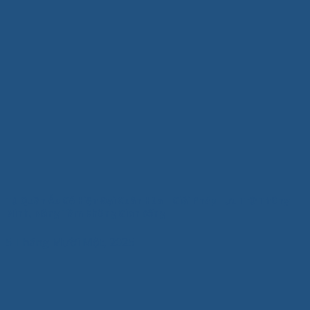
Tủ Quần Áo Gỗ Hiện Đại Xuân Hòa – Giải Pháp Lưu Trữ Thông
Minh, Nâng Tầm Không Gian Sống
5 Tháng Mười Một, 2025