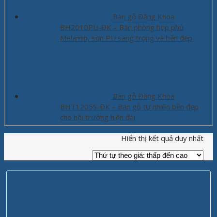
Bàn gỗ Đăng Khoa
BH2010PU-ĐK – Bàn phòng họp phủ
Melamin, sơn PU sang trọng và bền đẹp
Bàn gỗ Đăng Khoa
BHT1205S-ĐK – Bàn gỗ tự nhiên bền đẹp
cho hội trường hiện đại
Hiển thị kết quả duy nhất