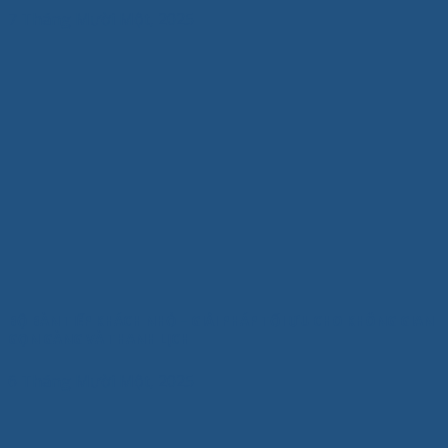
7 Tháng Mười Một, 2025
BỘ BÀN TIẾP KHÁCH NHỎ – GIẢI PHÁP TỐI ƯU CHO KHÔNG GIAN
GỌN GÀNG VÀ THANH LỊCH
6 Tháng Mười Một, 2025