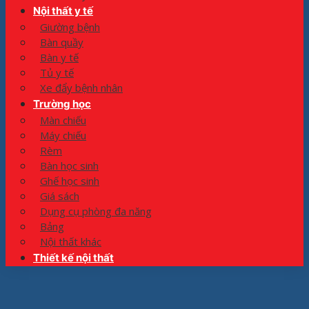
Nội thất y tế
Giường bệnh
Bàn quầy
Bàn y tế
Tủ y tế
Xe đẩy bệnh nhân
Trường học
Màn chiếu
Máy chiếu
Rèm
Bàn học sinh
Ghế học sinh
Giá sách
Dụng cụ phòng đa năng
Bảng
Nội thất khác
Thiết kế nội thất