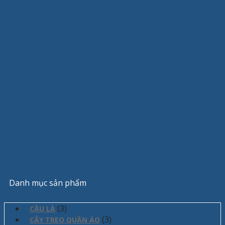
#ThiếtBịTổChứcSựKiện
Trang chủ
/
Sản phẩm
/
Sản phẩm được gắn thẻ
“#ThiếtBịTổChứcSựKiện”
Phân loại sản phẩm
Danh mục sản phẩm
(3)
CẦU LÀ
(3)
CÂY TREO QUẦN ÁO