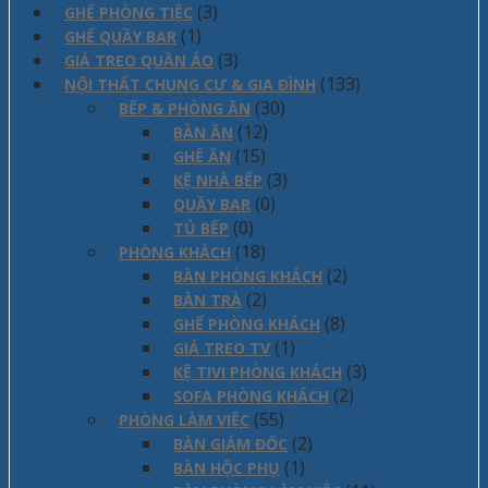
(3)
GHẾ PHÒNG TIỆC
(1)
GHẾ QUẦY BAR
(3)
GIÁ TREO QUẦN ÁO
(133)
NỘI THẤT CHUNG CƯ & GIA ĐÌNH
(30)
BẾP & PHÒNG ĂN
(12)
BÀN ĂN
(15)
GHẾ ĂN
(3)
KỆ NHÀ BẾP
(0)
QUẦY BAR
(0)
TỦ BẾP
(18)
PHÒNG KHÁCH
(2)
BÀN PHÒNG KHÁCH
(2)
BÀN TRÀ
(8)
GHẾ PHÒNG KHÁCH
(1)
GIÁ TREO TV
(3)
KỆ TIVI PHÒNG KHÁCH
(2)
SOFA PHÒNG KHÁCH
(55)
PHÒNG LÀM VIỆC
(2)
BÀN GIÁM ĐỐC
(1)
BÀN HỘC PHỤ