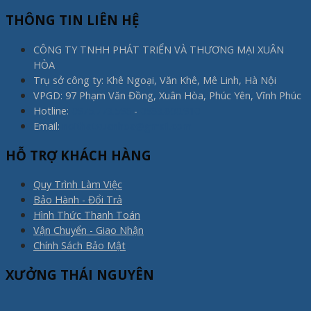
THÔNG TIN LIÊN HỆ
CÔNG TY TNHH PHÁT TRIỂN VÀ THƯƠNG MẠI XUÂN
HÒA
Trụ sở công ty: Khê Ngoại, Văn Khê, Mê Linh, Hà Nội
VPGD: 97 Phạm Văn Đồng, Xuân Hòa, Phúc Yên, Vĩnh Phúc
Hotline:
0975.773.596
-
0983.800.910
Email:
noithatxuanhoa@gmail.com
HỖ TRỢ KHÁCH HÀNG
Quy Trình Làm Việc
Bảo Hành - Đổi Trả
Hình Thức Thanh Toán
Vận Chuyển - Giao Nhận
Chính Sách Bảo Mật
XƯỞNG THÁI NGUYÊN