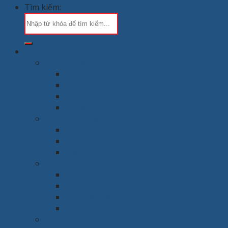
Tìm kiếm:
Chung cư & Gia đình
Phòng khách
Bàn
Ghế
Sofa
Kệ tivi
Phòng làm việc
Bàn
Ghế
Giá sách
Phòng ngủ
Giường
Tủ
Bàn trang điểm
Tap đầu giường
Phòng thờ