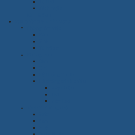
Tủ thờ
Vách ngăn
Rèm & Sàn
Văn phòng & Nhà xưởng
Phòng làm việc
Bàn
Ghế
Tủ hồ sơ
Phòng họp
Bàn
Ghế
Hệ thống âm thanh
Hệ thống trình chiếu
Máy chiếu
Tivi
Màn Led
Sảnh & Phòng chờ
Sofa
Bàn
Ghế
Quầy lễ tân