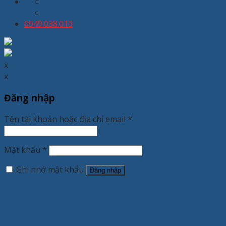
kinhdoanh@thuongmaixuanhoa.com
8:00 - 19:00 T2 - T7
0949.038.019
x
x
Đăng nhập
Tên tài khoản hoặc địa chỉ email
*
Mật khẩu
*
Ghi nhớ mật khẩu
Đăng nhập
Quên mật khẩu?