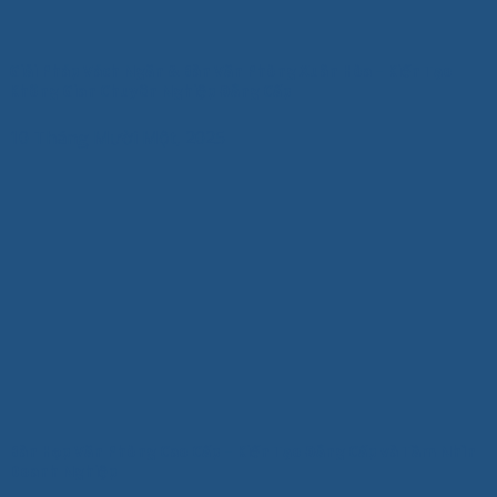
Giải Pháp Vách Ngăn & Bàn Văn Phòng Xuân Hòa – Kiến Tạo
Không Gian Chuyên Nghiệp Đẳng Cấp
10 Tháng Mười Một, 2025
Bàn Họp Văn Phòng Cao Cấp – Kiến Tạo Đẳng Cấp và Tầm Nhìn
Doanh Nghiệp