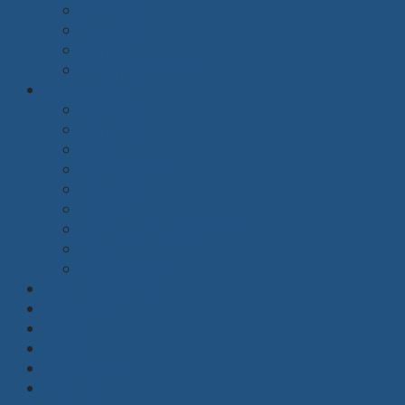
Bàn quầy
Bàn y tế
Tủ y tế
Xe đẩy bệnh nhân
Trường học
Màn chiếu
Máy chiếu
Rèm
Bàn học sinh
Ghế học sinh
Giá sách
Dụng cụ phòng đa năng
Bảng
Nội thất khác
Thiết kế nội thất
Giới thiệu
Dự án
Tin tức
Tuyển dụng
Liên hệ