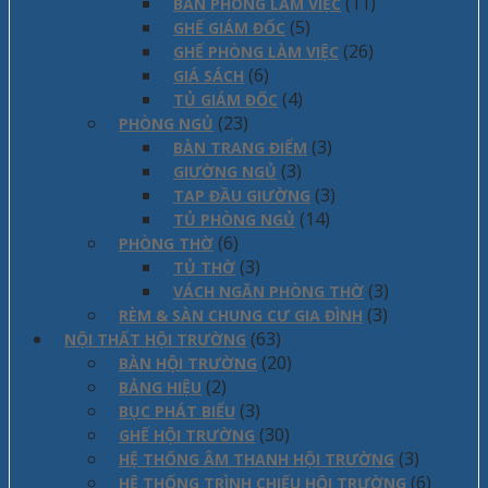
(11)
BÀN PHÒNG LÀM VIỆC
(5)
GHẾ GIÁM ĐỐC
(26)
GHẾ PHÒNG LÀM VIỆC
(6)
GIÁ SÁCH
(4)
TỦ GIÁM ĐỐC
(23)
PHÒNG NGỦ
(3)
BÀN TRANG ĐIỂM
(3)
GIƯỜNG NGỦ
(3)
TAP ĐẦU GIƯỜNG
(14)
TỦ PHÒNG NGỦ
(6)
PHÒNG THỜ
(3)
TỦ THỜ
(3)
VÁCH NGĂN PHÒNG THỜ
(3)
RÈM & SÀN CHUNG CƯ GIA ĐÌNH
(63)
NỘI THẤT HỘI TRƯỜNG
(20)
BÀN HỘI TRƯỜNG
(2)
BẢNG HIỆU
(3)
BỤC PHÁT BIỂU
(30)
GHẾ HỘI TRƯỜNG
(3)
HỆ THỐNG ÂM THANH HỘI TRƯỜNG
(6)
HỆ THỐNG TRÌNH CHIẾU HỘI TRƯỜNG