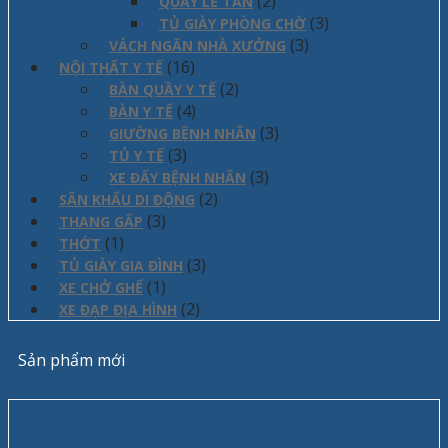
(2)
QUẦY LỄ TÂN
(3)
TỦ GIÀY PHÒNG CHỜ
(3)
VÁCH NGĂN NHÀ XƯỞNG
(16)
NỘI THẤT Y TẾ
(2)
BÀN QUẦY Y TẾ
(4)
BÀN Y TẾ
(3)
GIƯỜNG BỆNH NHÂN
(3)
TỦ Y TẾ
(3)
XE ĐẨY BỆNH NHÂN
(2)
SÂN KHẤU DI ĐỘNG
(3)
THANG GẤP
(1)
THỚT
(3)
TỦ GIÀY GIA ĐÌNH
(1)
XE CHỞ GHẾ
(2)
XE ĐẠP ĐỊA HÌNH
Sản phẩm mới