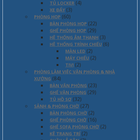
(4)
TỦ LOCKER
(3)
XE ĐẨY
(60)
PHÒNG HỌP
(22)
BÀN PHÒNG HỌP
(29)
GHẾ PHÒNG HỌP
(3)
HỆ THỐNG ÂM THANH
(6)
HỆ THỐNG TRÌNH CHIẾU
(2)
MÀN LED
(2)
MÁY CHIẾU
(2)
TIVI
PHÒNG LÀM VIỆC VĂN PHÒNG & NHÀ
(84)
XƯỞNG
(23)
BÀN VĂN PHÒNG
(29)
GHẾ VĂN PHÒNG
(32)
TỦ HỒ SƠ
(27)
SẢNH & PHÒNG CHỜ
(2)
BÀN PHÒNG CHỜ
(16)
GHẾ PHÒNG CHỜ
(2)
GHẾ SOFA PHÒNG CHỜ
(2)
KỆ TRANG TRÍ