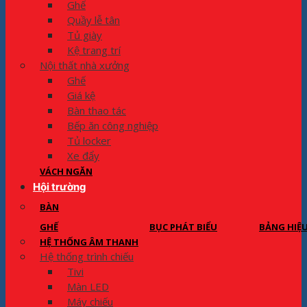
Ghế
Quầy lễ tân
Tủ giày
Kệ trang trí
Nội thất nhà xưởng
Ghế
Giá kệ
Bàn thao tác
Bếp ăn công nghiệp
Tủ locker
Xe đẩy
VÁCH NGĂN
Hội trường
BÀN
GHẾ
BỤC PHÁT BIỂU
BẢNG HIỆ
HỆ THỐNG ÂM THANH
Hệ thống trình chiếu
Tivi
Màn LED
Máy chiếu