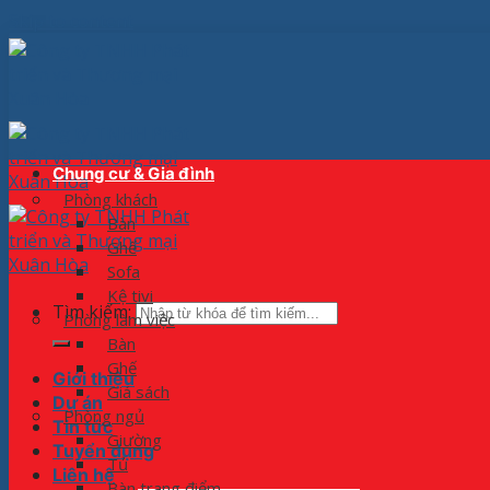
Skip to content
Chung cư & Gia đình
Phòng khách
Bàn
Ghế
Sofa
Kệ tivi
Tìm kiếm:
Phòng làm việc
Bàn
Ghế
Giới thiệu
Giá sách
Dự án
Phòng ngủ
Tin tức
Giường
Tuyển dụng
Tủ
Liên hệ
Bàn trang điểm