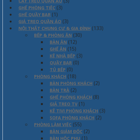
(3)
CÂY TREO QUẦN ÁO
(3)
GHẾ PHÒNG TIỆC
(1)
GHẾ QUẦY BAR
(3)
GIÁ TREO QUẦN ÁO
(133)
NỘI THẤT CHUNG CƯ & GIA ĐÌNH
(30)
BẾP & PHÒNG ĂN
(12)
BÀN ĂN
(15)
GHẾ ĂN
(3)
KỆ NHÀ BẾP
(0)
QUẦY BAR
(0)
TỦ BẾP
(18)
PHÒNG KHÁCH
(2)
BÀN PHÒNG KHÁCH
(2)
BÀN TRÀ
(8)
GHẾ PHÒNG KHÁCH
(1)
GIÁ TREO TV
(3)
KỆ TIVI PHÒNG KHÁCH
(2)
SOFA PHÒNG KHÁCH
(55)
PHÒNG LÀM VIỆC
(2)
BÀN GIÁM ĐỐC
(1)
BÀN HỘC PHỤ