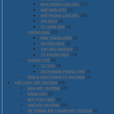
(11)
BÀN PHÒNG LÀM VIỆC
(5)
GHẾ GIÁM ĐỐC
(26)
GHẾ PHÒNG LÀM VIỆC
(6)
GIÁ SÁCH
(4)
TỦ GIÁM ĐỐC
(23)
PHÒNG NGỦ
(3)
BÀN TRANG ĐIỂM
(3)
GIƯỜNG NGỦ
(3)
TAP ĐẦU GIƯỜNG
(14)
TỦ PHÒNG NGỦ
(6)
PHÒNG THỜ
(3)
TỦ THỜ
(3)
VÁCH NGĂN PHÒNG THỜ
(3)
RÈM & SÀN CHUNG CƯ GIA ĐÌNH
(63)
NỘI THẤT HỘI TRƯỜNG
(20)
BÀN HỘI TRƯỜNG
(2)
BẢNG HIỆU
(3)
BỤC PHÁT BIỂU
(30)
GHẾ HỘI TRƯỜNG
(3)
HỆ THỐNG ÂM THANH HỘI TRƯỜNG