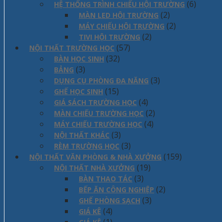
(6)
HỆ THỐNG TRÌNH CHIẾU HỘI TRƯỜNG
(2)
MÀN LED HỘI TRƯỜNG
(2)
MÁY CHIẾU HỘI TRƯỜNG
(2)
TIVI HỘI TRƯỜNG
(57)
NỘI THẤT TRƯỜNG HỌC
(32)
BÀN HỌC SINH
(3)
BẢNG
(3)
DỤNG CỤ PHÒNG ĐA NĂNG
(15)
GHẾ HỌC SINH
(4)
GIÁ SÁCH TRƯỜNG HỌC
(2)
MÀN CHIẾU TRƯỜNG HỌC
(4)
MÁY CHIẾU TRƯỜNG HỌC
(3)
NỘI THẤT KHÁC
(3)
RÈM TRƯỜNG HỌC
(159)
NỘI THẤT VĂN PHÒNG & NHÀ XƯỞNG
(19)
NỘI THẤT NHÀ XƯỞNG
(3)
BÀN THAO TÁC
(2)
BẾP ĂN CÔNG NGHIỆP
(3)
GHẾ PHÒNG SẠCH
(4)
GIÁ KÊ