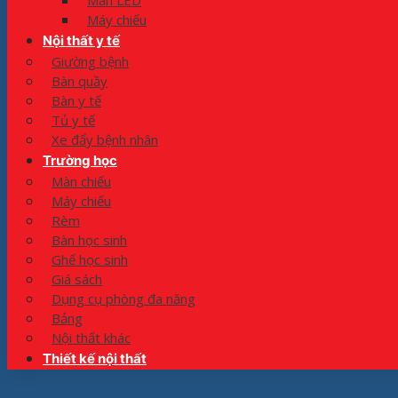
Màn LED
Máy chiếu
Nội thất y tế
Giường bệnh
Bàn quầy
Bàn y tế
Tủ y tế
Xe đẩy bệnh nhân
Trường học
Màn chiếu
Máy chiếu
Rèm
Bàn học sinh
Ghế học sinh
Giá sách
Dụng cụ phòng đa năng
Bảng
Nội thất khác
Thiết kế nội thất