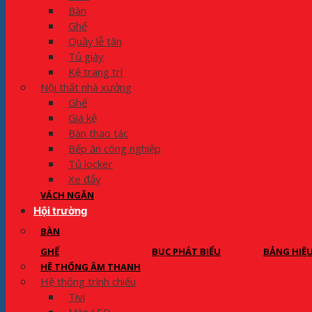
Bàn
Ghế
Quầy lễ tân
Tủ giày
Kệ trang trí
Nội thất nhà xưởng
Ghế
Giá kệ
Bàn thao tác
Bếp ăn công nghiệp
Tủ locker
Xe đẩy
VÁCH NGĂN
Hội trường
BÀN
GHẾ
BỤC PHÁT BIỂU
BẢNG HIỆ
HỆ THỐNG ÂM THANH
Hệ thống trình chiếu
Tivi