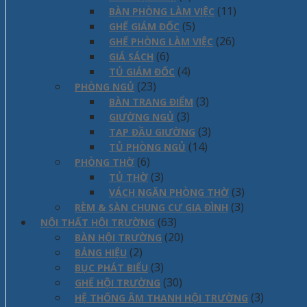
(11)
BÀN PHÒNG LÀM VIỆC
(5)
GHẾ GIÁM ĐỐC
(26)
GHẾ PHÒNG LÀM VIỆC
(6)
GIÁ SÁCH
(4)
TỦ GIÁM ĐỐC
(23)
PHÒNG NGỦ
(3)
BÀN TRANG ĐIỂM
(3)
GIƯỜNG NGỦ
(3)
TAP ĐẦU GIƯỜNG
(14)
TỦ PHÒNG NGỦ
(6)
PHÒNG THỜ
(3)
TỦ THỜ
(3)
VÁCH NGĂN PHÒNG THỜ
(3)
RÈM & SÀN CHUNG CƯ GIA ĐÌNH
(63)
NỘI THẤT HỘI TRƯỜNG
(20)
BÀN HỘI TRƯỜNG
(2)
BẢNG HIỆU
(3)
BỤC PHÁT BIỂU
(30)
GHẾ HỘI TRƯỜNG
(3)
HỆ THỐNG ÂM THANH HỘI TRƯỜNG