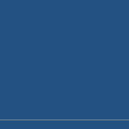
#KệGiaDụngĐaNăng
ng chủ
/
Sản phẩm
/
Sản phẩm được gắn thẻ “#KệGiaDụngĐaNă
Phân loại sản phẩm