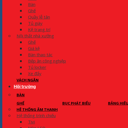
Bàn
Ghế
Quầy lễ tân
Tủ giày
Kệ trang trí
Nội thất nhà xưởng
Ghế
Giá kệ
Bàn thao tác
Bếp ăn công nghiệp
Tủ locker
Xe đẩy
VÁCH NGĂN
Hội trường
BÀN
GHẾ
BỤC PHÁT BIỂU
BẢNG HIỆ
HỆ THỐNG ÂM THANH
Hệ thống trình chiếu
Tivi