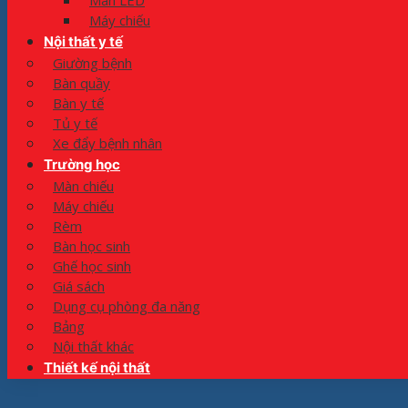
Màn LED
Máy chiếu
Nội thất y tế
Giường bệnh
Bàn quầy
Bàn y tế
Tủ y tế
Xe đẩy bệnh nhân
Trường học
Màn chiếu
Máy chiếu
Rèm
Bàn học sinh
Ghế học sinh
Giá sách
Dụng cụ phòng đa năng
Bảng
Nội thất khác
Thiết kế nội thất