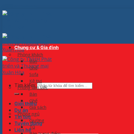
Skip to content
Chung cư & Gia đình
Phòng khách
Bàn
Ghế
Sofa
Kệ tivi
Tìm kiếm:
Phòng làm việc
Bàn
Ghế
Giới thiệu
Giá sách
Dự án
Phòng ngủ
Tin tức
Giường
Tuyển dụng
Tủ
Liên hệ
Bàn trang điểm