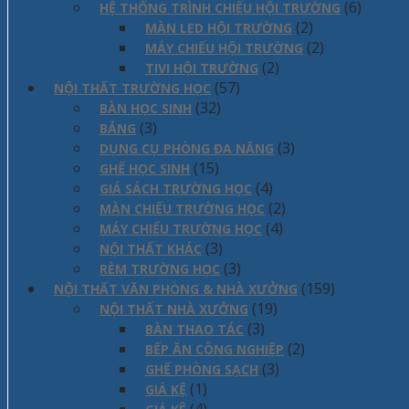
(6)
HỆ THỐNG TRÌNH CHIẾU HỘI TRƯỜNG
(2)
MÀN LED HỘI TRƯỜNG
(2)
MÁY CHIẾU HỘI TRƯỜNG
(2)
TIVI HỘI TRƯỜNG
(57)
NỘI THẤT TRƯỜNG HỌC
(32)
BÀN HỌC SINH
(3)
BẢNG
(3)
DỤNG CỤ PHÒNG ĐA NĂNG
(15)
GHẾ HỌC SINH
(4)
GIÁ SÁCH TRƯỜNG HỌC
(2)
MÀN CHIẾU TRƯỜNG HỌC
(4)
MÁY CHIẾU TRƯỜNG HỌC
(3)
NỘI THẤT KHÁC
(3)
RÈM TRƯỜNG HỌC
(159)
NỘI THẤT VĂN PHÒNG & NHÀ XƯỞNG
(19)
NỘI THẤT NHÀ XƯỞNG
(3)
BÀN THAO TÁC
(2)
BẾP ĂN CÔNG NGHIỆP
(3)
GHẾ PHÒNG SẠCH
(1)
GIÁ KỆ