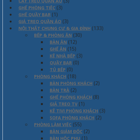
(3)
CÂY TREO QUẦN ÁO
(3)
GHẾ PHÒNG TIỆC
(1)
GHẾ QUẦY BAR
(3)
GIÁ TREO QUẦN ÁO
(133)
NỘI THẤT CHUNG CƯ & GIA ĐÌNH
(30)
BẾP & PHÒNG ĂN
(12)
BÀN ĂN
(15)
GHẾ ĂN
(3)
KỆ NHÀ BẾP
(0)
QUẦY BAR
(0)
TỦ BẾP
(18)
PHÒNG KHÁCH
(2)
BÀN PHÒNG KHÁCH
(2)
BÀN TRÀ
(8)
GHẾ PHÒNG KHÁCH
(1)
GIÁ TREO TV
(3)
KỆ TIVI PHÒNG KHÁCH
(2)
SOFA PHÒNG KHÁCH
(55)
PHÒNG LÀM VIỆC
(2)
BÀN GIÁM ĐỐC
(1)
BÀN HỘC PHỤ