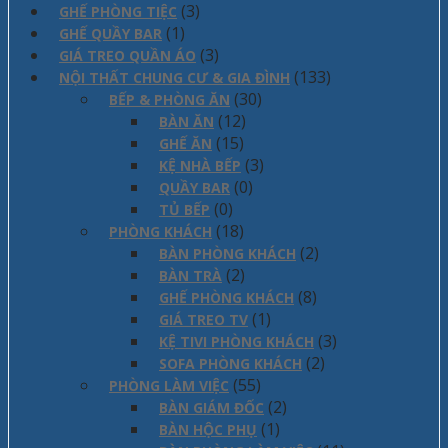
(3)
GHẾ PHÒNG TIỆC
(1)
GHẾ QUẦY BAR
(3)
GIÁ TREO QUẦN ÁO
(133)
NỘI THẤT CHUNG CƯ & GIA ĐÌNH
(30)
BẾP & PHÒNG ĂN
(12)
BÀN ĂN
(15)
GHẾ ĂN
(3)
KỆ NHÀ BẾP
(0)
QUẦY BAR
(0)
TỦ BẾP
(18)
PHÒNG KHÁCH
(2)
BÀN PHÒNG KHÁCH
(2)
BÀN TRÀ
(8)
GHẾ PHÒNG KHÁCH
(1)
GIÁ TREO TV
(3)
KỆ TIVI PHÒNG KHÁCH
(2)
SOFA PHÒNG KHÁCH
(55)
PHÒNG LÀM VIỆC
(2)
BÀN GIÁM ĐỐC
(1)
BÀN HỘC PHỤ