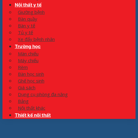
Nội thất y tế
Giường bệnh
Bàn quầy
Bàn y tế
Tủ y tế
Xe đẩy bệnh nhân
Trường học
Màn chiếu
Máy chiếu
Rèm
Bàn học sinh
Ghế học sinh
Giá sách
Dụng cụ phòng đa năng
Bảng
Nội thất khác
Thiết kế nội thất