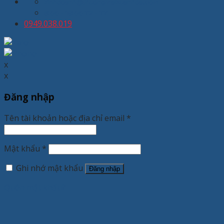
kinhdoanh@thuongmaixuanhoa.com
8:00 - 19:00 T2 - T7
0949.038.019
x
x
Đăng nhập
Tên tài khoản hoặc địa chỉ email
*
Mật khẩu
*
Ghi nhớ mật khẩu
Đăng nhập
Quên mật khẩu?