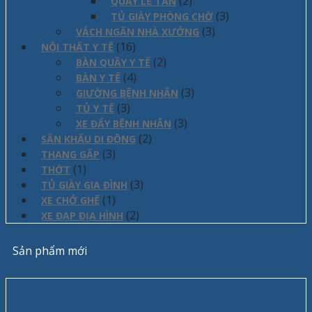
(2)
QUẦY LỄ TÂN
(3)
TỦ GIÀY PHÒNG CHỜ
(3)
VÁCH NGĂN NHÀ XƯỞNG
(16)
NỘI THẤT Y TẾ
(2)
BÀN QUẦY Y TẾ
(4)
BÀN Y TẾ
(3)
GIƯỜNG BỆNH NHÂN
(3)
TỦ Y TẾ
(3)
XE ĐẨY BỆNH NHÂN
(2)
SÂN KHẤU DI ĐỘNG
(3)
THANG GẤP
(1)
THỚT
(3)
TỦ GIÀY GIA ĐÌNH
(1)
XE CHỞ GHẾ
(2)
XE ĐẠP ĐỊA HÌNH
Sản phẩm mới