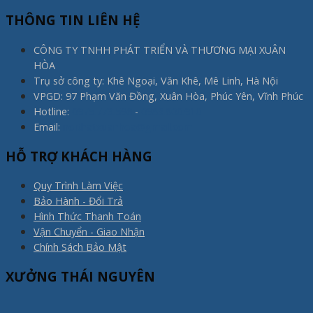
THÔNG TIN LIÊN HỆ
CÔNG TY TNHH PHÁT TRIỂN VÀ THƯƠNG MẠI XUÂN
HÒA
Trụ sở công ty: Khê Ngoại, Văn Khê, Mê Linh, Hà Nội
VPGD: 97 Phạm Văn Đồng, Xuân Hòa, Phúc Yên, Vĩnh Phúc
Hotline:
0975.773.596
-
0983.800.910
Email:
noithatxuanhoa@gmail.com
HỖ TRỢ KHÁCH HÀNG
Quy Trình Làm Việc
Bảo Hành - Đổi Trả
Hình Thức Thanh Toán
Vận Chuyển - Giao Nhận
Chính Sách Bảo Mật
XƯỞNG THÁI NGUYÊN