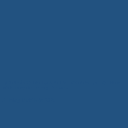
Tủ Quần Áo Gỗ Hiện Đại Xuân Hòa – Giải Pháp Lưu Trữ Thông
Minh, Nâng Tầm Không Gian Sống
5 Tháng Mười Một, 2025