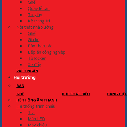
Ghế
Quầy lễ tân
Tủ giày
Kệ trang trí
Nội thất nhà xưởng
Ghế
Giá kệ
Bàn thao tác
Bếp ăn công nghiệp
Tủ locker
Xe đẩy
VÁCH NGĂN
Hội trường
BÀN
GHẾ
BỤC PHÁT BIỂU
BẢNG HIỆ
HỆ THỐNG ÂM THANH
Hệ thống trình chiếu
Tivi
Màn LED
Máy chiếu