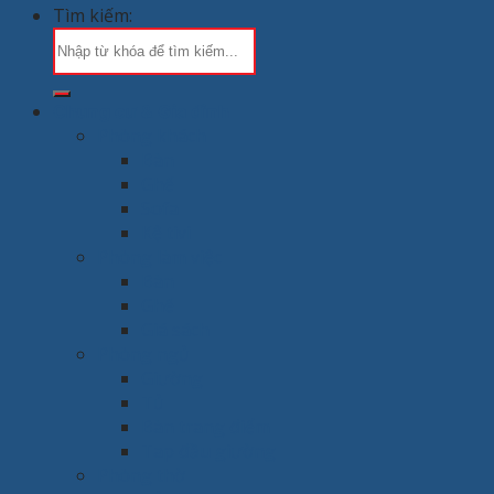
Tìm kiếm:
Chung cư & Gia đình
Phòng khách
Bàn
Ghế
Sofa
Kệ tivi
Phòng làm việc
Bàn
Ghế
Giá sách
Phòng ngủ
Giường
Tủ
Bàn trang điểm
Tap đầu giường
Phòng thờ