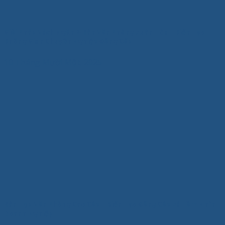
Giải Pháp Vách Ngăn & Bàn Văn Phòng Xuân Hòa – Kiến Tạo
Không Gian Chuyên Nghiệp Đẳng Cấp
10 Tháng Mười Một, 2025
Bàn Họp Văn Phòng Cao Cấp – Kiến Tạo Đẳng Cấp và Tầm Nhìn
Doanh Nghiệp