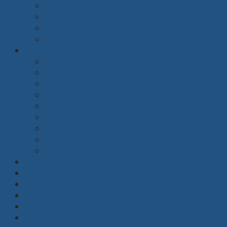
Bàn quầy
Bàn y tế
Tủ y tế
Xe đẩy bệnh nhân
Trường học
Màn chiếu
Máy chiếu
Rèm
Bàn học sinh
Ghế học sinh
Giá sách
Dụng cụ phòng đa năng
Bảng
Nội thất khác
Thiết kế nội thất
Giới thiệu
Dự án
Tin tức
Tuyển dụng
Liên hệ