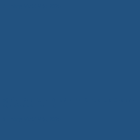
7 Tháng Mười Một, 2025
BỘ BÀN TIẾP KHÁCH NHỎ – GIẢI PHÁP TỐI ƯU CHO KHÔNG GIAN
GỌN GÀNG VÀ THANH LỊCH
6 Tháng Mười Một, 2025