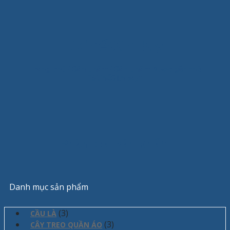
#GhếSânBay
Trang chủ
/
Sản phẩm
/
Sản phẩm được gắn thẻ
“#GhếSânBay”
Phân loại sản phẩm
Danh mục sản phẩm
(3)
CẦU LÀ
(3)
CÂY TREO QUẦN ÁO