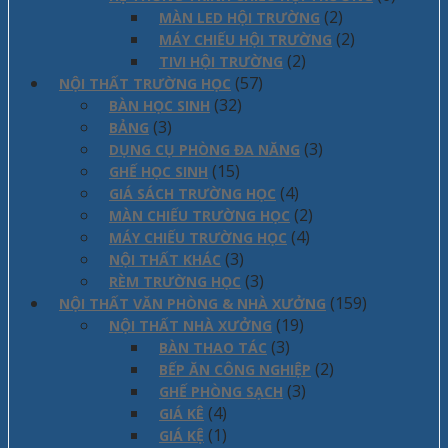
(2)
MÀN LED HỘI TRƯỜNG
(2)
MÁY CHIẾU HỘI TRƯỜNG
(2)
TIVI HỘI TRƯỜNG
(57)
NỘI THẤT TRƯỜNG HỌC
(32)
BÀN HỌC SINH
(3)
BẢNG
(3)
DỤNG CỤ PHÒNG ĐA NĂNG
(15)
GHẾ HỌC SINH
(4)
GIÁ SÁCH TRƯỜNG HỌC
(2)
MÀN CHIẾU TRƯỜNG HỌC
(4)
MÁY CHIẾU TRƯỜNG HỌC
(3)
NỘI THẤT KHÁC
(3)
RÈM TRƯỜNG HỌC
(159)
NỘI THẤT VĂN PHÒNG & NHÀ XƯỞNG
(19)
NỘI THẤT NHÀ XƯỞNG
(3)
BÀN THAO TÁC
(2)
BẾP ĂN CÔNG NGHIỆP
(3)
GHẾ PHÒNG SẠCH
(4)
GIÁ KÊ
(1)
GIÁ KỆ