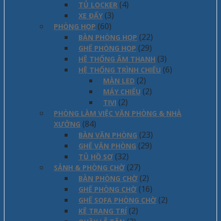
(4)
TỦ LOCKER
(3)
XE ĐẨY
(60)
PHÒNG HỌP
(22)
BÀN PHÒNG HỌP
(29)
GHẾ PHÒNG HỌP
(3)
HỆ THỐNG ÂM THANH
(6)
HỆ THỐNG TRÌNH CHIẾU
(2)
MÀN LED
(2)
MÁY CHIẾU
(2)
TIVI
PHÒNG LÀM VIỆC VĂN PHÒNG & NHÀ
(84)
XƯỞNG
(23)
BÀN VĂN PHÒNG
(29)
GHẾ VĂN PHÒNG
(32)
TỦ HỒ SƠ
(27)
SẢNH & PHÒNG CHỜ
(2)
BÀN PHÒNG CHỜ
(16)
GHẾ PHÒNG CHỜ
(2)
GHẾ SOFA PHÒNG CHỜ
(2)
KỆ TRANG TRÍ