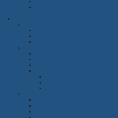
Tủ thờ
Vách ngăn
Rèm & Sàn
Văn phòng & Nhà xưởng
Phòng làm việc
Bàn
Ghế
Tủ hồ sơ
Phòng họp
Bàn
Ghế
Hệ thống âm thanh
Hệ thống trình chiếu
Máy chiếu
Tivi
Màn Led
Sảnh & Phòng chờ
Sofa
Bàn
Ghế
Quầy lễ tân