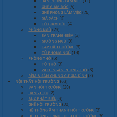
(11)
BÀN PHÒNG LÀM VIỆC
(5)
GHẾ GIÁM ĐỐC
(26)
GHẾ PHÒNG LÀM VIỆC
(6)
GIÁ SÁCH
(4)
TỦ GIÁM ĐỐC
(23)
PHÒNG NGỦ
(3)
BÀN TRANG ĐIỂM
(3)
GIƯỜNG NGỦ
(3)
TAP ĐẦU GIƯỜNG
(14)
TỦ PHÒNG NGỦ
(6)
PHÒNG THỜ
(3)
TỦ THỜ
(3)
VÁCH NGĂN PHÒNG THỜ
(3)
RÈM & SÀN CHUNG CƯ GIA ĐÌNH
(63)
NỘI THẤT HỘI TRƯỜNG
(20)
BÀN HỘI TRƯỜNG
(2)
BẢNG HIỆU
(3)
BỤC PHÁT BIỂU
(30)
GHẾ HỘI TRƯỜNG
(3)
HỆ THỐNG ÂM THANH HỘI TRƯỜNG
(6)
HỆ THỐNG TRÌNH CHIẾU HỘI TRƯỜNG