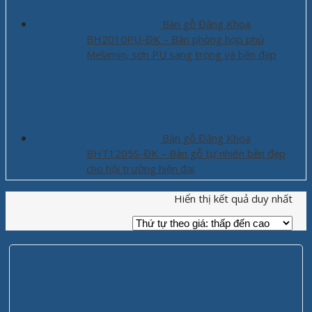
Bàn gỗ Đăng Khoa
BH2010PU-ĐK – Bàn phòng họp phủ
Melamin, sơn PU sang trọng và bền đẹp
Bàn gỗ Đăng Khoa
BHT1205S-ĐK – Bàn gỗ tự nhiên bền đẹp
cho hội trường hiện đại
Hiển thị kết quả duy nhất