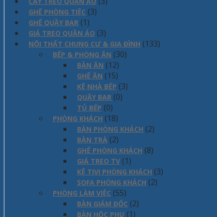
(3)
CÂY TREO QUẦN ÁO
(3)
GHẾ PHÒNG TIỆC
(1)
GHẾ QUẦY BAR
(3)
GIÁ TREO QUẦN ÁO
(133)
NỘI THẤT CHUNG CƯ & GIA ĐÌNH
(30)
BẾP & PHÒNG ĂN
(12)
BÀN ĂN
(15)
GHẾ ĂN
(3)
KỆ NHÀ BẾP
(0)
QUẦY BAR
(0)
TỦ BẾP
(18)
PHÒNG KHÁCH
(2)
BÀN PHÒNG KHÁCH
(2)
BÀN TRÀ
(8)
GHẾ PHÒNG KHÁCH
(1)
GIÁ TREO TV
(3)
KỆ TIVI PHÒNG KHÁCH
(2)
SOFA PHÒNG KHÁCH
(55)
PHÒNG LÀM VIỆC
(2)
BÀN GIÁM ĐỐC
(1)
BÀN HỘC PHỤ