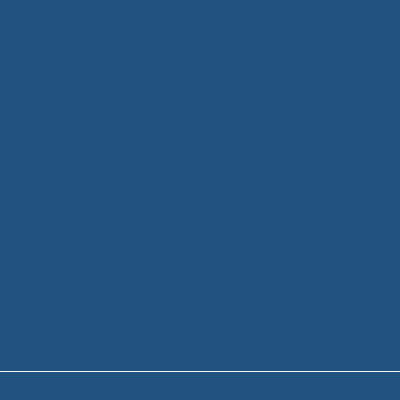
#GhếHộiTrường
rang chủ
/
Sản phẩm
/
Sản phẩm được gắn thẻ “#GhếHộiTrườn
Phân loại sản phẩm