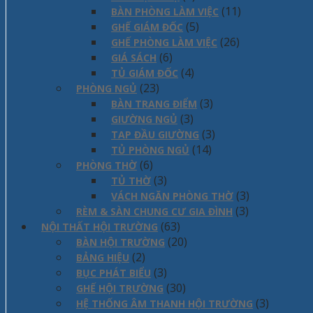
(11)
BÀN PHÒNG LÀM VIỆC
(5)
GHẾ GIÁM ĐỐC
(26)
GHẾ PHÒNG LÀM VIỆC
(6)
GIÁ SÁCH
(4)
TỦ GIÁM ĐỐC
(23)
PHÒNG NGỦ
(3)
BÀN TRANG ĐIỂM
(3)
GIƯỜNG NGỦ
(3)
TAP ĐẦU GIƯỜNG
(14)
TỦ PHÒNG NGỦ
(6)
PHÒNG THỜ
(3)
TỦ THỜ
(3)
VÁCH NGĂN PHÒNG THỜ
(3)
RÈM & SÀN CHUNG CƯ GIA ĐÌNH
(63)
NỘI THẤT HỘI TRƯỜNG
(20)
BÀN HỘI TRƯỜNG
(2)
BẢNG HIỆU
(3)
BỤC PHÁT BIỂU
(30)
GHẾ HỘI TRƯỜNG
(3)
HỆ THỐNG ÂM THANH HỘI TRƯỜNG