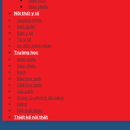
Màn LED
Máy chiếu
Nội thất y tế
Giường bệnh
Bàn quầy
Bàn y tế
Tủ y tế
Xe đẩy bệnh nhân
Trường học
Màn chiếu
Máy chiếu
Rèm
Bàn học sinh
Ghế học sinh
Giá sách
Dụng cụ phòng đa năng
Bảng
Nội thất khác
Thiết kế nội thất