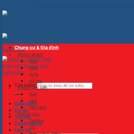
Skip to content
Chung cư & Gia đình
Phòng khách
Bàn
Ghế
Sofa
Kệ tivi
Tìm kiếm:
Phòng làm việc
Bàn
Ghế
Giới thiệu
Giá sách
Dự án
Phòng ngủ
Tin tức
Giường
Tuyển dụng
Tủ
Liên hệ
Bàn trang điểm