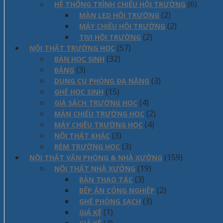
(6)
HỆ THỐNG TRÌNH CHIẾU HỘI TRƯỜNG
(2)
MÀN LED HỘI TRƯỜNG
(2)
MÁY CHIẾU HỘI TRƯỜNG
(2)
TIVI HỘI TRƯỜNG
(57)
NỘI THẤT TRƯỜNG HỌC
(32)
BÀN HỌC SINH
(3)
BẢNG
(3)
DỤNG CỤ PHÒNG ĐA NĂNG
(15)
GHẾ HỌC SINH
(4)
GIÁ SÁCH TRƯỜNG HỌC
(2)
MÀN CHIẾU TRƯỜNG HỌC
(4)
MÁY CHIẾU TRƯỜNG HỌC
(3)
NỘI THẤT KHÁC
(3)
RÈM TRƯỜNG HỌC
(159)
NỘI THẤT VĂN PHÒNG & NHÀ XƯỞNG
(19)
NỘI THẤT NHÀ XƯỞNG
(3)
BÀN THAO TÁC
(2)
BẾP ĂN CÔNG NGHIỆP
(3)
GHẾ PHÒNG SẠCH
(1)
GIÁ KỆ