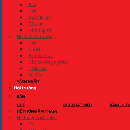
Bàn
Ghế
Quầy lễ tân
Tủ giày
Kệ trang trí
Nội thất nhà xưởng
Ghế
Giá kệ
Bàn thao tác
Bếp ăn công nghiệp
Tủ locker
Xe đẩy
VÁCH NGĂN
Hội trường
BÀN
GHẾ
BỤC PHÁT BIỂU
BẢNG HIỆ
HỆ THỐNG ÂM THANH
Hệ thống trình chiếu
Tivi