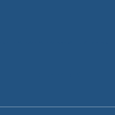
#GheGoDangKhoa
ang chủ
/
Sản phẩm
/
Sản phẩm được gắn thẻ “#GheGoDangKh
Phân loại sản phẩm