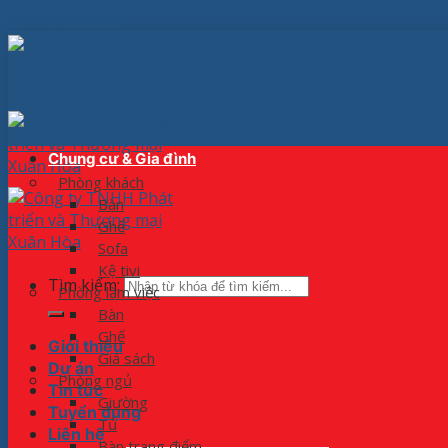
Skip to content
Chung cư & Gia đình
Phòng khách
Bàn
Ghế
Sofa
Kệ tivi
Tìm kiếm:
Phòng làm việc
Bàn
Ghế
Giới thiệu
Giá sách
Dự án
Phòng ngủ
Tin tức
Giường
Tuyển dụng
Tủ
Liên hệ
Bàn trang điểm