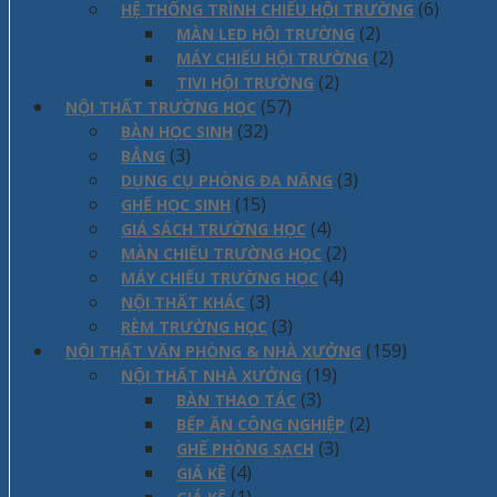
(6)
HỆ THỐNG TRÌNH CHIẾU HỘI TRƯỜNG
(2)
MÀN LED HỘI TRƯỜNG
(2)
MÁY CHIẾU HỘI TRƯỜNG
(2)
TIVI HỘI TRƯỜNG
(57)
NỘI THẤT TRƯỜNG HỌC
(32)
BÀN HỌC SINH
(3)
BẢNG
(3)
DỤNG CỤ PHÒNG ĐA NĂNG
(15)
GHẾ HỌC SINH
(4)
GIÁ SÁCH TRƯỜNG HỌC
(2)
MÀN CHIẾU TRƯỜNG HỌC
(4)
MÁY CHIẾU TRƯỜNG HỌC
(3)
NỘI THẤT KHÁC
(3)
RÈM TRƯỜNG HỌC
(159)
NỘI THẤT VĂN PHÒNG & NHÀ XƯỞNG
(19)
NỘI THẤT NHÀ XƯỞNG
(3)
BÀN THAO TÁC
(2)
BẾP ĂN CÔNG NGHIỆP
(3)
GHẾ PHÒNG SẠCH
(4)
GIÁ KÊ