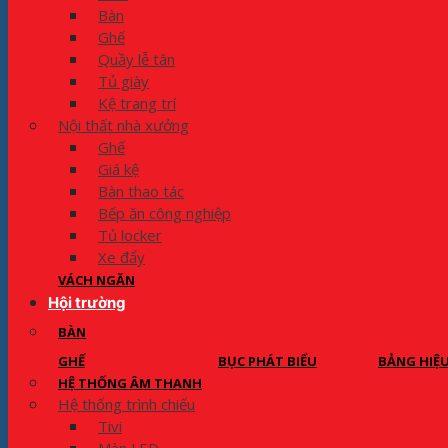
Bàn
Ghế
Quầy lễ tân
Tủ giày
Kệ trang trí
Nội thất nhà xưởng
Ghế
Giá kệ
Bàn thao tác
Bếp ăn công nghiệp
Tủ locker
Xe đẩy
VÁCH NGĂN
Hội trường
BÀN
GHẾ
BỤC PHÁT BIỂU
BẢNG HIỆ
HỆ THỐNG ÂM THANH
Hệ thống trình chiếu
Tivi