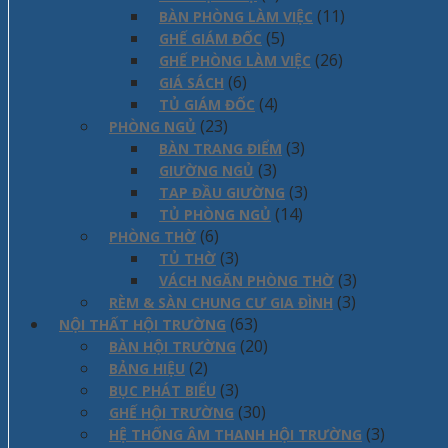
(11)
BÀN PHÒNG LÀM VIỆC
(5)
GHẾ GIÁM ĐỐC
(26)
GHẾ PHÒNG LÀM VIỆC
(6)
GIÁ SÁCH
(4)
TỦ GIÁM ĐỐC
(23)
PHÒNG NGỦ
(3)
BÀN TRANG ĐIỂM
(3)
GIƯỜNG NGỦ
(3)
TAP ĐẦU GIƯỜNG
(14)
TỦ PHÒNG NGỦ
(6)
PHÒNG THỜ
(3)
TỦ THỜ
(3)
VÁCH NGĂN PHÒNG THỜ
(3)
RÈM & SÀN CHUNG CƯ GIA ĐÌNH
(63)
NỘI THẤT HỘI TRƯỜNG
(20)
BÀN HỘI TRƯỜNG
(2)
BẢNG HIỆU
(3)
BỤC PHÁT BIỂU
(30)
GHẾ HỘI TRƯỜNG
(3)
HỆ THỐNG ÂM THANH HỘI TRƯỜNG