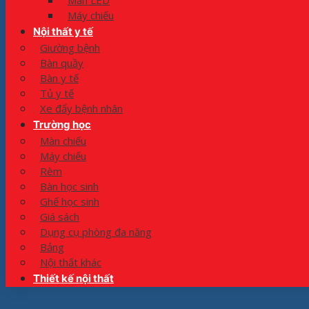
Màn LED
Máy chiếu
Nội thất y tế
Giường bệnh
Bàn quầy
Bàn y tế
Tủ y tế
Xe đẩy bệnh nhân
Trường học
Màn chiếu
Máy chiếu
Rèm
Bàn học sinh
Ghế học sinh
Giá sách
Dụng cụ phòng đa năng
Bảng
Nội thất khác
Thiết kế nội thất