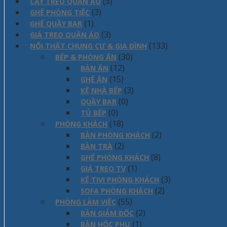
(3)
CÂY TREO QUẦN ÁO
(3)
GHẾ PHÒNG TIỆC
(1)
GHẾ QUẦY BAR
(3)
GIÁ TREO QUẦN ÁO
(133)
NỘI THẤT CHUNG CƯ & GIA ĐÌNH
(30)
BẾP & PHÒNG ĂN
(12)
BÀN ĂN
(15)
GHẾ ĂN
(3)
KỆ NHÀ BẾP
(0)
QUẦY BAR
(0)
TỦ BẾP
(18)
PHÒNG KHÁCH
(2)
BÀN PHÒNG KHÁCH
(2)
BÀN TRÀ
(8)
GHẾ PHÒNG KHÁCH
(1)
GIÁ TREO TV
(3)
KỆ TIVI PHÒNG KHÁCH
(2)
SOFA PHÒNG KHÁCH
(55)
PHÒNG LÀM VIỆC
(2)
BÀN GIÁM ĐỐC
(1)
BÀN HỘC PHỤ