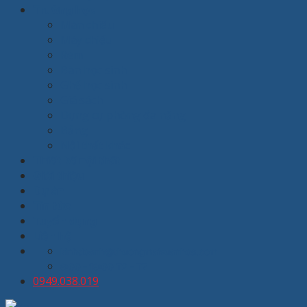
Trường học
Màn chiếu
Máy chiếu
Rèm
Bàn học sinh
Ghế học sinh
Giá sách
Dụng cụ phòng đa năng
Bảng
Nội thất khác
Thiết kế nội thất
Giới thiệu
Dự án
Tin tức
Tuyển dụng
Liên hệ
kinhdoanh@thuongmaixuanhoa.com
8:00 - 19:00 T2 - T7
0949.038.019