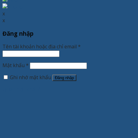
x
x
Đăng nhập
Tên tài khoản hoặc địa chỉ email
*
Mật khẩu
*
Ghi nhớ mật khẩu
Đăng nhập
Quên mật khẩu?