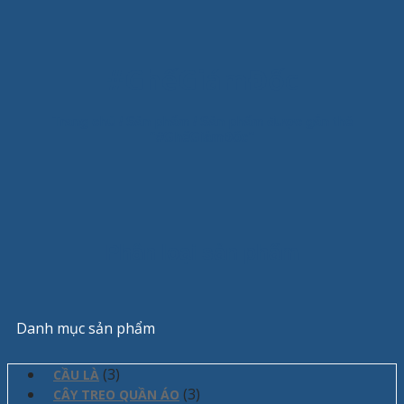
#GhếGiámĐốc
Trang chủ
/
Sản phẩm
/
Sản phẩm được gắn thẻ
“#GhếGiámĐốc”
Phân loại sản phẩm
Danh mục sản phẩm
(3)
CẦU LÀ
(3)
CÂY TREO QUẦN ÁO