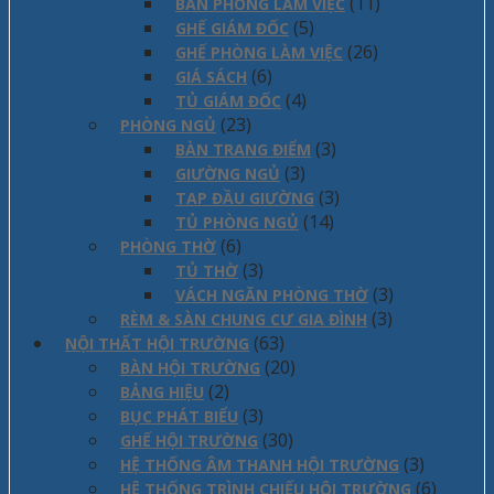
(11)
BÀN PHÒNG LÀM VIỆC
(5)
GHẾ GIÁM ĐỐC
(26)
GHẾ PHÒNG LÀM VIỆC
(6)
GIÁ SÁCH
(4)
TỦ GIÁM ĐỐC
(23)
PHÒNG NGỦ
(3)
BÀN TRANG ĐIỂM
(3)
GIƯỜNG NGỦ
(3)
TAP ĐẦU GIƯỜNG
(14)
TỦ PHÒNG NGỦ
(6)
PHÒNG THỜ
(3)
TỦ THỜ
(3)
VÁCH NGĂN PHÒNG THỜ
(3)
RÈM & SÀN CHUNG CƯ GIA ĐÌNH
(63)
NỘI THẤT HỘI TRƯỜNG
(20)
BÀN HỘI TRƯỜNG
(2)
BẢNG HIỆU
(3)
BỤC PHÁT BIỂU
(30)
GHẾ HỘI TRƯỜNG
(3)
HỆ THỐNG ÂM THANH HỘI TRƯỜNG
(6)
HỆ THỐNG TRÌNH CHIẾU HỘI TRƯỜNG