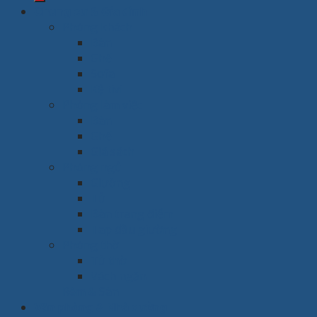
Chung cư & Gia đình
Phòng khách
Bàn
Ghế
Sofa
Kệ tivi
Phòng làm việc
Bàn
Ghế
Giá sách
Phòng ngủ
Giường
Tủ
Bàn trang điểm
Tap đầu giường
Phòng thờ
Tủ thờ
Vách ngăn
Rèm & Sàn
Văn phòng & Nhà xưởng