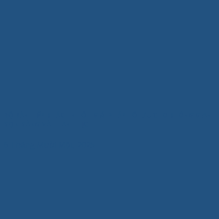
BỘ BÀN TIẾP KHÁCH NHỎ – GIẢI PHÁP TỐI ƯU CHO KHÔNG GIAN
GỌN GÀNG VÀ THANH LỊCH
6 Tháng Mười Một, 2025