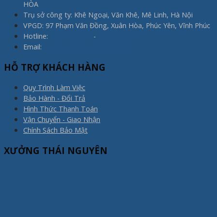
HÒA
Trụ sở công ty: Khê Ngoại, Văn Khê, Mê Linh, Hà Nội
VPGD: 97 Phạm Văn Đồng, Xuân Hòa, Phúc Yên, Vĩnh Phúc
Hotline:
0975.773.596
-
0983.800.910
Email:
noithatxuanhoa@gmail.com
HỖ TRỢ KHÁCH HÀNG
Quy Trình Làm Việc
Bảo Hành - Đổi Trả
Hình Thức Thanh Toán
Vận Chuyển - Giao Nhận
Chính Sách Bảo Mật
XƯỞNG THÁI NGUYÊN