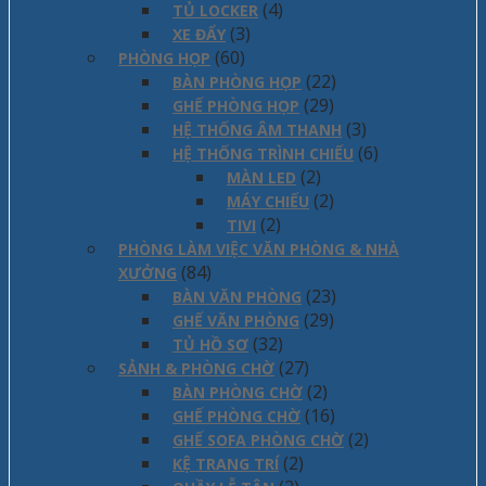
(4)
TỦ LOCKER
(3)
XE ĐẨY
(60)
PHÒNG HỌP
(22)
BÀN PHÒNG HỌP
(29)
GHẾ PHÒNG HỌP
(3)
HỆ THỐNG ÂM THANH
(6)
HỆ THỐNG TRÌNH CHIẾU
(2)
MÀN LED
(2)
MÁY CHIẾU
(2)
TIVI
PHÒNG LÀM VIỆC VĂN PHÒNG & NHÀ
(84)
XƯỞNG
(23)
BÀN VĂN PHÒNG
(29)
GHẾ VĂN PHÒNG
(32)
TỦ HỒ SƠ
(27)
SẢNH & PHÒNG CHỜ
(2)
BÀN PHÒNG CHỜ
(16)
GHẾ PHÒNG CHỜ
(2)
GHẾ SOFA PHÒNG CHỜ
(2)
KỆ TRANG TRÍ