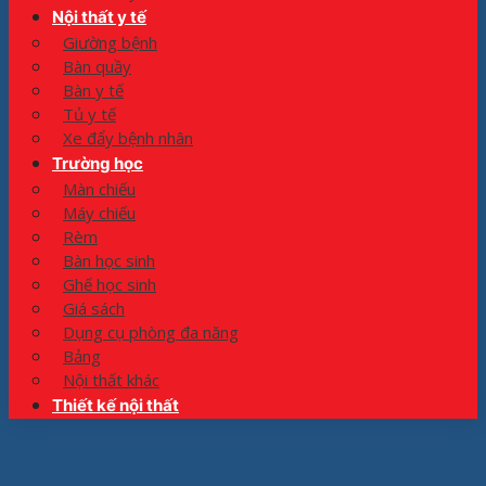
Nội thất y tế
Giường bệnh
Bàn quầy
Bàn y tế
Tủ y tế
Xe đẩy bệnh nhân
Trường học
Màn chiếu
Máy chiếu
Rèm
Bàn học sinh
Ghế học sinh
Giá sách
Dụng cụ phòng đa năng
Bảng
Nội thất khác
Thiết kế nội thất