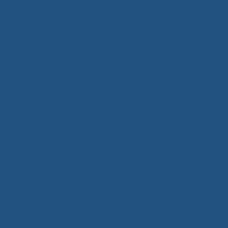
10 Tháng Mười Một, 2025
Bàn Họp Văn Phòng Cao Cấp – Kiến Tạo Đẳng Cấp và Tầm Nhìn
Doanh Nghiệp
7 Tháng Mười Một, 2025