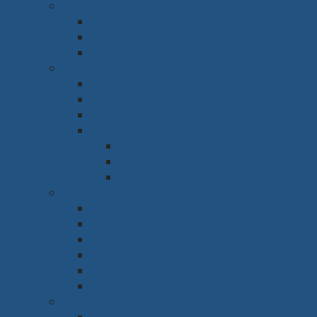
Phòng làm việc
Bàn
Ghế
Tủ hồ sơ
Phòng họp
Bàn
Ghế
Hệ thống âm thanh
Hệ thống trình chiếu
Máy chiếu
Tivi
Màn Led
Sảnh & Phòng chờ
Sofa
Bàn
Ghế
Quầy lễ tân
Tủ giày
Kệ trang trí
Nội thất nhà xưởng