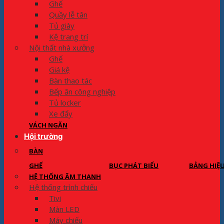
Ghế
Quầy lễ tân
Tủ giày
Kệ trang trí
Nội thất nhà xưởng
Ghế
Giá kệ
Bàn thao tác
Bếp ăn công nghiệp
Tủ locker
Xe đẩy
VÁCH NGĂN
Hội trường
BÀN
GHẾ
BỤC PHÁT BIỂU
BẢNG HIỆ
HỆ THỐNG ÂM THANH
Hệ thống trình chiếu
Tivi
Màn LED
Máy chiếu