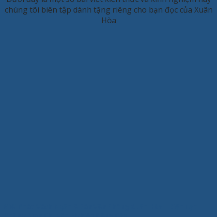
chúng tôi biên tập dành tặng riêng cho bạn đọc của Xuân
Hòa
Giải Pháp Vách Ngăn & Bàn Văn Phòng Xuân Hòa – Kiến Tạo
Không Gian Chuyên Nghiệp Đẳng Cấp