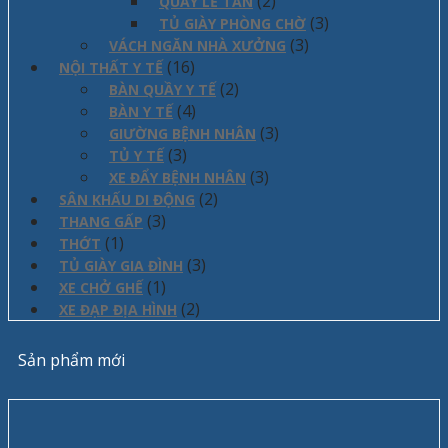
(2)
QUẦY LỄ TÂN
(3)
TỦ GIÀY PHÒNG CHỜ
(3)
VÁCH NGĂN NHÀ XƯỞNG
(16)
NỘI THẤT Y TẾ
(2)
BÀN QUẦY Y TẾ
(4)
BÀN Y TẾ
(3)
GIƯỜNG BỆNH NHÂN
(3)
TỦ Y TẾ
(3)
XE ĐẨY BỆNH NHÂN
(2)
SÂN KHẤU DI ĐỘNG
(3)
THANG GẤP
(1)
THỚT
(3)
TỦ GIÀY GIA ĐÌNH
(1)
XE CHỞ GHẾ
(2)
XE ĐẠP ĐỊA HÌNH
Sản phẩm mới