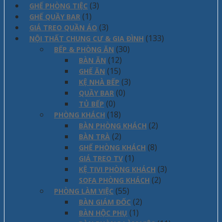
(3)
GHẾ PHÒNG TIỆC
(1)
GHẾ QUẦY BAR
(3)
GIÁ TREO QUẦN ÁO
(133)
NỘI THẤT CHUNG CƯ & GIA ĐÌNH
(30)
BẾP & PHÒNG ĂN
(12)
BÀN ĂN
(15)
GHẾ ĂN
(3)
KỆ NHÀ BẾP
(0)
QUẦY BAR
(0)
TỦ BẾP
(18)
PHÒNG KHÁCH
(2)
BÀN PHÒNG KHÁCH
(2)
BÀN TRÀ
(8)
GHẾ PHÒNG KHÁCH
(1)
GIÁ TREO TV
(3)
KỆ TIVI PHÒNG KHÁCH
(2)
SOFA PHÒNG KHÁCH
(55)
PHÒNG LÀM VIỆC
(2)
BÀN GIÁM ĐỐC
(1)
BÀN HỘC PHỤ