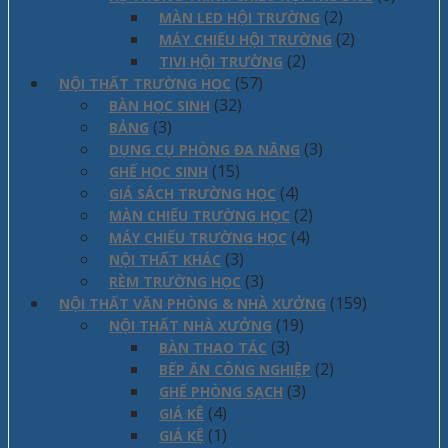
(2)
MÀN LED HỘI TRƯỜNG
(2)
MÁY CHIẾU HỘI TRƯỜNG
(2)
TIVI HỘI TRƯỜNG
(57)
NỘI THẤT TRƯỜNG HỌC
(32)
BÀN HỌC SINH
(3)
BẢNG
(3)
DỤNG CỤ PHÒNG ĐA NĂNG
(15)
GHẾ HỌC SINH
(4)
GIÁ SÁCH TRƯỜNG HỌC
(2)
MÀN CHIẾU TRƯỜNG HỌC
(4)
MÁY CHIẾU TRƯỜNG HỌC
(3)
NỘI THẤT KHÁC
(3)
RÈM TRƯỜNG HỌC
(159)
NỘI THẤT VĂN PHÒNG & NHÀ XƯỞNG
(19)
NỘI THẤT NHÀ XƯỞNG
(3)
BÀN THAO TÁC
(2)
BẾP ĂN CÔNG NGHIỆP
(3)
GHẾ PHÒNG SẠCH
(4)
GIÁ KÊ
(1)
GIÁ KỆ