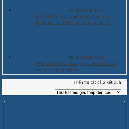
Bàn gỗ Đăng Khoa
BH2010PU-ĐK – Bàn phòng họp phủ
Melamin, sơn PU sang trọng và bền đẹp
Bàn gỗ Đăng Khoa
BHT1205S-ĐK – Bàn gỗ tự nhiên bền đẹp
cho hội trường hiện đại
Hiển thị tất cả 2 kết quả