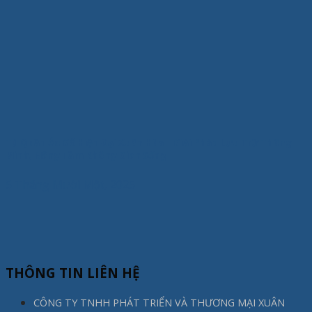
Tủ Quần Áo Gỗ Hiện Đại Xuân Hòa – Giải Pháp Lưu Trữ Thông
Minh, Nâng Tầm Không Gian Sống
5 Tháng Mười Một, 2025
THÔNG TIN LIÊN HỆ
CÔNG TY TNHH PHÁT TRIỂN VÀ THƯƠNG MẠI XUÂN