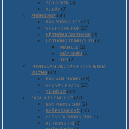
(4)
TỦ LOCKER
(3)
XE ĐẨY
(60)
PHÒNG HỌP
(22)
BÀN PHÒNG HỌP
(29)
GHẾ PHÒNG HỌP
(3)
HỆ THỐNG ÂM THANH
(6)
HỆ THỐNG TRÌNH CHIẾU
(2)
MÀN LED
(2)
MÁY CHIẾU
(2)
TIVI
PHÒNG LÀM VIỆC VĂN PHÒNG & NHÀ
(84)
XƯỞNG
(23)
BÀN VĂN PHÒNG
(29)
GHẾ VĂN PHÒNG
(32)
TỦ HỒ SƠ
(27)
SẢNH & PHÒNG CHỜ
(2)
BÀN PHÒNG CHỜ
(16)
GHẾ PHÒNG CHỜ
(2)
GHẾ SOFA PHÒNG CHỜ
(2)
KỆ TRANG TRÍ