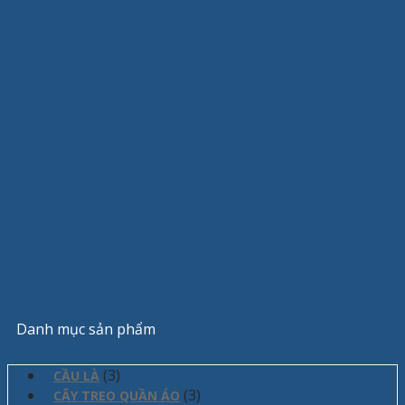
#gheGI0100
Trang chủ
/
Sản phẩm
/
Sản phẩm được gắn thẻ
“#gheGI0100”
Phân loại sản phẩm
Danh mục sản phẩm
(3)
CẦU LÀ
(3)
CÂY TREO QUẦN ÁO