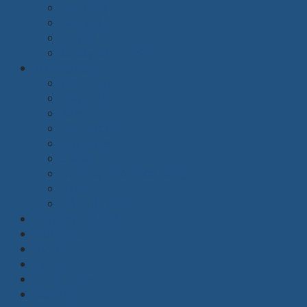
Bàn quầy
Bàn y tế
Tủ y tế
Xe đẩy bệnh nhân
Trường học
Màn chiếu
Máy chiếu
Rèm
Bàn học sinh
Ghế học sinh
Giá sách
Dụng cụ phòng đa năng
Bảng
Nội thất khác
Thiết kế nội thất
Giới thiệu
Dự án
Tin tức
Tuyển dụng
Liên hệ