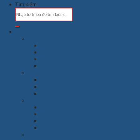
Tìm kiếm:
Chung cư & Gia đình
Phòng khách
Bàn
Ghế
Sofa
Kệ tivi
Phòng làm việc
Bàn
Ghế
Giá sách
Phòng ngủ
Giường
Tủ
Bàn trang điểm
Tap đầu giường
Phòng thờ