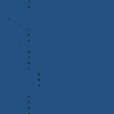
Tủ thờ
Vách ngăn
Rèm & Sàn
Văn phòng & Nhà xưởng
Phòng làm việc
Bàn
Ghế
Tủ hồ sơ
Phòng họp
Bàn
Ghế
Hệ thống âm thanh
Hệ thống trình chiếu
Máy chiếu
Tivi
Màn Led
Sảnh & Phòng chờ
Sofa
Bàn
Ghế
Quầy lễ tân