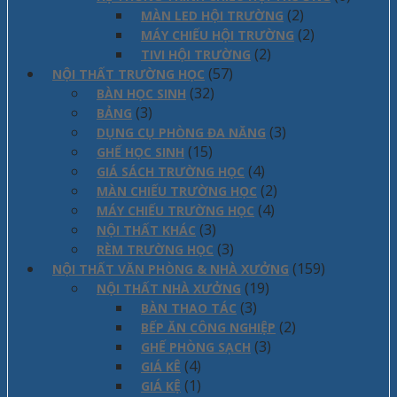
(2)
MÀN LED HỘI TRƯỜNG
(2)
MÁY CHIẾU HỘI TRƯỜNG
(2)
TIVI HỘI TRƯỜNG
(57)
NỘI THẤT TRƯỜNG HỌC
(32)
BÀN HỌC SINH
(3)
BẢNG
(3)
DỤNG CỤ PHÒNG ĐA NĂNG
(15)
GHẾ HỌC SINH
(4)
GIÁ SÁCH TRƯỜNG HỌC
(2)
MÀN CHIẾU TRƯỜNG HỌC
(4)
MÁY CHIẾU TRƯỜNG HỌC
(3)
NỘI THẤT KHÁC
(3)
RÈM TRƯỜNG HỌC
(159)
NỘI THẤT VĂN PHÒNG & NHÀ XƯỞNG
(19)
NỘI THẤT NHÀ XƯỞNG
(3)
BÀN THAO TÁC
(2)
BẾP ĂN CÔNG NGHIỆP
(3)
GHẾ PHÒNG SẠCH
(4)
GIÁ KÊ
(1)
GIÁ KỆ