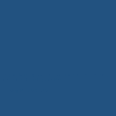
Tủ Quần Áo Gỗ Hiện Đại Xuân Hòa – Giải Pháp Lưu Trữ Thông
Minh, Nâng Tầm Không Gian Sống
5 Tháng Mười Một, 2025