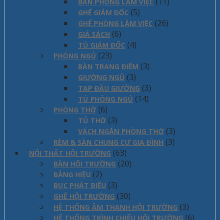
(11)
BÀN PHÒNG LÀM VIỆC
(5)
GHẾ GIÁM ĐỐC
(26)
GHẾ PHÒNG LÀM VIỆC
(6)
GIÁ SÁCH
(4)
TỦ GIÁM ĐỐC
(23)
PHÒNG NGỦ
(3)
BÀN TRANG ĐIỂM
(3)
GIƯỜNG NGỦ
(3)
TAP ĐẦU GIƯỜNG
(14)
TỦ PHÒNG NGỦ
(6)
PHÒNG THỜ
(3)
TỦ THỜ
(3)
VÁCH NGĂN PHÒNG THỜ
(3)
RÈM & SÀN CHUNG CƯ GIA ĐÌNH
(63)
NỘI THẤT HỘI TRƯỜNG
(20)
BÀN HỘI TRƯỜNG
(2)
BẢNG HIỆU
(3)
BỤC PHÁT BIỂU
(30)
GHẾ HỘI TRƯỜNG
(3)
HỆ THỐNG ÂM THANH HỘI TRƯỜNG
(6)
HỆ THỐNG TRÌNH CHIẾU HỘI TRƯỜNG