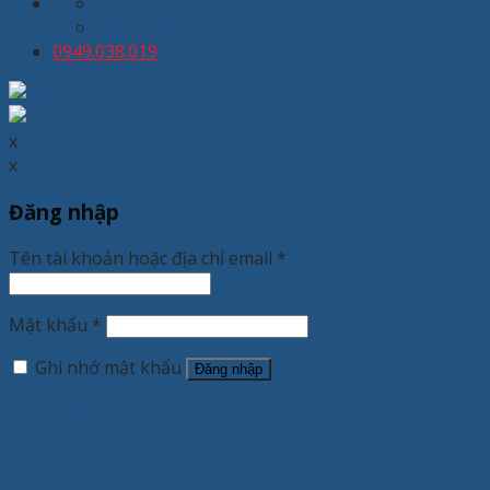
kinhdoanh@thuongmaixuanhoa.com
8:00 - 19:00 T2 - T7
0949.038.019
x
x
Đăng nhập
Tên tài khoản hoặc địa chỉ email
*
Mật khẩu
*
Ghi nhớ mật khẩu
Đăng nhập
Quên mật khẩu?