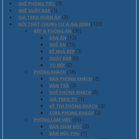
(3)
GHẾ PHÒNG TIỆC
(1)
GHẾ QUẦY BAR
(3)
GIÁ TREO QUẦN ÁO
(133)
NỘI THẤT CHUNG CƯ & GIA ĐÌNH
(30)
BẾP & PHÒNG ĂN
(12)
BÀN ĂN
(15)
GHẾ ĂN
(3)
KỆ NHÀ BẾP
(0)
QUẦY BAR
(0)
TỦ BẾP
(18)
PHÒNG KHÁCH
(2)
BÀN PHÒNG KHÁCH
(2)
BÀN TRÀ
(8)
GHẾ PHÒNG KHÁCH
(1)
GIÁ TREO TV
(3)
KỆ TIVI PHÒNG KHÁCH
(2)
SOFA PHÒNG KHÁCH
(55)
PHÒNG LÀM VIỆC
(2)
BÀN GIÁM ĐỐC
(1)
BÀN HỘC PHỤ