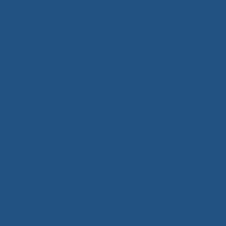
Giải Pháp Vách Ngăn & Bàn Văn Phòng Xuân Hòa – Kiến Tạo
Không Gian Chuyên Nghiệp Đẳng Cấp
10 Tháng Mười Một, 2025
Bàn Họp Văn Phòng Cao Cấp – Kiến Tạo Đẳng Cấp và Tầm Nhìn
Doanh Nghiệp