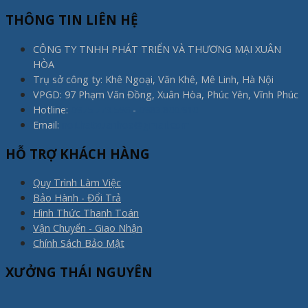
THÔNG TIN LIÊN HỆ
CÔNG TY TNHH PHÁT TRIỂN VÀ THƯƠNG MẠI XUÂN
HÒA
Trụ sở công ty: Khê Ngoại, Văn Khê, Mê Linh, Hà Nội
VPGD: 97 Phạm Văn Đồng, Xuân Hòa, Phúc Yên, Vĩnh Phúc
Hotline:
0975.773.596
-
0983.800.910
Email:
noithatxuanhoa@gmail.com
HỖ TRỢ KHÁCH HÀNG
Quy Trình Làm Việc
Bảo Hành - Đổi Trả
Hình Thức Thanh Toán
Vận Chuyển - Giao Nhận
Chính Sách Bảo Mật
XƯỞNG THÁI NGUYÊN