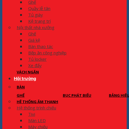
Ghế
Quầy lễ tân
Tủ giày
Kệ trang trí
Nội thất nhà xưởng
Ghế
Giá kệ
Bàn thao tác
Bếp ăn công nghiệp
Tủ locker
Xe đẩy
VÁCH NGĂN
Hội trường
BÀN
GHẾ
BỤC PHÁT BIỂU
BẢNG HIỆ
HỆ THỐNG ÂM THANH
Hệ thống trình chiếu
Tivi
Màn LED
Máy chiếu