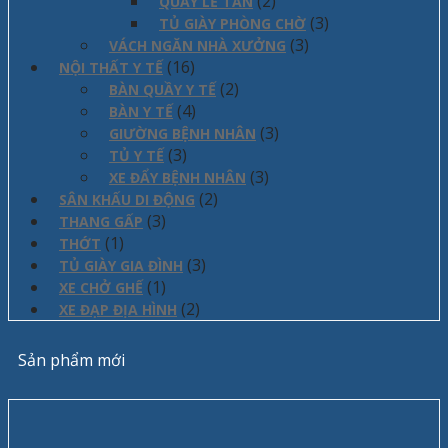
(2)
QUẦY LỄ TÂN
(3)
TỦ GIÀY PHÒNG CHỜ
(3)
VÁCH NGĂN NHÀ XƯỞNG
(16)
NỘI THẤT Y TẾ
(2)
BÀN QUẦY Y TẾ
(4)
BÀN Y TẾ
(3)
GIƯỜNG BỆNH NHÂN
(3)
TỦ Y TẾ
(3)
XE ĐẨY BỆNH NHÂN
(2)
SÂN KHẤU DI ĐỘNG
(3)
THANG GẤP
(1)
THỚT
(3)
TỦ GIÀY GIA ĐÌNH
(1)
XE CHỞ GHẾ
(2)
XE ĐẠP ĐỊA HÌNH
Sản phẩm mới