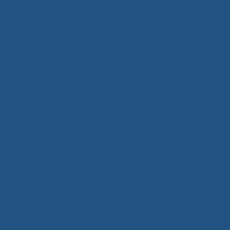
7 Tháng Mười Một, 2025
BỘ BÀN TIẾP KHÁCH NHỎ – GIẢI PHÁP TỐI ƯU CHO KHÔNG GIAN
GỌN GÀNG VÀ THANH LỊCH
6 Tháng Mười Một, 2025