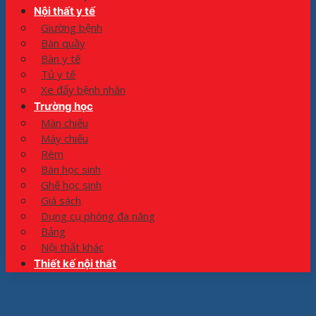
Nội thất y tế
Giường bệnh
Bàn quầy
Bàn y tế
Tủ y tế
Xe đẩy bệnh nhân
Trường học
Màn chiếu
Máy chiếu
Rèm
Bàn học sinh
Ghế học sinh
Giá sách
Dụng cụ phòng đa năng
Bảng
Nội thất khác
Thiết kế nội thất