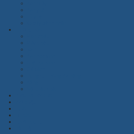
Bàn quầy
Bàn y tế
Tủ y tế
Xe đẩy bệnh nhân
Trường học
Màn chiếu
Máy chiếu
Rèm
Bàn học sinh
Ghế học sinh
Giá sách
Dụng cụ phòng đa năng
Bảng
Nội thất khác
Thiết kế nội thất
Giới thiệu
Dự án
Tin tức
Tuyển dụng
Liên hệ