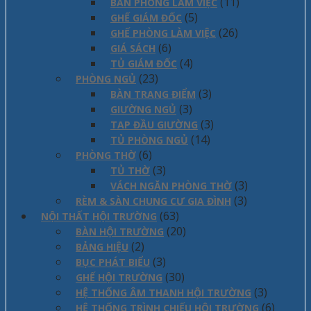
(11)
BÀN PHÒNG LÀM VIỆC
(5)
GHẾ GIÁM ĐỐC
(26)
GHẾ PHÒNG LÀM VIỆC
(6)
GIÁ SÁCH
(4)
TỦ GIÁM ĐỐC
(23)
PHÒNG NGỦ
(3)
BÀN TRANG ĐIỂM
(3)
GIƯỜNG NGỦ
(3)
TAP ĐẦU GIƯỜNG
(14)
TỦ PHÒNG NGỦ
(6)
PHÒNG THỜ
(3)
TỦ THỜ
(3)
VÁCH NGĂN PHÒNG THỜ
(3)
RÈM & SÀN CHUNG CƯ GIA ĐÌNH
(63)
NỘI THẤT HỘI TRƯỜNG
(20)
BÀN HỘI TRƯỜNG
(2)
BẢNG HIỆU
(3)
BỤC PHÁT BIỂU
(30)
GHẾ HỘI TRƯỜNG
(3)
HỆ THỐNG ÂM THANH HỘI TRƯỜNG
(6)
HỆ THỐNG TRÌNH CHIẾU HỘI TRƯỜNG