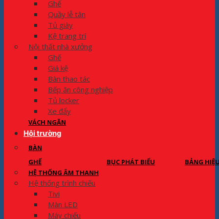
Ghế
Quầy lễ tân
Tủ giày
Kệ trang trí
Nội thất nhà xưởng
Ghế
Giá kệ
Bàn thao tác
Bếp ăn công nghiệp
Tủ locker
Xe đẩy
VÁCH NGĂN
Hội trường
BÀN
GHẾ
BỤC PHÁT BIỂU
BẢNG HIỆ
HỆ THỐNG ÂM THANH
Hệ thống trình chiếu
Tivi
Màn LED
Máy chiếu