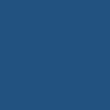
Giải Pháp Vách Ngăn & Bàn Văn Phòng Xuân Hòa – Kiến Tạo
Không Gian Chuyên Nghiệp Đẳng Cấp
10 Tháng Mười Một, 2025
Bàn Họp Văn Phòng Cao Cấp – Kiến Tạo Đẳng Cấp và Tầm Nhìn
Doanh Nghiệp