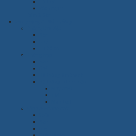
Tủ thờ
Vách ngăn
Rèm & Sàn
Văn phòng & Nhà xưởng
Phòng làm việc
Bàn
Ghế
Tủ hồ sơ
Phòng họp
Bàn
Ghế
Hệ thống âm thanh
Hệ thống trình chiếu
Máy chiếu
Tivi
Màn Led
Sảnh & Phòng chờ
Sofa
Bàn
Ghế
Quầy lễ tân