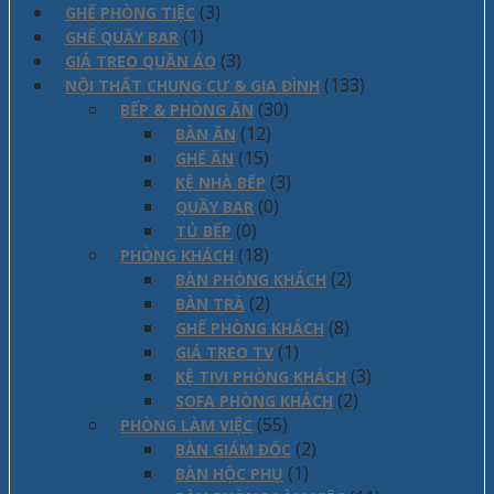
(3)
GHẾ PHÒNG TIỆC
(1)
GHẾ QUẦY BAR
(3)
GIÁ TREO QUẦN ÁO
(133)
NỘI THẤT CHUNG CƯ & GIA ĐÌNH
(30)
BẾP & PHÒNG ĂN
(12)
BÀN ĂN
(15)
GHẾ ĂN
(3)
KỆ NHÀ BẾP
(0)
QUẦY BAR
(0)
TỦ BẾP
(18)
PHÒNG KHÁCH
(2)
BÀN PHÒNG KHÁCH
(2)
BÀN TRÀ
(8)
GHẾ PHÒNG KHÁCH
(1)
GIÁ TREO TV
(3)
KỆ TIVI PHÒNG KHÁCH
(2)
SOFA PHÒNG KHÁCH
(55)
PHÒNG LÀM VIỆC
(2)
BÀN GIÁM ĐỐC
(1)
BÀN HỘC PHỤ