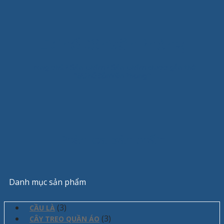
#GhếĐônVănPhòng
Trang chủ
/
Sản phẩm
/
Sản phẩm được gắn thẻ
“#GhếĐônVănPhòng”
Phân loại sản phẩm
Danh mục sản phẩm
(3)
CẦU LÀ
(3)
CÂY TREO QUẦN ÁO