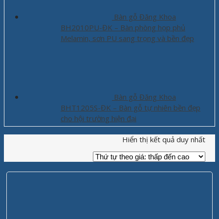
Bàn gỗ Đăng Khoa
BH2010PU-ĐK – Bàn phòng họp phủ
Melamin, sơn PU sang trọng và bền đẹp
Bàn gỗ Đăng Khoa
BHT1205S-ĐK – Bàn gỗ tự nhiên bền đẹp
cho hội trường hiện đại
Hiển thị kết quả duy nhất