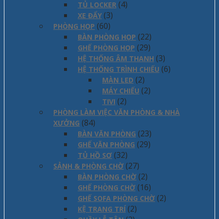
(4)
TỦ LOCKER
(3)
XE ĐẨY
(60)
PHÒNG HỌP
(22)
BÀN PHÒNG HỌP
(29)
GHẾ PHÒNG HỌP
(3)
HỆ THỐNG ÂM THANH
(6)
HỆ THỐNG TRÌNH CHIẾU
(2)
MÀN LED
(2)
MÁY CHIẾU
(2)
TIVI
PHÒNG LÀM VIỆC VĂN PHÒNG & NHÀ
(84)
XƯỞNG
(23)
BÀN VĂN PHÒNG
(29)
GHẾ VĂN PHÒNG
(32)
TỦ HỒ SƠ
(27)
SẢNH & PHÒNG CHỜ
(2)
BÀN PHÒNG CHỜ
(16)
GHẾ PHÒNG CHỜ
(2)
GHẾ SOFA PHÒNG CHỜ
(2)
KỆ TRANG TRÍ