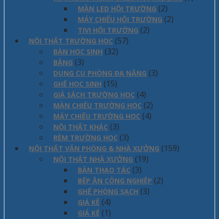
(2)
MÀN LED HỘI TRƯỜNG
(2)
MÁY CHIẾU HỘI TRƯỜNG
(2)
TIVI HỘI TRƯỜNG
(57)
NỘI THẤT TRƯỜNG HỌC
(32)
BÀN HỌC SINH
(3)
BẢNG
(3)
DỤNG CỤ PHÒNG ĐA NĂNG
(15)
GHẾ HỌC SINH
(4)
GIÁ SÁCH TRƯỜNG HỌC
(2)
MÀN CHIẾU TRƯỜNG HỌC
(4)
MÁY CHIẾU TRƯỜNG HỌC
(3)
NỘI THẤT KHÁC
(3)
RÈM TRƯỜNG HỌC
(159)
NỘI THẤT VĂN PHÒNG & NHÀ XƯỞNG
(19)
NỘI THẤT NHÀ XƯỞNG
(3)
BÀN THAO TÁC
(2)
BẾP ĂN CÔNG NGHIỆP
(3)
GHẾ PHÒNG SẠCH
(4)
GIÁ KÊ
(1)
GIÁ KỆ