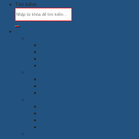
Tìm kiếm:
Chung cư & Gia đình
Phòng khách
Bàn
Ghế
Sofa
Kệ tivi
Phòng làm việc
Bàn
Ghế
Giá sách
Phòng ngủ
Giường
Tủ
Bàn trang điểm
Tap đầu giường
Phòng thờ