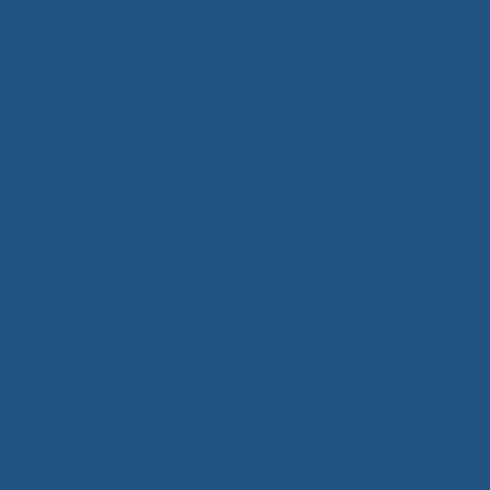
Tủ Quần Áo Gỗ Hiện Đại Xuân Hòa – Giải Pháp Lưu Trữ Thông
Minh, Nâng Tầm Không Gian Sống
5 Tháng Mười Một, 2025