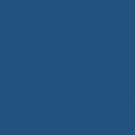
7 Tháng Mười Một, 2025
BỘ BÀN TIẾP KHÁCH NHỎ – GIẢI PHÁP TỐI ƯU CHO KHÔNG GIAN
GỌN GÀNG VÀ THANH LỊCH
6 Tháng Mười Một, 2025