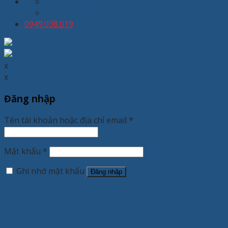
kinhdoanh@thuongmaixuanhoa.com
8:00 - 19:00 T2 - T7
0949.038.019
x
x
Đăng nhập
Tên tài khoản hoặc địa chỉ email
*
Mật khẩu
*
Ghi nhớ mật khẩu
Đăng nhập
Quên mật khẩu?