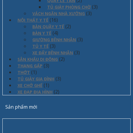
(2)
QUẦY LỄ TÂN
(3)
TỦ GIÀY PHÒNG CHỜ
(3)
VÁCH NGĂN NHÀ XƯỞNG
(16)
NỘI THẤT Y TẾ
(2)
BÀN QUẦY Y TẾ
(4)
BÀN Y TẾ
(3)
GIƯỜNG BỆNH NHÂN
(3)
TỦ Y TẾ
(3)
XE ĐẨY BỆNH NHÂN
(2)
SÂN KHẤU DI ĐỘNG
(3)
THANG GẤP
(1)
THỚT
(3)
TỦ GIÀY GIA ĐÌNH
(1)
XE CHỞ GHẾ
(2)
XE ĐẠP ĐỊA HÌNH
Sản phẩm mới