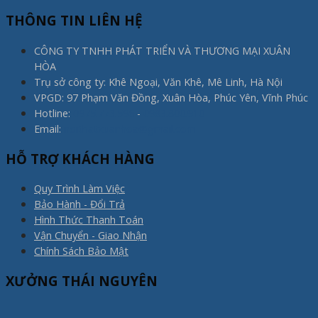
THÔNG TIN LIÊN HỆ
CÔNG TY TNHH PHÁT TRIỂN VÀ THƯƠNG MẠI XUÂN
HÒA
Trụ sở công ty: Khê Ngoại, Văn Khê, Mê Linh, Hà Nội
VPGD: 97 Phạm Văn Đồng, Xuân Hòa, Phúc Yên, Vĩnh Phúc
Hotline:
0975.773.596
-
0983.800.910
Email:
noithatxuanhoa@gmail.com
HỖ TRỢ KHÁCH HÀNG
Quy Trình Làm Việc
Bảo Hành - Đổi Trả
Hình Thức Thanh Toán
Vận Chuyển - Giao Nhận
Chính Sách Bảo Mật
XƯỞNG THÁI NGUYÊN