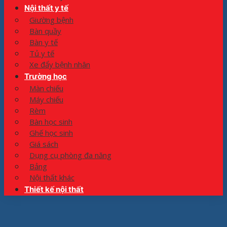
Nội thất y tế
Giường bệnh
Bàn quầy
Bàn y tế
Tủ y tế
Xe đẩy bệnh nhân
Trường học
Màn chiếu
Máy chiếu
Rèm
Bàn học sinh
Ghế học sinh
Giá sách
Dụng cụ phòng đa năng
Bảng
Nội thất khác
Thiết kế nội thất