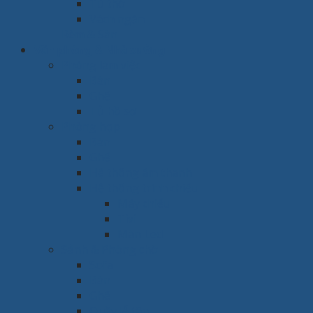
Tủ thờ
Vách ngăn
Rèm & Sàn
Văn phòng & Nhà xưởng
Phòng làm việc
Bàn
Ghế
Tủ hồ sơ
Phòng họp
Bàn
Ghế
Hệ thống âm thanh
Hệ thống trình chiếu
Máy chiếu
Tivi
Màn Led
Sảnh & Phòng chờ
Sofa
Bàn
Ghế
Quầy lễ tân