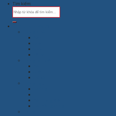
Tìm kiếm:
Chung cư & Gia đình
Phòng khách
Bàn
Ghế
Sofa
Kệ tivi
Phòng làm việc
Bàn
Ghế
Giá sách
Phòng ngủ
Giường
Tủ
Bàn trang điểm
Tap đầu giường
Phòng thờ