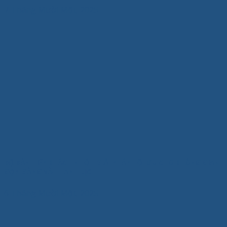
7 Tháng Mười Một, 2025
BỘ BÀN TIẾP KHÁCH NHỎ – GIẢI PHÁP TỐI ƯU CHO KHÔNG GIAN
GỌN GÀNG VÀ THANH LỊCH
6 Tháng Mười Một, 2025