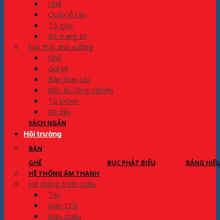
Ghế
Quầy lễ tân
Tủ giày
Kệ trang trí
Nội thất nhà xưởng
Ghế
Giá kệ
Bàn thao tác
Bếp ăn công nghiệp
Tủ locker
Xe đẩy
VÁCH NGĂN
Hội trường
BÀN
GHẾ
BỤC PHÁT BIỂU
BẢNG HIỆ
HỆ THỐNG ÂM THANH
Hệ thống trình chiếu
Tivi
Màn LED
Máy chiếu