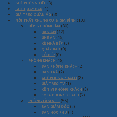
(3)
GHẾ PHÒNG TIỆC
(1)
GHẾ QUẦY BAR
(3)
GIÁ TREO QUẦN ÁO
(133)
NỘI THẤT CHUNG CƯ & GIA ĐÌNH
(30)
BẾP & PHÒNG ĂN
(12)
BÀN ĂN
(15)
GHẾ ĂN
(3)
KỆ NHÀ BẾP
(0)
QUẦY BAR
(0)
TỦ BẾP
(18)
PHÒNG KHÁCH
(2)
BÀN PHÒNG KHÁCH
(2)
BÀN TRÀ
(8)
GHẾ PHÒNG KHÁCH
(1)
GIÁ TREO TV
(3)
KỆ TIVI PHÒNG KHÁCH
(2)
SOFA PHÒNG KHÁCH
(55)
PHÒNG LÀM VIỆC
(2)
BÀN GIÁM ĐỐC
(1)
BÀN HỘC PHỤ