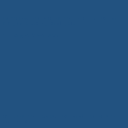
Giải Pháp Vách Ngăn & Bàn Văn Phòng Xuân Hòa – Kiến Tạo
Không Gian Chuyên Nghiệp Đẳng Cấp
10 Tháng Mười Một, 2025
Bàn Họp Văn Phòng Cao Cấp – Kiến Tạo Đẳng Cấp và Tầm Nhìn
Doanh Nghiệp