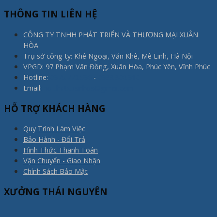
THÔNG TIN LIÊN HỆ
CÔNG TY TNHH PHÁT TRIỂN VÀ THƯƠNG MẠI XUÂN
HÒA
Trụ sở công ty: Khê Ngoại, Văn Khê, Mê Linh, Hà Nội
VPGD: 97 Phạm Văn Đồng, Xuân Hòa, Phúc Yên, Vĩnh Phúc
Hotline:
0975.773.596
-
0983.800.910
Email:
noithatxuanhoa@gmail.com
HỖ TRỢ KHÁCH HÀNG
Quy Trình Làm Việc
Bảo Hành - Đổi Trả
Hình Thức Thanh Toán
Vận Chuyển - Giao Nhận
Chính Sách Bảo Mật
XƯỞNG THÁI NGUYÊN