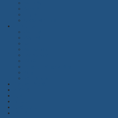
Bàn quầy
Bàn y tế
Tủ y tế
Xe đẩy bệnh nhân
Trường học
Màn chiếu
Máy chiếu
Rèm
Bàn học sinh
Ghế học sinh
Giá sách
Dụng cụ phòng đa năng
Bảng
Nội thất khác
Thiết kế nội thất
Giới thiệu
Dự án
Tin tức
Tuyển dụng
Liên hệ