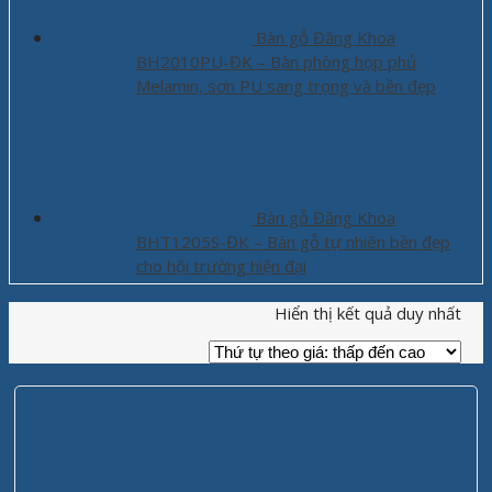
Bàn gỗ Đăng Khoa
BH2010PU-ĐK – Bàn phòng họp phủ
Melamin, sơn PU sang trọng và bền đẹp
Bàn gỗ Đăng Khoa
BHT1205S-ĐK – Bàn gỗ tự nhiên bền đẹp
cho hội trường hiện đại
Hiển thị kết quả duy nhất