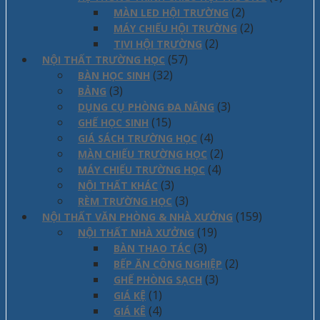
(2)
MÀN LED HỘI TRƯỜNG
(2)
MÁY CHIẾU HỘI TRƯỜNG
(2)
TIVI HỘI TRƯỜNG
(57)
NỘI THẤT TRƯỜNG HỌC
(32)
BÀN HỌC SINH
(3)
BẢNG
(3)
DỤNG CỤ PHÒNG ĐA NĂNG
(15)
GHẾ HỌC SINH
(4)
GIÁ SÁCH TRƯỜNG HỌC
(2)
MÀN CHIẾU TRƯỜNG HỌC
(4)
MÁY CHIẾU TRƯỜNG HỌC
(3)
NỘI THẤT KHÁC
(3)
RÈM TRƯỜNG HỌC
(159)
NỘI THẤT VĂN PHÒNG & NHÀ XƯỞNG
(19)
NỘI THẤT NHÀ XƯỞNG
(3)
BÀN THAO TÁC
(2)
BẾP ĂN CÔNG NGHIỆP
(3)
GHẾ PHÒNG SẠCH
(1)
GIÁ KỆ
(4)
GIÁ KÊ