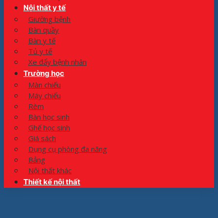
Nội thất y tế
Giường bệnh
Bàn quầy
Bàn y tế
Tủ y tế
Xe đẩy bệnh nhân
Trường học
Màn chiếu
Máy chiếu
Rèm
Bàn học sinh
Ghế học sinh
Giá sách
Dụng cụ phòng đa năng
Bảng
Nội thất khác
Thiết kế nội thất