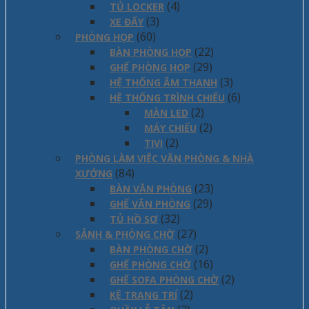
(4)
TỦ LOCKER
(3)
XE ĐẨY
(60)
PHÒNG HỌP
(22)
BÀN PHÒNG HỌP
(29)
GHẾ PHÒNG HỌP
(3)
HỆ THỐNG ÂM THANH
(6)
HỆ THỐNG TRÌNH CHIẾU
(2)
MÀN LED
(2)
MÁY CHIẾU
(2)
TIVI
PHÒNG LÀM VIỆC VĂN PHÒNG & NHÀ
(84)
XƯỞNG
(23)
BÀN VĂN PHÒNG
(29)
GHẾ VĂN PHÒNG
(32)
TỦ HỒ SƠ
(27)
SẢNH & PHÒNG CHỜ
(2)
BÀN PHÒNG CHỜ
(16)
GHẾ PHÒNG CHỜ
(2)
GHẾ SOFA PHÒNG CHỜ
(2)
KỆ TRANG TRÍ