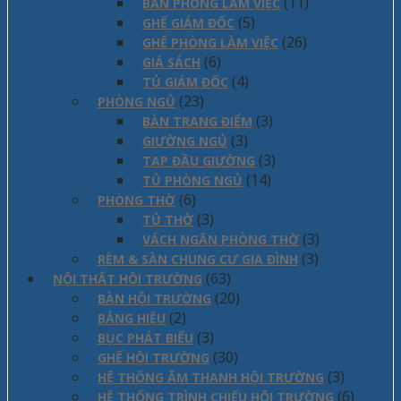
(11)
BÀN PHÒNG LÀM VIỆC
(5)
GHẾ GIÁM ĐỐC
(26)
GHẾ PHÒNG LÀM VIỆC
(6)
GIÁ SÁCH
(4)
TỦ GIÁM ĐỐC
(23)
PHÒNG NGỦ
(3)
BÀN TRANG ĐIỂM
(3)
GIƯỜNG NGỦ
(3)
TAP ĐẦU GIƯỜNG
(14)
TỦ PHÒNG NGỦ
(6)
PHÒNG THỜ
(3)
TỦ THỜ
(3)
VÁCH NGĂN PHÒNG THỜ
(3)
RÈM & SÀN CHUNG CƯ GIA ĐÌNH
(63)
NỘI THẤT HỘI TRƯỜNG
(20)
BÀN HỘI TRƯỜNG
(2)
BẢNG HIỆU
(3)
BỤC PHÁT BIỂU
(30)
GHẾ HỘI TRƯỜNG
(3)
HỆ THỐNG ÂM THANH HỘI TRƯỜNG
(6)
HỆ THỐNG TRÌNH CHIẾU HỘI TRƯỜNG