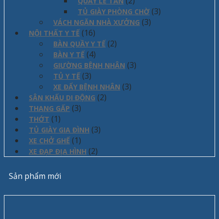
(2)
QUẦY LỄ TÂN
(3)
TỦ GIÀY PHÒNG CHỜ
(3)
VÁCH NGĂN NHÀ XƯỞNG
(16)
NỘI THẤT Y TẾ
(2)
BÀN QUẦY Y TẾ
(4)
BÀN Y TẾ
(3)
GIƯỜNG BỆNH NHÂN
(3)
TỦ Y TẾ
(3)
XE ĐẨY BỆNH NHÂN
(2)
SÂN KHẤU DI ĐỘNG
(3)
THANG GẤP
(1)
THỚT
(3)
TỦ GIÀY GIA ĐÌNH
(1)
XE CHỞ GHẾ
(2)
XE ĐẠP ĐỊA HÌNH
Sản phẩm mới