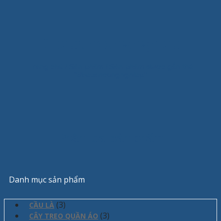
#bepancongnghiep
Trang chủ
/
Sản phẩm
/
Sản phẩm được gắn thẻ
“#bepancongnghiep”
Phân loại sản phẩm
Danh mục sản phẩm
(3)
CẦU LÀ
(3)
CÂY TREO QUẦN ÁO