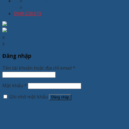
kinhdoanh@thuongmaixuanhoa.com
8:00 - 19:00 T2 - T7
0949.038.019
x
x
Đăng nhập
Tên tài khoản hoặc địa chỉ email
*
Mật khẩu
*
Ghi nhớ mật khẩu
Đăng nhập
Quên mật khẩu?