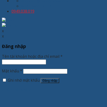
kinhdoanh@thuongmaixuanhoa.com
8:00 - 19:00 T2 - T7
0949.038.019
x
x
Đăng nhập
Tên tài khoản hoặc địa chỉ email
*
Mật khẩu
*
Ghi nhớ mật khẩu
Đăng nhập
Quên mật khẩu?