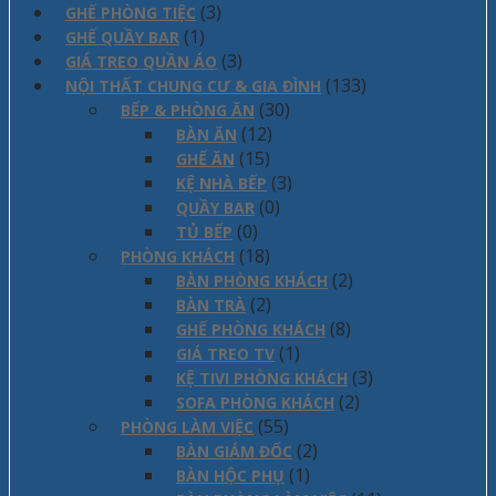
(3)
GHẾ PHÒNG TIỆC
(1)
GHẾ QUẦY BAR
(3)
GIÁ TREO QUẦN ÁO
(133)
NỘI THẤT CHUNG CƯ & GIA ĐÌNH
(30)
BẾP & PHÒNG ĂN
(12)
BÀN ĂN
(15)
GHẾ ĂN
(3)
KỆ NHÀ BẾP
(0)
QUẦY BAR
(0)
TỦ BẾP
(18)
PHÒNG KHÁCH
(2)
BÀN PHÒNG KHÁCH
(2)
BÀN TRÀ
(8)
GHẾ PHÒNG KHÁCH
(1)
GIÁ TREO TV
(3)
KỆ TIVI PHÒNG KHÁCH
(2)
SOFA PHÒNG KHÁCH
(55)
PHÒNG LÀM VIỆC
(2)
BÀN GIÁM ĐỐC
(1)
BÀN HỘC PHỤ