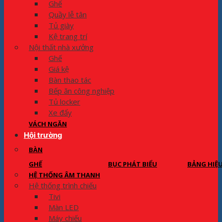
Ghế
Quầy lễ tân
Tủ giày
Kệ trang trí
Nội thất nhà xưởng
Ghế
Giá kệ
Bàn thao tác
Bếp ăn công nghiệp
Tủ locker
Xe đẩy
VÁCH NGĂN
Hội trường
BÀN
GHẾ
BỤC PHÁT BIỂU
BẢNG HIỆ
HỆ THỐNG ÂM THANH
Hệ thống trình chiếu
Tivi
Màn LED
Máy chiếu