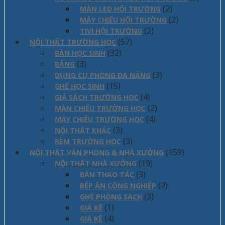
(2)
MÀN LED HỘI TRƯỜNG
(2)
MÁY CHIẾU HỘI TRƯỜNG
(2)
TIVI HỘI TRƯỜNG
(57)
NỘI THẤT TRƯỜNG HỌC
(32)
BÀN HỌC SINH
(3)
BẢNG
(3)
DỤNG CỤ PHÒNG ĐA NĂNG
(15)
GHẾ HỌC SINH
(4)
GIÁ SÁCH TRƯỜNG HỌC
(2)
MÀN CHIẾU TRƯỜNG HỌC
(4)
MÁY CHIẾU TRƯỜNG HỌC
(3)
NỘI THẤT KHÁC
(3)
RÈM TRƯỜNG HỌC
(159)
NỘI THẤT VĂN PHÒNG & NHÀ XƯỞNG
(19)
NỘI THẤT NHÀ XƯỞNG
(3)
BÀN THAO TÁC
(2)
BẾP ĂN CÔNG NGHIỆP
(3)
GHẾ PHÒNG SẠCH
(1)
GIÁ KỆ
(4)
GIÁ KÊ