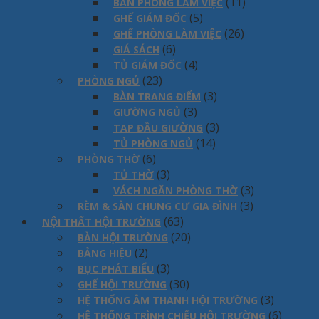
(11)
BÀN PHÒNG LÀM VIỆC
(5)
GHẾ GIÁM ĐỐC
(26)
GHẾ PHÒNG LÀM VIỆC
(6)
GIÁ SÁCH
(4)
TỦ GIÁM ĐỐC
(23)
PHÒNG NGỦ
(3)
BÀN TRANG ĐIỂM
(3)
GIƯỜNG NGỦ
(3)
TAP ĐẦU GIƯỜNG
(14)
TỦ PHÒNG NGỦ
(6)
PHÒNG THỜ
(3)
TỦ THỜ
(3)
VÁCH NGĂN PHÒNG THỜ
(3)
RÈM & SÀN CHUNG CƯ GIA ĐÌNH
(63)
NỘI THẤT HỘI TRƯỜNG
(20)
BÀN HỘI TRƯỜNG
(2)
BẢNG HIỆU
(3)
BỤC PHÁT BIỂU
(30)
GHẾ HỘI TRƯỜNG
(3)
HỆ THỐNG ÂM THANH HỘI TRƯỜNG
(6)
HỆ THỐNG TRÌNH CHIẾU HỘI TRƯỜNG