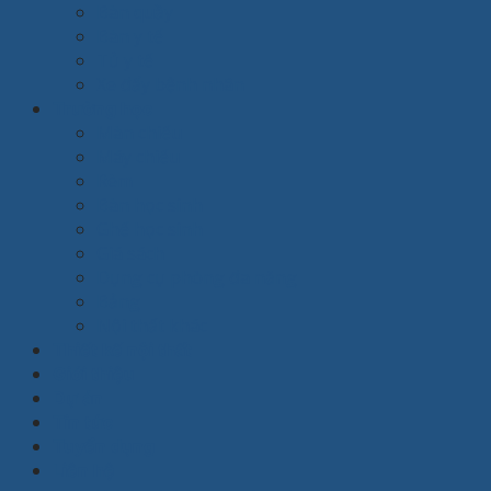
Bàn quầy
Bàn y tế
Tủ y tế
Xe đẩy bệnh nhân
Trường học
Màn chiếu
Máy chiếu
Rèm
Bàn học sinh
Ghế học sinh
Giá sách
Dụng cụ phòng đa năng
Bảng
Nội thất khác
Thiết kế nội thất
Giới thiệu
Dự án
Tin tức
Tuyển dụng
Liên hệ