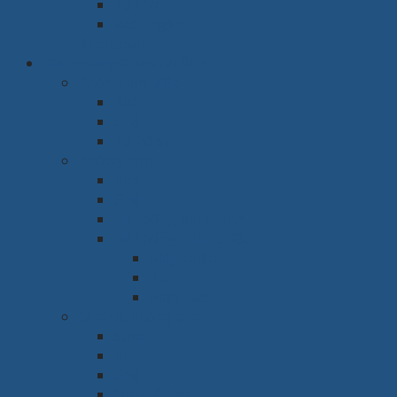
Tủ thờ
Vách ngăn
Rèm & Sàn
Văn phòng & Nhà xưởng
Phòng làm việc
Bàn
Ghế
Tủ hồ sơ
Phòng họp
Bàn
Ghế
Hệ thống âm thanh
Hệ thống trình chiếu
Máy chiếu
Tivi
Màn Led
Sảnh & Phòng chờ
Sofa
Bàn
Ghế
Quầy lễ tân