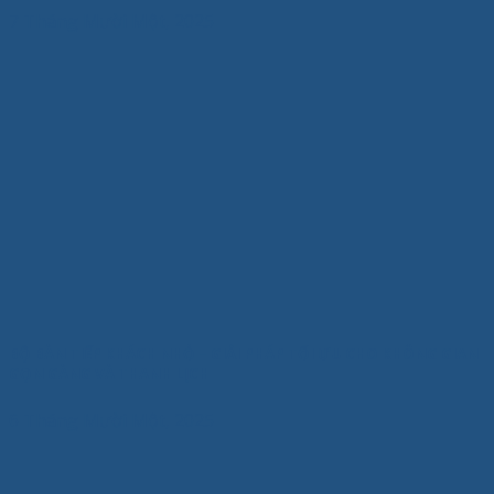
7 Tháng Mười Một, 2025
BỘ BÀN TIẾP KHÁCH NHỎ – GIẢI PHÁP TỐI ƯU CHO KHÔNG GIAN
GỌN GÀNG VÀ THANH LỊCH
6 Tháng Mười Một, 2025