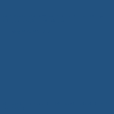
Giải Pháp Vách Ngăn & Bàn Văn Phòng Xuân Hòa – Kiến Tạo
Không Gian Chuyên Nghiệp Đẳng Cấp
10 Tháng Mười Một, 2025
Bàn Họp Văn Phòng Cao Cấp – Kiến Tạo Đẳng Cấp và Tầm Nhìn
Doanh Nghiệp