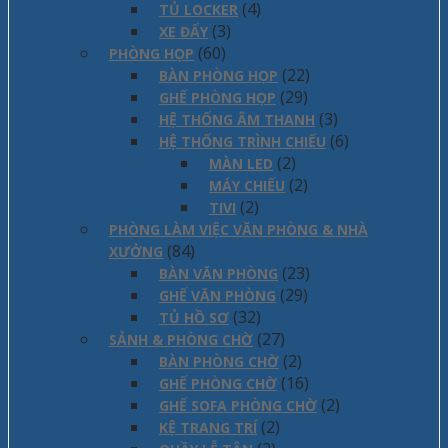
(4)
TỦ LOCKER
(3)
XE ĐẨY
(60)
PHÒNG HỌP
(22)
BÀN PHÒNG HỌP
(29)
GHẾ PHÒNG HỌP
(3)
HỆ THỐNG ÂM THANH
(6)
HỆ THỐNG TRÌNH CHIẾU
(2)
MÀN LED
(2)
MÁY CHIẾU
(2)
TIVI
PHÒNG LÀM VIỆC VĂN PHÒNG & NHÀ
(84)
XƯỞNG
(23)
BÀN VĂN PHÒNG
(29)
GHẾ VĂN PHÒNG
(32)
TỦ HỒ SƠ
(27)
SẢNH & PHÒNG CHỜ
(2)
BÀN PHÒNG CHỜ
(16)
GHẾ PHÒNG CHỜ
(2)
GHẾ SOFA PHÒNG CHỜ
(2)
KỆ TRANG TRÍ