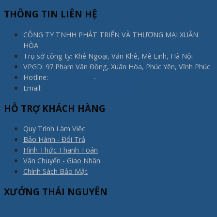
THÔNG TIN LIÊN HỆ
CÔNG TY TNHH PHÁT TRIỂN VÀ THƯƠNG MẠI XUÂN
HÒA
Trụ sở công ty: Khê Ngoại, Văn Khê, Mê Linh, Hà Nội
VPGD: 97 Phạm Văn Đồng, Xuân Hòa, Phúc Yên, Vĩnh Phúc
Hotline:
0975.773.596
-
0983.800.910
Email:
noithatxuanhoa@gmail.com
HỖ TRỢ KHÁCH HÀNG
Quy Trình Làm Việc
Bảo Hành - Đổi Trả
Hình Thức Thanh Toán
Vận Chuyển - Giao Nhận
Chính Sách Bảo Mật
XƯỞNG THÁI NGUYÊN