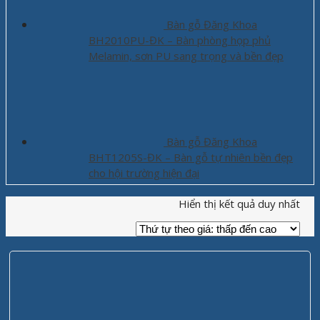
Bàn gỗ Đăng Khoa
BH2010PU-ĐK – Bàn phòng họp phủ
Melamin, sơn PU sang trọng và bền đẹp
Bàn gỗ Đăng Khoa
BHT1205S-ĐK – Bàn gỗ tự nhiên bền đẹp
cho hội trường hiện đại
Hiển thị kết quả duy nhất