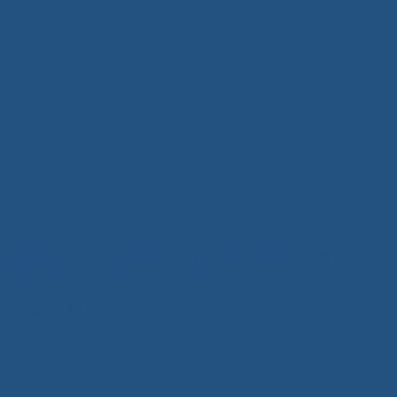
Tủ Quần Áo Gỗ Hiện Đại Xuân Hòa – Giải Pháp Lưu Trữ Thông
Minh, Nâng Tầm Không Gian Sống
5 Tháng Mười Một, 2025