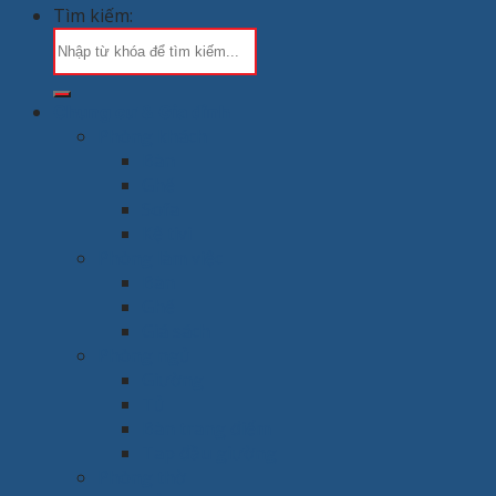
Tìm kiếm:
Chung cư & Gia đình
Phòng khách
Bàn
Ghế
Sofa
Kệ tivi
Phòng làm việc
Bàn
Ghế
Giá sách
Phòng ngủ
Giường
Tủ
Bàn trang điểm
Tap đầu giường
Phòng thờ