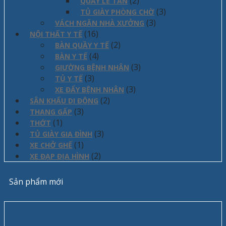
(2)
QUẦY LỄ TÂN
(3)
TỦ GIÀY PHÒNG CHỜ
(3)
VÁCH NGĂN NHÀ XƯỞNG
(16)
NỘI THẤT Y TẾ
(2)
BÀN QUẦY Y TẾ
(4)
BÀN Y TẾ
(3)
GIƯỜNG BỆNH NHÂN
(3)
TỦ Y TẾ
(3)
XE ĐẨY BỆNH NHÂN
(2)
SÂN KHẤU DI ĐỘNG
(3)
THANG GẤP
(1)
THỚT
(3)
TỦ GIÀY GIA ĐÌNH
(1)
XE CHỞ GHẾ
(2)
XE ĐẠP ĐỊA HÌNH
Sản phẩm mới