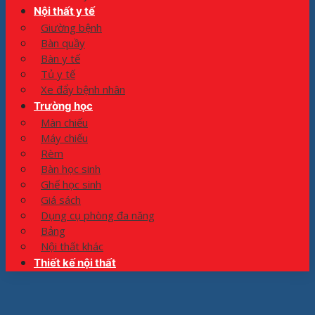
Nội thất y tế
Giường bệnh
Bàn quầy
Bàn y tế
Tủ y tế
Xe đẩy bệnh nhân
Trường học
Màn chiếu
Máy chiếu
Rèm
Bàn học sinh
Ghế học sinh
Giá sách
Dụng cụ phòng đa năng
Bảng
Nội thất khác
Thiết kế nội thất