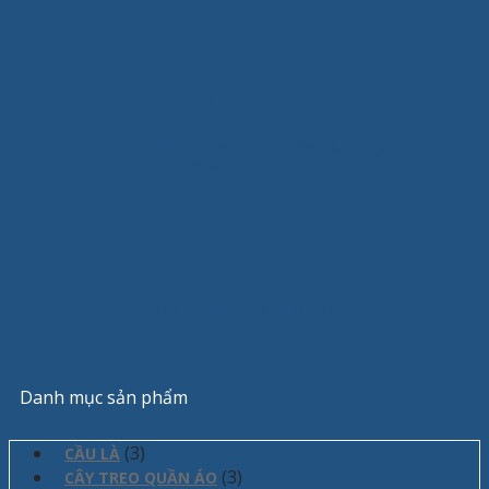
#BànHọpOval
Trang chủ
/
Sản phẩm
/
Sản phẩm được gắn thẻ
“#BànHọpOval”
Phân loại sản phẩm
Danh mục sản phẩm
(3)
CẦU LÀ
(3)
CÂY TREO QUẦN ÁO