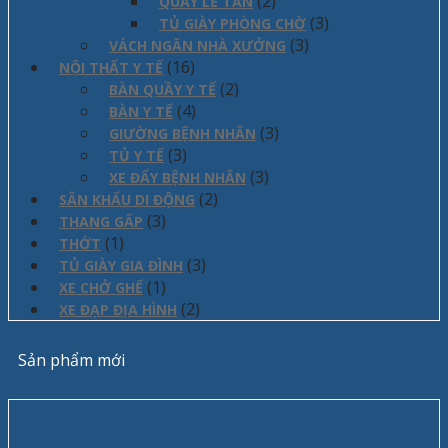
(2)
QUẦY LỄ TÂN
(3)
TỦ GIÀY PHÒNG CHỜ
(3)
VÁCH NGĂN NHÀ XƯỞNG
(16)
NỘI THẤT Y TẾ
(2)
BÀN QUẦY Y TẾ
(4)
BÀN Y TẾ
(3)
GIƯỜNG BỆNH NHÂN
(3)
TỦ Y TẾ
(3)
XE ĐẨY BỆNH NHÂN
(2)
SÂN KHẤU DI ĐỘNG
(3)
THANG GẤP
(1)
THỚT
(3)
TỦ GIÀY GIA ĐÌNH
(1)
XE CHỞ GHẾ
(2)
XE ĐẠP ĐỊA HÌNH
Sản phẩm mới