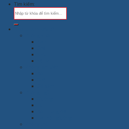
Tìm kiếm:
Chung cư & Gia đình
Phòng khách
Bàn
Ghế
Sofa
Kệ tivi
Phòng làm việc
Bàn
Ghế
Giá sách
Phòng ngủ
Giường
Tủ
Bàn trang điểm
Tap đầu giường
Phòng thờ