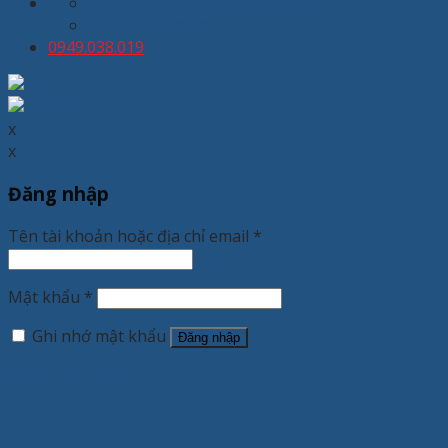
kinhdoanh@thuongmaixuanhoa.com
8:00 - 19:00 T2 - T7
0949.038.019
x
x
Đăng nhập
Tên tài khoản hoặc địa chỉ email
*
Mật khẩu
*
Ghi nhớ mật khẩu
Đăng nhập
Quên mật khẩu?