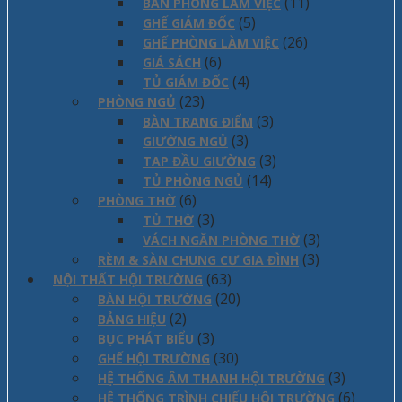
(11)
BÀN PHÒNG LÀM VIỆC
(5)
GHẾ GIÁM ĐỐC
(26)
GHẾ PHÒNG LÀM VIỆC
(6)
GIÁ SÁCH
(4)
TỦ GIÁM ĐỐC
(23)
PHÒNG NGỦ
(3)
BÀN TRANG ĐIỂM
(3)
GIƯỜNG NGỦ
(3)
TAP ĐẦU GIƯỜNG
(14)
TỦ PHÒNG NGỦ
(6)
PHÒNG THỜ
(3)
TỦ THỜ
(3)
VÁCH NGĂN PHÒNG THỜ
(3)
RÈM & SÀN CHUNG CƯ GIA ĐÌNH
(63)
NỘI THẤT HỘI TRƯỜNG
(20)
BÀN HỘI TRƯỜNG
(2)
BẢNG HIỆU
(3)
BỤC PHÁT BIỂU
(30)
GHẾ HỘI TRƯỜNG
(3)
HỆ THỐNG ÂM THANH HỘI TRƯỜNG
(6)
HỆ THỐNG TRÌNH CHIẾU HỘI TRƯỜNG