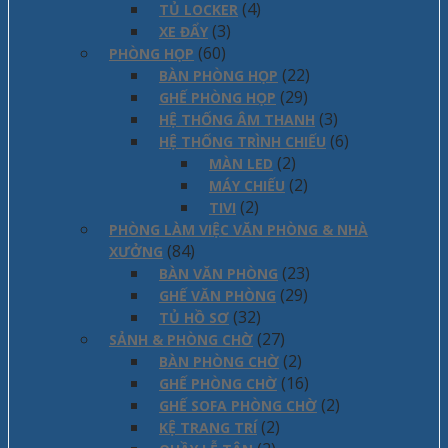
(4)
TỦ LOCKER
(3)
XE ĐẨY
(60)
PHÒNG HỌP
(22)
BÀN PHÒNG HỌP
(29)
GHẾ PHÒNG HỌP
(3)
HỆ THỐNG ÂM THANH
(6)
HỆ THỐNG TRÌNH CHIẾU
(2)
MÀN LED
(2)
MÁY CHIẾU
(2)
TIVI
PHÒNG LÀM VIỆC VĂN PHÒNG & NHÀ
(84)
XƯỞNG
(23)
BÀN VĂN PHÒNG
(29)
GHẾ VĂN PHÒNG
(32)
TỦ HỒ SƠ
(27)
SẢNH & PHÒNG CHỜ
(2)
BÀN PHÒNG CHỜ
(16)
GHẾ PHÒNG CHỜ
(2)
GHẾ SOFA PHÒNG CHỜ
(2)
KỆ TRANG TRÍ