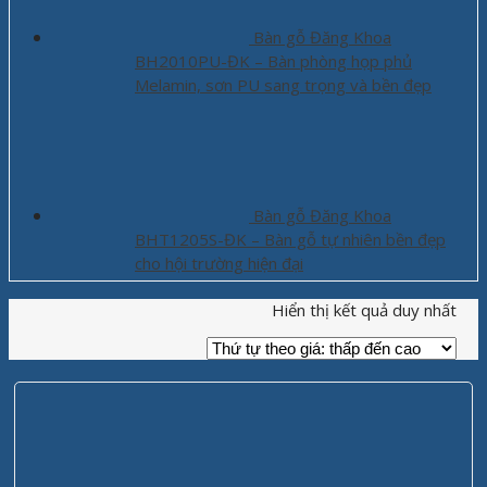
Bàn gỗ Đăng Khoa
BH2010PU-ĐK – Bàn phòng họp phủ
Melamin, sơn PU sang trọng và bền đẹp
Bàn gỗ Đăng Khoa
BHT1205S-ĐK – Bàn gỗ tự nhiên bền đẹp
cho hội trường hiện đại
Hiển thị kết quả duy nhất