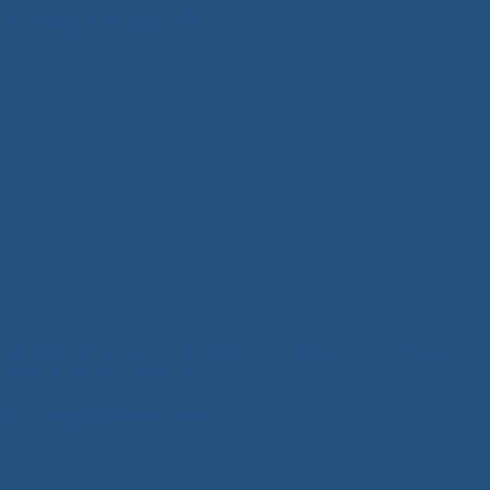
7 Tháng Mười Một, 2025
BỘ BÀN TIẾP KHÁCH NHỎ – GIẢI PHÁP TỐI ƯU CHO KHÔNG GIAN
GỌN GÀNG VÀ THANH LỊCH
6 Tháng Mười Một, 2025