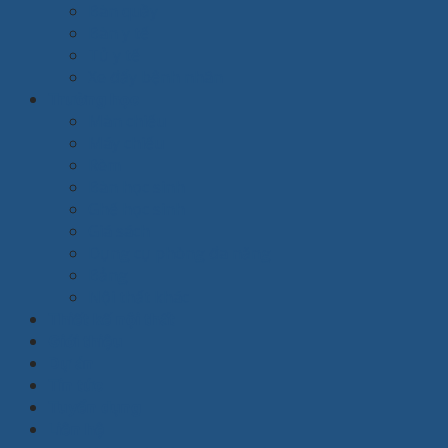
Bàn quầy
Bàn y tế
Tủ y tế
Xe đẩy bệnh nhân
Trường học
Màn chiếu
Máy chiếu
Rèm
Bàn học sinh
Ghế học sinh
Giá sách
Dụng cụ phòng đa năng
Bảng
Nội thất khác
Thiết kế nội thất
Giới thiệu
Dự án
Tin tức
Tuyển dụng
Liên hệ