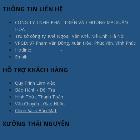
THÔNG TIN LIÊN HỆ
CÔNG TY TNHH PHÁT TRIỂN VÀ THƯƠNG MẠI XUÂN
HÒA
Trụ sở công ty: Khê Ngoại, Văn Khê, Mê Linh, Hà Nội
VPGD: 97 Phạm Văn Đồng, Xuân Hòa, Phúc Yên, Vĩnh Phúc
Hotline:
0975.773.596
-
0983.800.910
Email:
noithatxuanhoa@gmail.com
HỖ TRỢ KHÁCH HÀNG
Quy Trình Làm Việc
Bảo Hành - Đổi Trả
Hình Thức Thanh Toán
Vận Chuyển - Giao Nhận
Chính Sách Bảo Mật
XƯỞNG THÁI NGUYÊN