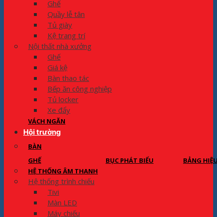
Ghế
Quầy lễ tân
Tủ giày
Kệ trang trí
Nội thất nhà xưởng
Ghế
Giá kệ
Bàn thao tác
Bếp ăn công nghiệp
Tủ locker
Xe đẩy
VÁCH NGĂN
Hội trường
BÀN
GHẾ
BỤC PHÁT BIỂU
BẢNG HIỆ
HỆ THỐNG ÂM THANH
Hệ thống trình chiếu
Tivi
Màn LED
Máy chiếu