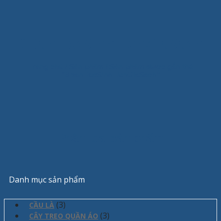
#BanHocSinhLienGiaSach
Trang chủ
/
Sản phẩm
/
Sản phẩm được gắn thẻ
“#BanHocSinhLienGiaSach”
Phân loại sản phẩm
Danh mục sản phẩm
(3)
CẦU LÀ
(3)
CÂY TREO QUẦN ÁO