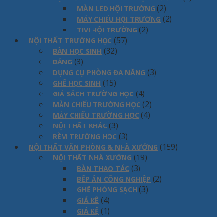
(2)
MÀN LED HỘI TRƯỜNG
(2)
MÁY CHIẾU HỘI TRƯỜNG
(2)
TIVI HỘI TRƯỜNG
(57)
NỘI THẤT TRƯỜNG HỌC
(32)
BÀN HỌC SINH
(3)
BẢNG
(3)
DỤNG CỤ PHÒNG ĐA NĂNG
(15)
GHẾ HỌC SINH
(4)
GIÁ SÁCH TRƯỜNG HỌC
(2)
MÀN CHIẾU TRƯỜNG HỌC
(4)
MÁY CHIẾU TRƯỜNG HỌC
(3)
NỘI THẤT KHÁC
(3)
RÈM TRƯỜNG HỌC
(159)
NỘI THẤT VĂN PHÒNG & NHÀ XƯỞNG
(19)
NỘI THẤT NHÀ XƯỞNG
(3)
BÀN THAO TÁC
(2)
BẾP ĂN CÔNG NGHIỆP
(3)
GHẾ PHÒNG SẠCH
(4)
GIÁ KÊ
(1)
GIÁ KỆ