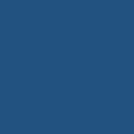
Giải Pháp Vách Ngăn & Bàn Văn Phòng Xuân Hòa – Kiến Tạo
Không Gian Chuyên Nghiệp Đẳng Cấp
10 Tháng Mười Một, 2025
Bàn Họp Văn Phòng Cao Cấp – Kiến Tạo Đẳng Cấp và Tầm Nhìn
Doanh Nghiệp