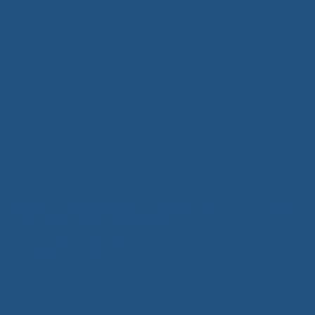
Tủ Quần Áo Gỗ Hiện Đại Xuân Hòa – Giải Pháp Lưu Trữ Thông
Minh, Nâng Tầm Không Gian Sống
5 Tháng Mười Một, 2025