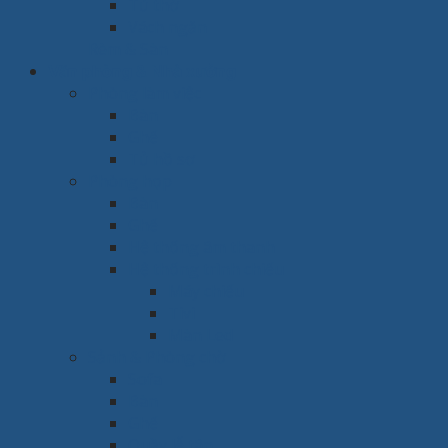
Tủ thờ
Vách ngăn
Rèm & Sàn
Văn phòng & Nhà xưởng
Phòng làm việc
Bàn
Ghế
Tủ hồ sơ
Phòng họp
Bàn
Ghế
Hệ thống âm thanh
Hệ thống trình chiếu
Máy chiếu
Tivi
Màn Led
Sảnh & Phòng chờ
Sofa
Bàn
Ghế
Quầy lễ tân