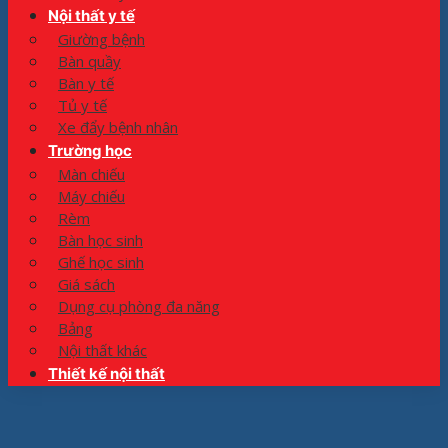
Nội thất y tế
Giường bệnh
Bàn quầy
Bàn y tế
Tủ y tế
Xe đẩy bệnh nhân
Trường học
Màn chiếu
Máy chiếu
Rèm
Bàn học sinh
Ghế học sinh
Giá sách
Dụng cụ phòng đa năng
Bảng
Nội thất khác
Thiết kế nội thất