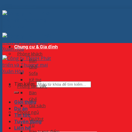
Skip to content
Chung cư & Gia đình
Phòng khách
Bàn
Ghế
Sofa
Kệ tivi
Tìm kiếm:
Phòng làm việc
Bàn
Ghế
Giới thiệu
Giá sách
Dự án
Phòng ngủ
Tin tức
Giường
Tuyển dụng
Tủ
Liên hệ
Bàn trang điểm