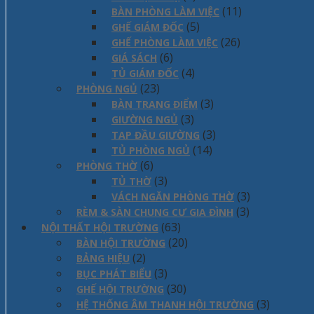
(11)
BÀN PHÒNG LÀM VIỆC
(5)
GHẾ GIÁM ĐỐC
(26)
GHẾ PHÒNG LÀM VIỆC
(6)
GIÁ SÁCH
(4)
TỦ GIÁM ĐỐC
(23)
PHÒNG NGỦ
(3)
BÀN TRANG ĐIỂM
(3)
GIƯỜNG NGỦ
(3)
TAP ĐẦU GIƯỜNG
(14)
TỦ PHÒNG NGỦ
(6)
PHÒNG THỜ
(3)
TỦ THỜ
(3)
VÁCH NGĂN PHÒNG THỜ
(3)
RÈM & SÀN CHUNG CƯ GIA ĐÌNH
(63)
NỘI THẤT HỘI TRƯỜNG
(20)
BÀN HỘI TRƯỜNG
(2)
BẢNG HIỆU
(3)
BỤC PHÁT BIỂU
(30)
GHẾ HỘI TRƯỜNG
(3)
HỆ THỐNG ÂM THANH HỘI TRƯỜNG