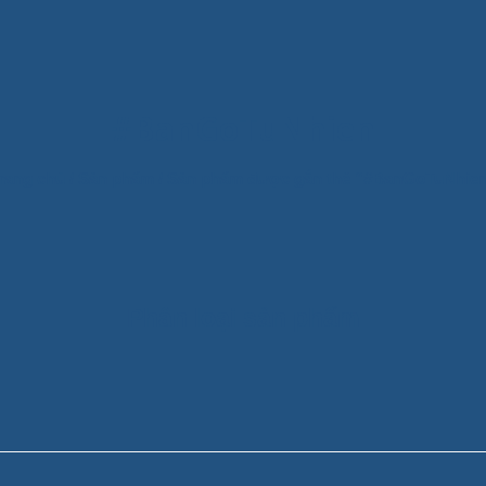
#BanGoTuNhien
rang chủ
/
Sản phẩm
/
Sản phẩm được gắn thẻ “#BanGoTuNhie
Phân loại sản phẩm