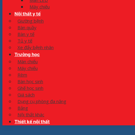
Màn LED
Máy chiếu
Nội thất y tế
Giường bệnh
Bàn quầy
Bàn y tế
Tủ y tế
Xe đẩy bệnh nhân
Trường học
Màn chiếu
Máy chiếu
Rèm
Bàn học sinh
Ghế học sinh
Giá sách
Dụng cụ phòng đa năng
Bảng
Nội thất khác
Thiết kế nội thất