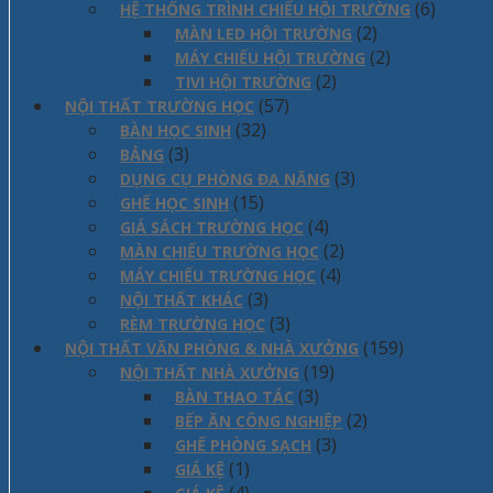
(6)
HỆ THỐNG TRÌNH CHIẾU HỘI TRƯỜNG
(2)
MÀN LED HỘI TRƯỜNG
(2)
MÁY CHIẾU HỘI TRƯỜNG
(2)
TIVI HỘI TRƯỜNG
(57)
NỘI THẤT TRƯỜNG HỌC
(32)
BÀN HỌC SINH
(3)
BẢNG
(3)
DỤNG CỤ PHÒNG ĐA NĂNG
(15)
GHẾ HỌC SINH
(4)
GIÁ SÁCH TRƯỜNG HỌC
(2)
MÀN CHIẾU TRƯỜNG HỌC
(4)
MÁY CHIẾU TRƯỜNG HỌC
(3)
NỘI THẤT KHÁC
(3)
RÈM TRƯỜNG HỌC
(159)
NỘI THẤT VĂN PHÒNG & NHÀ XƯỞNG
(19)
NỘI THẤT NHÀ XƯỞNG
(3)
BÀN THAO TÁC
(2)
BẾP ĂN CÔNG NGHIỆP
(3)
GHẾ PHÒNG SẠCH
(1)
GIÁ KỆ