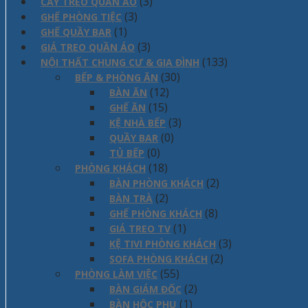
(3)
CÂY TREO QUẦN ÁO
(3)
GHẾ PHÒNG TIỆC
(1)
GHẾ QUẦY BAR
(3)
GIÁ TREO QUẦN ÁO
(133)
NỘI THẤT CHUNG CƯ & GIA ĐÌNH
(30)
BẾP & PHÒNG ĂN
(12)
BÀN ĂN
(15)
GHẾ ĂN
(3)
KỆ NHÀ BẾP
(0)
QUẦY BAR
(0)
TỦ BẾP
(18)
PHÒNG KHÁCH
(2)
BÀN PHÒNG KHÁCH
(2)
BÀN TRÀ
(8)
GHẾ PHÒNG KHÁCH
(1)
GIÁ TREO TV
(3)
KỆ TIVI PHÒNG KHÁCH
(2)
SOFA PHÒNG KHÁCH
(55)
PHÒNG LÀM VIỆC
(2)
BÀN GIÁM ĐỐC
(1)
BÀN HỘC PHỤ