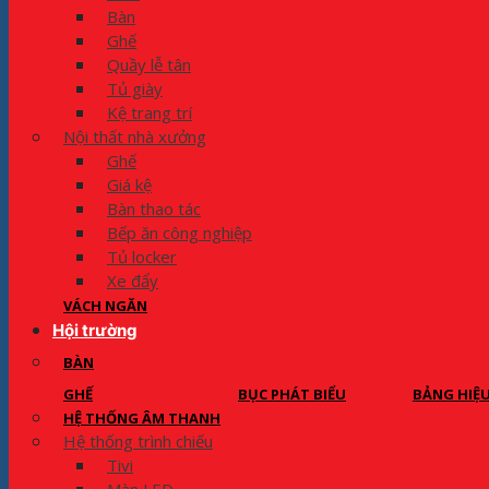
Bàn
Ghế
Quầy lễ tân
Tủ giày
Kệ trang trí
Nội thất nhà xưởng
Ghế
Giá kệ
Bàn thao tác
Bếp ăn công nghiệp
Tủ locker
Xe đẩy
VÁCH NGĂN
Hội trường
BÀN
GHẾ
BỤC PHÁT BIỂU
BẢNG HIỆ
HỆ THỐNG ÂM THANH
Hệ thống trình chiếu
Tivi