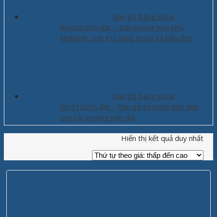
Bàn gỗ Đăng Khoa
BH2010PU-ĐK – Bàn phòng họp phủ
Melamin, sơn PU sang trọng và bền đẹp
Bàn gỗ Đăng Khoa
BHT1205S-ĐK – Bàn gỗ tự nhiên bền đẹp
cho hội trường hiện đại
Hiển thị kết quả duy nhất