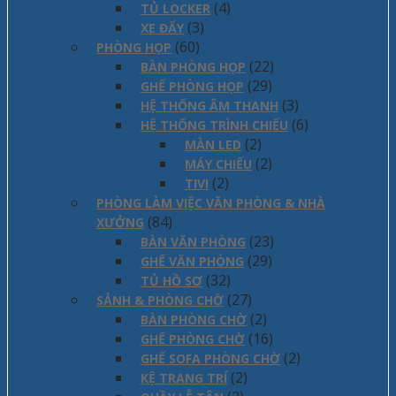
(4)
TỦ LOCKER
(3)
XE ĐẨY
(60)
PHÒNG HỌP
(22)
BÀN PHÒNG HỌP
(29)
GHẾ PHÒNG HỌP
(3)
HỆ THỐNG ÂM THANH
(6)
HỆ THỐNG TRÌNH CHIẾU
(2)
MÀN LED
(2)
MÁY CHIẾU
(2)
TIVI
PHÒNG LÀM VIỆC VĂN PHÒNG & NHÀ
(84)
XƯỞNG
(23)
BÀN VĂN PHÒNG
(29)
GHẾ VĂN PHÒNG
(32)
TỦ HỒ SƠ
(27)
SẢNH & PHÒNG CHỜ
(2)
BÀN PHÒNG CHỜ
(16)
GHẾ PHÒNG CHỜ
(2)
GHẾ SOFA PHÒNG CHỜ
(2)
KỆ TRANG TRÍ