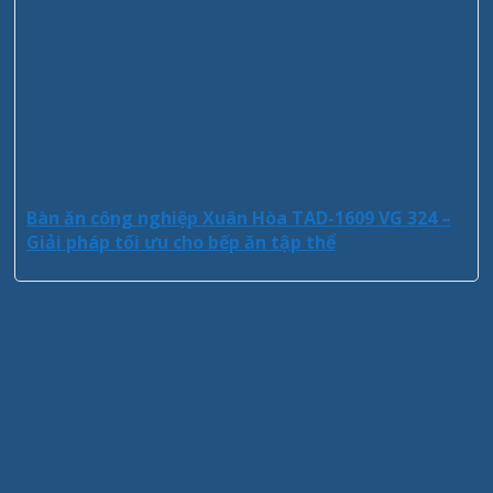
Bàn ăn công nghiệp Xuân Hòa TAD-1609 VG 324 –
Giải pháp tối ưu cho bếp ăn tập thể