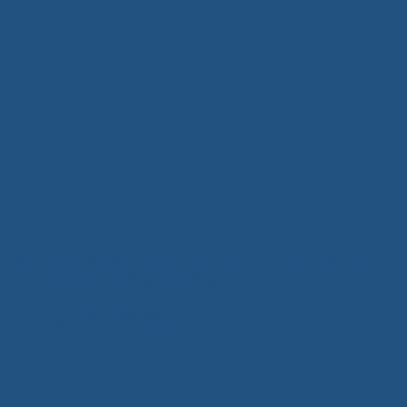
Tủ Quần Áo Gỗ Hiện Đại Xuân Hòa – Giải Pháp Lưu Trữ Thông
Minh, Nâng Tầm Không Gian Sống
5 Tháng Mười Một, 2025