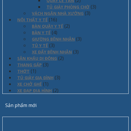
(2)
QUẦY LỄ TÂN
(3)
TỦ GIÀY PHÒNG CHỜ
(3)
VÁCH NGĂN NHÀ XƯỞNG
(16)
NỘI THẤT Y TẾ
(2)
BÀN QUẦY Y TẾ
(4)
BÀN Y TẾ
(3)
GIƯỜNG BỆNH NHÂN
(3)
TỦ Y TẾ
(3)
XE ĐẨY BỆNH NHÂN
(2)
SÂN KHẤU DI ĐỘNG
(3)
THANG GẤP
(1)
THỚT
(3)
TỦ GIÀY GIA ĐÌNH
(1)
XE CHỞ GHẾ
(2)
XE ĐẠP ĐỊA HÌNH
Sản phẩm mới