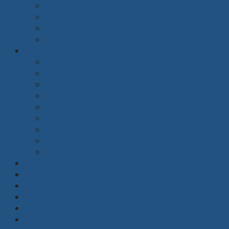
Bàn quầy
Bàn y tế
Tủ y tế
Xe đẩy bệnh nhân
Trường học
Màn chiếu
Máy chiếu
Rèm
Bàn học sinh
Ghế học sinh
Giá sách
Dụng cụ phòng đa năng
Bảng
Nội thất khác
Thiết kế nội thất
Giới thiệu
Dự án
Tin tức
Tuyển dụng
Liên hệ