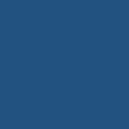
Giải Pháp Vách Ngăn & Bàn Văn Phòng Xuân Hòa – Kiến Tạo
Không Gian Chuyên Nghiệp Đẳng Cấp
10 Tháng Mười Một, 2025
Bàn Họp Văn Phòng Cao Cấp – Kiến Tạo Đẳng Cấp và Tầm Nhìn
Doanh Nghiệp