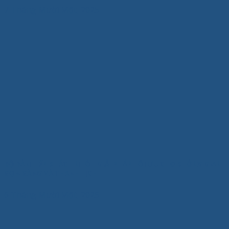
7 Tháng Mười Một, 2025
BỘ BÀN TIẾP KHÁCH NHỎ – GIẢI PHÁP TỐI ƯU CHO KHÔNG GIAN
GỌN GÀNG VÀ THANH LỊCH
6 Tháng Mười Một, 2025