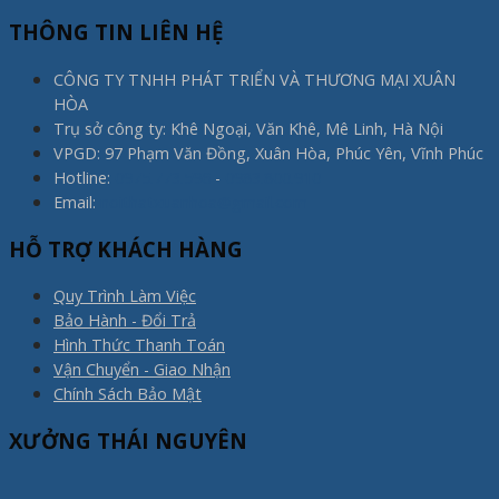
THÔNG TIN LIÊN HỆ
CÔNG TY TNHH PHÁT TRIỂN VÀ THƯƠNG MẠI XUÂN
HÒA
Trụ sở công ty: Khê Ngoại, Văn Khê, Mê Linh, Hà Nội
VPGD: 97 Phạm Văn Đồng, Xuân Hòa, Phúc Yên, Vĩnh Phúc
Hotline:
0975.773.596
-
0983.800.910
Email:
noithatxuanhoa@gmail.com
HỖ TRỢ KHÁCH HÀNG
Quy Trình Làm Việc
Bảo Hành - Đổi Trả
Hình Thức Thanh Toán
Vận Chuyển - Giao Nhận
Chính Sách Bảo Mật
XƯỞNG THÁI NGUYÊN