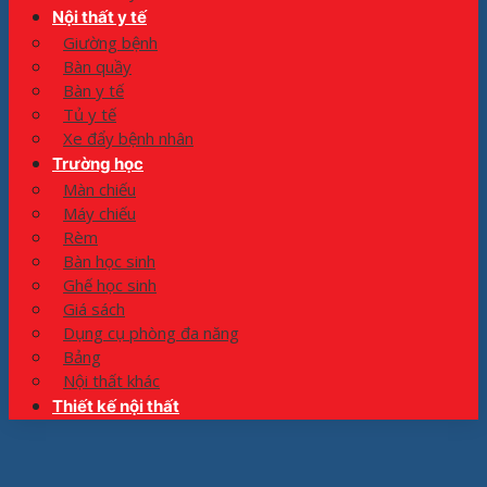
Nội thất y tế
Giường bệnh
Bàn quầy
Bàn y tế
Tủ y tế
Xe đẩy bệnh nhân
Trường học
Màn chiếu
Máy chiếu
Rèm
Bàn học sinh
Ghế học sinh
Giá sách
Dụng cụ phòng đa năng
Bảng
Nội thất khác
Thiết kế nội thất