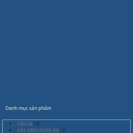
#BànĂnTậpThể
Trang chủ
/
Sản phẩm
/
Sản phẩm được gắn thẻ
“#BànĂnTậpThể”
Phân loại sản phẩm
Danh mục sản phẩm
(3)
CẦU LÀ
(3)
CÂY TREO QUẦN ÁO