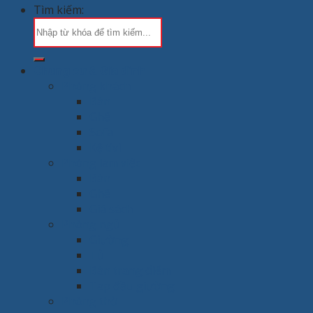
Tìm kiếm:
Chung cư & Gia đình
Phòng khách
Bàn
Ghế
Sofa
Kệ tivi
Phòng làm việc
Bàn
Ghế
Giá sách
Phòng ngủ
Giường
Tủ
Bàn trang điểm
Tap đầu giường
Phòng thờ