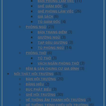
(11)
BÀN PHÒNG LÀM VIỆC
(5)
GHẾ GIÁM ĐỐC
(26)
GHẾ PHÒNG LÀM VIỆC
(6)
GIÁ SÁCH
(4)
TỦ GIÁM ĐỐC
(23)
PHÒNG NGỦ
(3)
BÀN TRANG ĐIỂM
(3)
GIƯỜNG NGỦ
(3)
TAP ĐẦU GIƯỜNG
(14)
TỦ PHÒNG NGỦ
(6)
PHÒNG THỜ
(3)
TỦ THỜ
(3)
VÁCH NGĂN PHÒNG THỜ
(3)
RÈM & SÀN CHUNG CƯ GIA ĐÌNH
(63)
NỘI THẤT HỘI TRƯỜNG
(20)
BÀN HỘI TRƯỜNG
(2)
BẢNG HIỆU
(3)
BỤC PHÁT BIỂU
(30)
GHẾ HỘI TRƯỜNG
(3)
HỆ THỐNG ÂM THANH HỘI TRƯỜNG
(6)
HỆ THỐNG TRÌNH CHIẾU HỘI TRƯỜNG