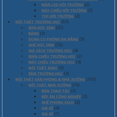
(2)
MÀN LED HỘI TRƯỜNG
(2)
MÁY CHIẾU HỘI TRƯỜNG
(2)
TIVI HỘI TRƯỜNG
(57)
NỘI THẤT TRƯỜNG HỌC
(32)
BÀN HỌC SINH
(3)
BẢNG
(3)
DỤNG CỤ PHÒNG ĐA NĂNG
(15)
GHẾ HỌC SINH
(4)
GIÁ SÁCH TRƯỜNG HỌC
(2)
MÀN CHIẾU TRƯỜNG HỌC
(4)
MÁY CHIẾU TRƯỜNG HỌC
(3)
NỘI THẤT KHÁC
(3)
RÈM TRƯỜNG HỌC
(159)
NỘI THẤT VĂN PHÒNG & NHÀ XƯỞNG
(19)
NỘI THẤT NHÀ XƯỞNG
(3)
BÀN THAO TÁC
(2)
BẾP ĂN CÔNG NGHIỆP
(3)
GHẾ PHÒNG SẠCH
(4)
GIÁ KÊ
(1)
GIÁ KỆ