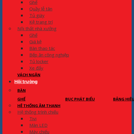
Ghế
Quầy lễ tân
Tủ giày
Kệ trang trí
Nội thất nhà xưởng
Ghế
Giá kệ
Bàn thao tác
Bếp ăn công nghiệp
Tủ locker
Xe đẩy
VÁCH NGĂN
Hội trường
BÀN
GHẾ
BỤC PHÁT BIỂU
BẢNG HIỆ
HỆ THỐNG ÂM THANH
Hệ thống trình chiếu
Tivi
Màn LED
Máy chiếu