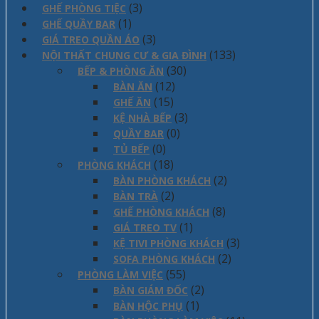
(3)
GHẾ PHÒNG TIỆC
(1)
GHẾ QUẦY BAR
(3)
GIÁ TREO QUẦN ÁO
(133)
NỘI THẤT CHUNG CƯ & GIA ĐÌNH
(30)
BẾP & PHÒNG ĂN
(12)
BÀN ĂN
(15)
GHẾ ĂN
(3)
KỆ NHÀ BẾP
(0)
QUẦY BAR
(0)
TỦ BẾP
(18)
PHÒNG KHÁCH
(2)
BÀN PHÒNG KHÁCH
(2)
BÀN TRÀ
(8)
GHẾ PHÒNG KHÁCH
(1)
GIÁ TREO TV
(3)
KỆ TIVI PHÒNG KHÁCH
(2)
SOFA PHÒNG KHÁCH
(55)
PHÒNG LÀM VIỆC
(2)
BÀN GIÁM ĐỐC
(1)
BÀN HỘC PHỤ