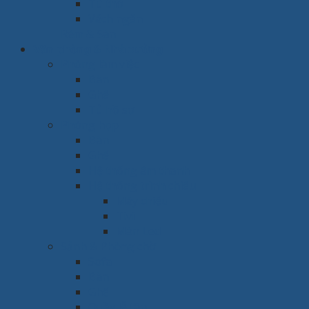
Tủ thờ
Vách ngăn
Rèm & Sàn
Văn phòng & Nhà xưởng
Phòng làm việc
Bàn
Ghế
Tủ hồ sơ
Phòng họp
Bàn
Ghế
Hệ thống âm thanh
Hệ thống trình chiếu
Máy chiếu
Tivi
Màn Led
Sảnh & Phòng chờ
Sofa
Bàn
Ghế
Quầy lễ tân