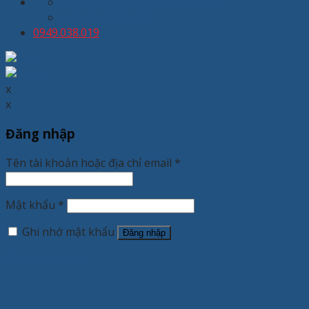
kinhdoanh@thuongmaixuanhoa.com
8:00 - 19:00 T2 - T7
0949.038.019
x
x
Đăng nhập
Tên tài khoản hoặc địa chỉ email
*
Mật khẩu
*
Ghi nhớ mật khẩu
Đăng nhập
Quên mật khẩu?