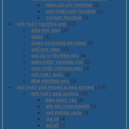
(2)
MÀN LED HỘI TRƯỜNG
(2)
MÁY CHIẾU HỘI TRƯỜNG
(2)
TIVI HỘI TRƯỜNG
(57)
NỘI THẤT TRƯỜNG HỌC
(32)
BÀN HỌC SINH
(3)
BẢNG
(3)
DỤNG CỤ PHÒNG ĐA NĂNG
(15)
GHẾ HỌC SINH
(4)
GIÁ SÁCH TRƯỜNG HỌC
(2)
MÀN CHIẾU TRƯỜNG HỌC
(4)
MÁY CHIẾU TRƯỜNG HỌC
(3)
NỘI THẤT KHÁC
(3)
RÈM TRƯỜNG HỌC
(159)
NỘI THẤT VĂN PHÒNG & NHÀ XƯỞNG
(19)
NỘI THẤT NHÀ XƯỞNG
(3)
BÀN THAO TÁC
(2)
BẾP ĂN CÔNG NGHIỆP
(3)
GHẾ PHÒNG SẠCH
(4)
GIÁ KÊ
(1)
GIÁ KỆ