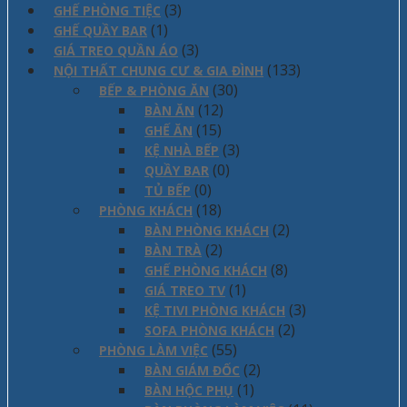
(3)
GHẾ PHÒNG TIỆC
(1)
GHẾ QUẦY BAR
(3)
GIÁ TREO QUẦN ÁO
(133)
NỘI THẤT CHUNG CƯ & GIA ĐÌNH
(30)
BẾP & PHÒNG ĂN
(12)
BÀN ĂN
(15)
GHẾ ĂN
(3)
KỆ NHÀ BẾP
(0)
QUẦY BAR
(0)
TỦ BẾP
(18)
PHÒNG KHÁCH
(2)
BÀN PHÒNG KHÁCH
(2)
BÀN TRÀ
(8)
GHẾ PHÒNG KHÁCH
(1)
GIÁ TREO TV
(3)
KỆ TIVI PHÒNG KHÁCH
(2)
SOFA PHÒNG KHÁCH
(55)
PHÒNG LÀM VIỆC
(2)
BÀN GIÁM ĐỐC
(1)
BÀN HỘC PHỤ