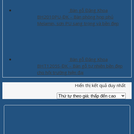
Bàn gỗ Đăng Khoa
BH2010PU-ĐK – Bàn phòng họp phủ
Melamin, sơn PU sang trọng và bền đẹp
Bàn gỗ Đăng Khoa
BHT1205S-ĐK – Bàn gỗ tự nhiên bền đẹp
cho hội trường hiện đại
Hiển thị kết quả duy nhất