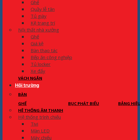
Ghế
Quầy lễ tân
Tủ giày
Kệ trang trí
Nội thất nhà xưởng
Ghế
Giá kệ
Bàn thao tác
Bếp ăn công nghiệp
Tủ locker
Xe đẩy
VÁCH NGĂN
Hội trường
BÀN
GHẾ
BỤC PHÁT BIỂU
BẢNG HIỆ
HỆ THỐNG ÂM THANH
Hệ thống trình chiếu
Tivi
Màn LED
Máy chiếu