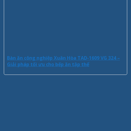
Bàn ăn công nghiệp Xuân Hòa TAD-1609 VG 324 –
Giải pháp tối ưu cho bếp ăn tập thể