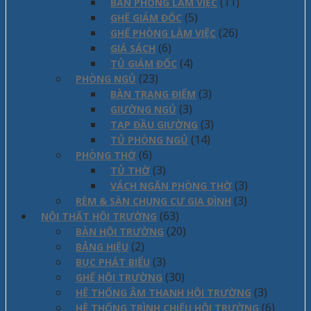
(11)
BÀN PHÒNG LÀM VIỆC
(5)
GHẾ GIÁM ĐỐC
(26)
GHẾ PHÒNG LÀM VIỆC
(6)
GIÁ SÁCH
(4)
TỦ GIÁM ĐỐC
(23)
PHÒNG NGỦ
(3)
BÀN TRANG ĐIỂM
(3)
GIƯỜNG NGỦ
(3)
TAP ĐẦU GIƯỜNG
(14)
TỦ PHÒNG NGỦ
(6)
PHÒNG THỜ
(3)
TỦ THỜ
(3)
VÁCH NGĂN PHÒNG THỜ
(3)
RÈM & SÀN CHUNG CƯ GIA ĐÌNH
(63)
NỘI THẤT HỘI TRƯỜNG
(20)
BÀN HỘI TRƯỜNG
(2)
BẢNG HIỆU
(3)
BỤC PHÁT BIỂU
(30)
GHẾ HỘI TRƯỜNG
(3)
HỆ THỐNG ÂM THANH HỘI TRƯỜNG
(6)
HỆ THỐNG TRÌNH CHIẾU HỘI TRƯỜNG