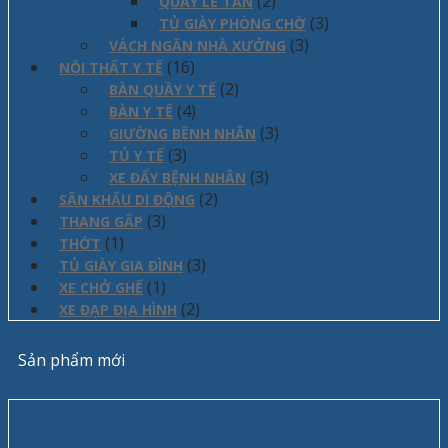
(2)
QUẦY LỄ TÂN
(3)
TỦ GIÀY PHÒNG CHỜ
(3)
VÁCH NGĂN NHÀ XƯỞNG
(16)
NỘI THẤT Y TẾ
(2)
BÀN QUẦY Y TẾ
(4)
BÀN Y TẾ
(3)
GIƯỜNG BỆNH NHÂN
(3)
TỦ Y TẾ
(3)
XE ĐẨY BỆNH NHÂN
(2)
SÂN KHẤU DI ĐỘNG
(3)
THANG GẤP
(1)
THỚT
(3)
TỦ GIÀY GIA ĐÌNH
(1)
XE CHỞ GHẾ
(2)
XE ĐẠP ĐỊA HÌNH
Sản phẩm mới