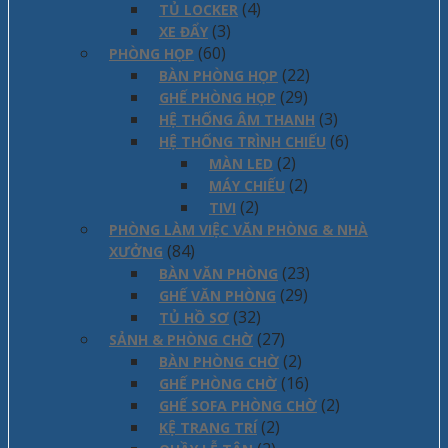
(4)
TỦ LOCKER
(3)
XE ĐẨY
(60)
PHÒNG HỌP
(22)
BÀN PHÒNG HỌP
(29)
GHẾ PHÒNG HỌP
(3)
HỆ THỐNG ÂM THANH
(6)
HỆ THỐNG TRÌNH CHIẾU
(2)
MÀN LED
(2)
MÁY CHIẾU
(2)
TIVI
PHÒNG LÀM VIỆC VĂN PHÒNG & NHÀ
(84)
XƯỞNG
(23)
BÀN VĂN PHÒNG
(29)
GHẾ VĂN PHÒNG
(32)
TỦ HỒ SƠ
(27)
SẢNH & PHÒNG CHỜ
(2)
BÀN PHÒNG CHỜ
(16)
GHẾ PHÒNG CHỜ
(2)
GHẾ SOFA PHÒNG CHỜ
(2)
KỆ TRANG TRÍ