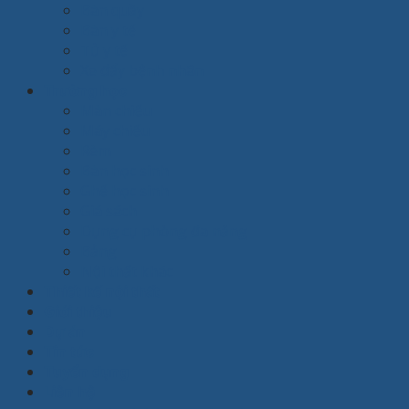
Bàn quầy
Bàn y tế
Tủ y tế
Xe đẩy bệnh nhân
Trường học
Màn chiếu
Máy chiếu
Rèm
Bàn học sinh
Ghế học sinh
Giá sách
Dụng cụ phòng đa năng
Bảng
Nội thất khác
Thiết kế nội thất
Giới thiệu
Dự án
Tin tức
Tuyển dụng
Liên hệ