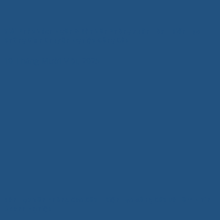
Giải Pháp Vách Ngăn & Bàn Văn Phòng Xuân Hòa – Kiến Tạo
Không Gian Chuyên Nghiệp Đẳng Cấp
10 Tháng Mười Một, 2025
Bàn Họp Văn Phòng Cao Cấp – Kiến Tạo Đẳng Cấp và Tầm Nhìn
Doanh Nghiệp