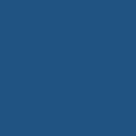
Tủ Quần Áo Gỗ Hiện Đại Xuân Hòa – Giải Pháp Lưu Trữ Thông
Minh, Nâng Tầm Không Gian Sống
5 Tháng Mười Một, 2025