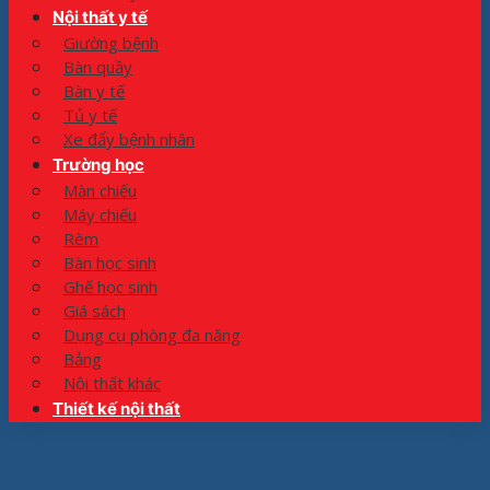
Nội thất y tế
Giường bệnh
Bàn quầy
Bàn y tế
Tủ y tế
Xe đẩy bệnh nhân
Trường học
Màn chiếu
Máy chiếu
Rèm
Bàn học sinh
Ghế học sinh
Giá sách
Dụng cụ phòng đa năng
Bảng
Nội thất khác
Thiết kế nội thất