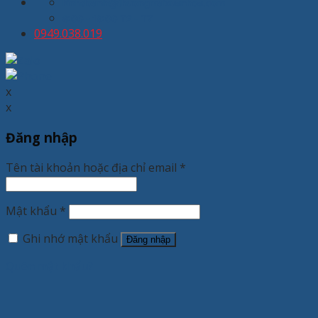
kinhdoanh@thuongmaixuanhoa.com
8:00 - 19:00 T2 - T7
0949.038.019
x
x
Đăng nhập
Tên tài khoản hoặc địa chỉ email
*
Mật khẩu
*
Ghi nhớ mật khẩu
Đăng nhập
Quên mật khẩu?