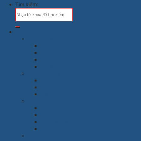
Tìm kiếm:
Chung cư & Gia đình
Phòng khách
Bàn
Ghế
Sofa
Kệ tivi
Phòng làm việc
Bàn
Ghế
Giá sách
Phòng ngủ
Giường
Tủ
Bàn trang điểm
Tap đầu giường
Phòng thờ