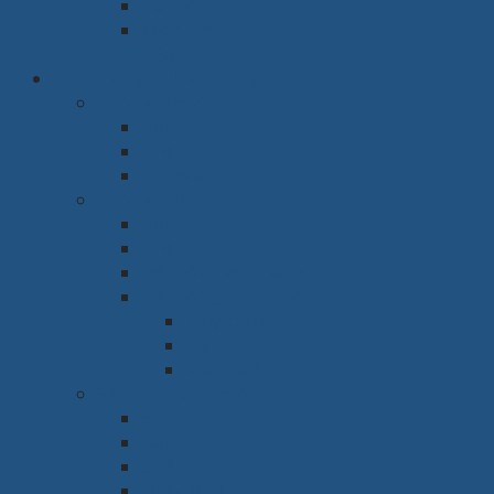
Tủ thờ
Vách ngăn
Rèm & Sàn
Văn phòng & Nhà xưởng
Phòng làm việc
Bàn
Ghế
Tủ hồ sơ
Phòng họp
Bàn
Ghế
Hệ thống âm thanh
Hệ thống trình chiếu
Máy chiếu
Tivi
Màn Led
Sảnh & Phòng chờ
Sofa
Bàn
Ghế
Quầy lễ tân