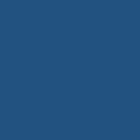
7 Tháng Mười Một, 2025
BỘ BÀN TIẾP KHÁCH NHỎ – GIẢI PHÁP TỐI ƯU CHO KHÔNG GIAN
GỌN GÀNG VÀ THANH LỊCH
6 Tháng Mười Một, 2025