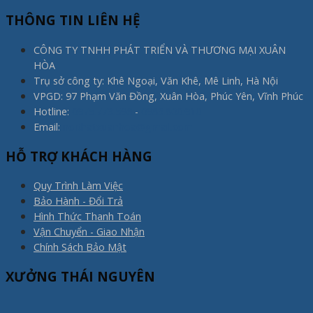
THÔNG TIN LIÊN HỆ
CÔNG TY TNHH PHÁT TRIỂN VÀ THƯƠNG MẠI XUÂN
HÒA
Trụ sở công ty: Khê Ngoại, Văn Khê, Mê Linh, Hà Nội
VPGD: 97 Phạm Văn Đồng, Xuân Hòa, Phúc Yên, Vĩnh Phúc
Hotline:
0975.773.596
-
0983.800.910
Email:
noithatxuanhoa@gmail.com
HỖ TRỢ KHÁCH HÀNG
Quy Trình Làm Việc
Bảo Hành - Đổi Trả
Hình Thức Thanh Toán
Vận Chuyển - Giao Nhận
Chính Sách Bảo Mật
XƯỞNG THÁI NGUYÊN