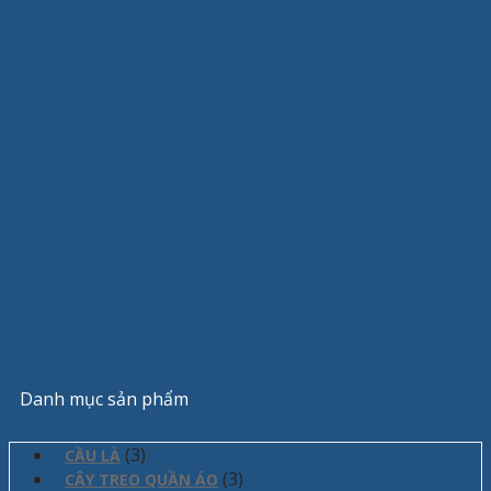
#BànĂnCôngNghiệpXuânHòa
Trang chủ
/
Sản phẩm
/
Sản phẩm được gắn thẻ
“#BànĂnCôngNghiệpXuânHòa”
Phân loại sản phẩm
Danh mục sản phẩm
(3)
CẦU LÀ
(3)
CÂY TREO QUẦN ÁO