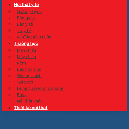
Nội thất y tế
Giường bệnh
Bàn quầy
Bàn y tế
Tủ y tế
Xe đẩy bệnh nhân
Trường học
Màn chiếu
Máy chiếu
Rèm
Bàn học sinh
Ghế học sinh
Giá sách
Dụng cụ phòng đa năng
Bảng
Nội thất khác
Thiết kế nội thất
Trang chủ
»
#tubepgocongnghiep