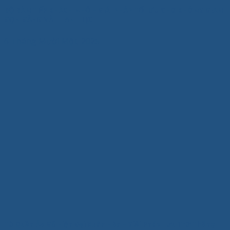
BỘ BÀN TIẾP KHÁCH NHỎ – GIẢI PHÁP TỐI ƯU CHO KHÔNG GIAN
GỌN GÀNG VÀ THANH LỊCH
6 Tháng Mười Một, 2025
Tủ Quần Áo Gỗ Hiện Đại Xuân Hòa – Giải Pháp Lưu Trữ Thông