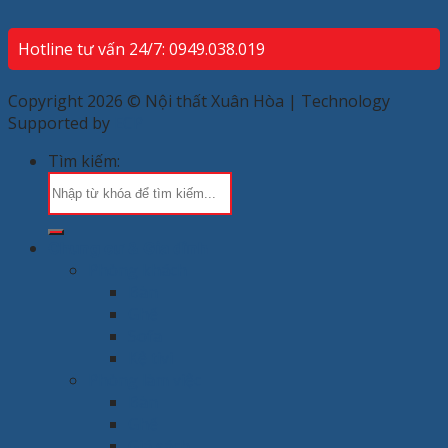
Hotline tư vấn 24/7: 0949.038.019
Copyright 2026 © Nội thất Xuân Hòa | Technology
Supported by
ECP
Tìm kiếm:
Chung cư & Gia đình
Phòng khách
Bàn
Ghế
Sofa
Kệ tivi
Phòng làm việc
Bàn
Ghế
Giá sách