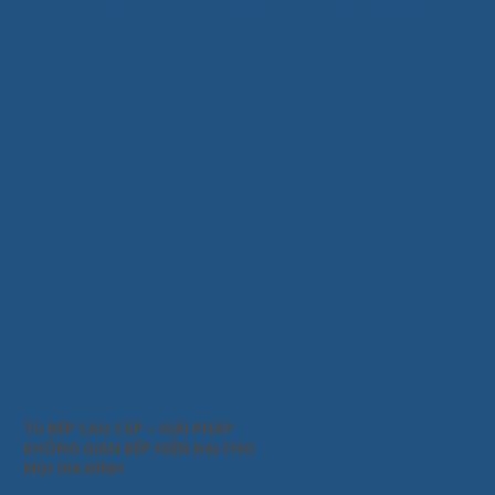
Tag Archives:
#tubepgocongnghiep
TỦ BẾP CAO CẤP – GIẢI PHÁP
KHÔNG GIAN BẾP HIỆN ĐẠI CHO
MỌI GIA ĐÌNH