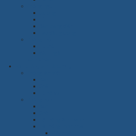
Phòng ngủ
Giường
Tủ
Bàn trang điểm
Tap đầu giường
Phòng thờ
Tủ thờ
Vách ngăn
Rèm & Sàn
Văn phòng & Nhà xưởng
Phòng làm việc
Bàn
Ghế
Tủ hồ sơ
Phòng họp
Bàn
Ghế
Hệ thống âm thanh
Hệ thống trình chiếu
Máy chiếu