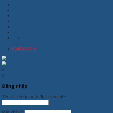
Thiết kế nội thất
Giới thiệu
Dự án
Tin tức
Tuyển dụng
Liên hệ
kinhdoanh@thuongmaixuanhoa.com
8:00 - 19:00 T2 - T7
0949.038.019
x
x
Đăng nhập
Tên tài khoản hoặc địa chỉ email
*
Mật khẩu
*