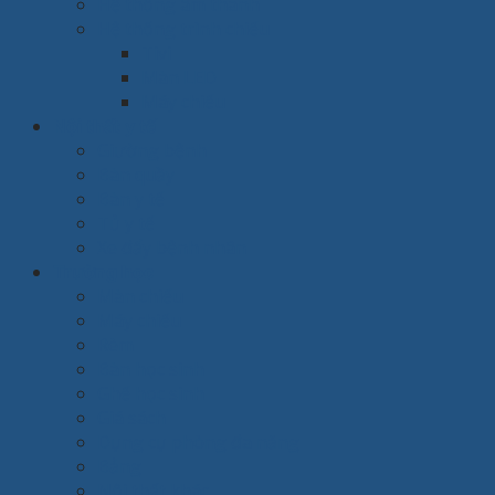
Hệ thống âm thanh
Hệ thống trình chiếu
Tivi
Màn LED
Máy chiếu
Nội thất y tế
Giường bệnh
Bàn quầy
Bàn y tế
Tủ y tế
Xe đẩy bệnh nhân
Trường học
Màn chiếu
Máy chiếu
Rèm
Bàn học sinh
Ghế học sinh
Giá sách
Dụng cụ phòng đa năng
Bảng
Nội thất khác