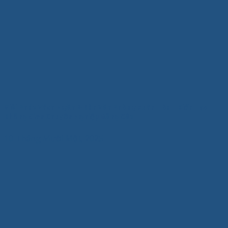
Giải Pháp Vách Ngăn & Bàn Văn Phòng Xuân Hòa – Kiến Tạo
Không Gian Chuyên Nghiệp Đẳng Cấp
10 Tháng Mười Một, 2025