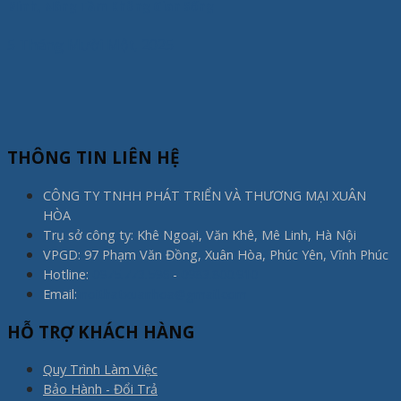
Minh, Nâng Tầm Không Gian Sống
5 Tháng Mười Một, 2025
THÔNG TIN LIÊN HỆ
CÔNG TY TNHH PHÁT TRIỂN VÀ THƯƠNG MẠI XUÂN
HÒA
Trụ sở công ty: Khê Ngoại, Văn Khê, Mê Linh, Hà Nội
VPGD: 97 Phạm Văn Đồng, Xuân Hòa, Phúc Yên, Vĩnh Phúc
Hotline:
0975.773.596
-
0983.800.910
Email:
noithatxuanhoa@gmail.com
HỖ TRỢ KHÁCH HÀNG
Quy Trình Làm Việc
Bảo Hành - Đổi Trả