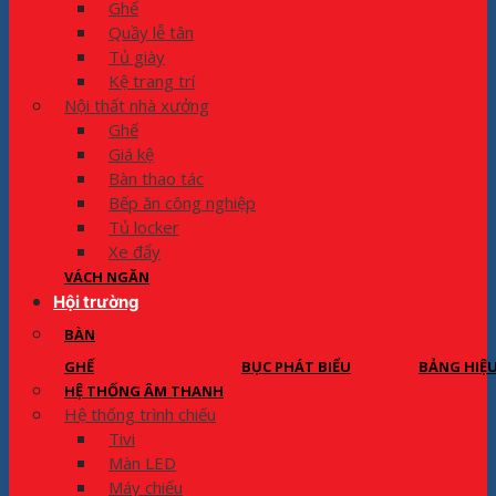
Ghế
Quầy lễ tân
Tủ giày
Kệ trang trí
Nội thất nhà xưởng
Ghế
Giá kệ
Bàn thao tác
Bếp ăn công nghiệp
Tủ locker
Xe đẩy
VÁCH NGĂN
Hội trường
BÀN
GHẾ
BỤC PHÁT BIỂU
BẢNG HIỆ
HỆ THỐNG ÂM THANH
Hệ thống trình chiếu
Tivi
Màn LED
Máy chiếu