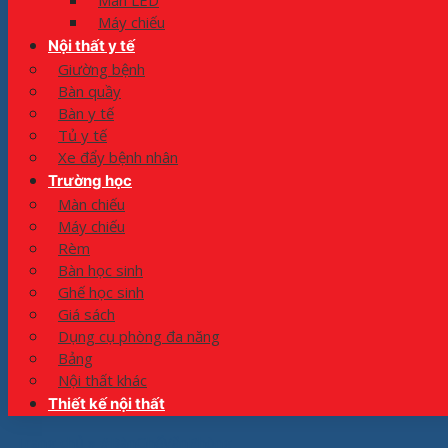
Màn LED
Máy chiếu
Nội thất y tế
Giường bệnh
Bàn quầy
Bàn y tế
Tủ y tế
Xe đẩy bệnh nhân
Trường học
Màn chiếu
Máy chiếu
Rèm
Bàn học sinh
Ghế học sinh
Giá sách
Dụng cụ phòng đa năng
Bảng
Nội thất khác
Thiết kế nội thất
Trang chủ
»
#BànGhếVănPhòng