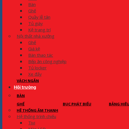
Bàn
Ghế
Quầy lễ tân
Tủ giày
Kệ trang trí
Nội thất nhà xưởng
Ghế
Giá kệ
Bàn thao tác
Bếp ăn công nghiệp
Tủ locker
Xe đẩy
VÁCH NGĂN
Hội trường
BÀN
GHẾ
BỤC PHÁT BIỂU
BẢNG HIỆ
HỆ THỐNG ÂM THANH
Hệ thống trình chiếu
Tivi