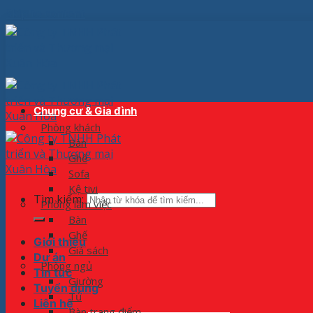
Skip to content
Chung cư & Gia đình
Phòng khách
Bàn
Ghế
Sofa
Kệ tivi
Tìm kiếm:
Phòng làm việc
Bàn
Ghế
Giới thiệu
Giá sách
Dự án
Phòng ngủ
Tin tức
Giường
Tuyển dụng
Tủ
Liên hệ
Bàn trang điểm