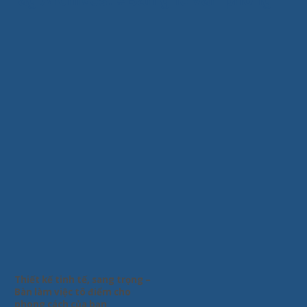
Tag Archives:
#Bàn ghế văn phòng
Thiết kế tinh tế, sang trọng –
Bàn làm việc tô điểm cho
phong cách của bạn