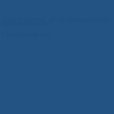
BỘ BÀN TIẾP KHÁCH NHỎ – GIẢI PHÁP TỐI ƯU CHO KHÔNG GIAN
GỌN GÀNG VÀ THANH LỊCH
6 Tháng Mười Một, 2025