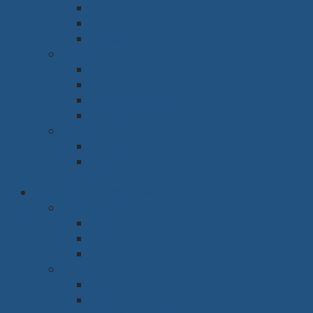
Bàn
Ghế
Giá sách
Phòng ngủ
Giường
Tủ
Bàn trang điểm
Tap đầu giường
Phòng thờ
Tủ thờ
Vách ngăn
Rèm & Sàn
Văn phòng & Nhà xưởng
Phòng làm việc
Bàn
Ghế
Tủ hồ sơ
Phòng họp
Bàn
Ghế