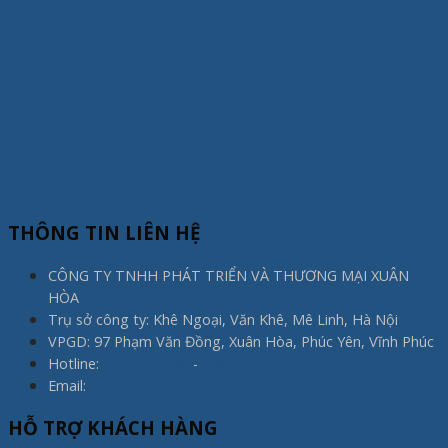
Tủ Quần Áo Gỗ Hiện Đại Xuân Hòa – Giải Pháp Lưu Trữ Thông
Minh, Nâng Tầm Không Gian Sống
5 Tháng Mười Một, 2025
THÔNG TIN LIÊN HỆ
CÔNG TY TNHH PHÁT TRIỂN VÀ THƯƠNG MẠI XUÂN
HÒA
Trụ sở công ty: Khê Ngoại, Văn Khê, Mê Linh, Hà Nội
VPGD: 97 Phạm Văn Đồng, Xuân Hòa, Phúc Yên, Vĩnh Phúc
Hotline:
0975.773.596
-
0983.800.910
Email:
noithatxuanhoa@gmail.com
HỖ TRỢ KHÁCH HÀNG