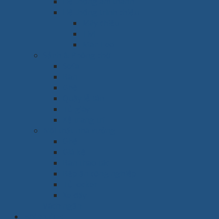
Hệ thống âm thanh
Hệ thống trình chiếu
Máy chiếu
Tivi
Màn Led
Sảnh & Phòng chờ
Sofa
Bàn
Ghế
Quầy lễ tân
Tủ giày
Kệ trang trí
Nội thất nhà xưởng
Ghế
Giá kệ
Bàn thao tác
Bếp ăn công nghiệp
Tủ locker
Xe đẩy
Vách ngăn
Hội trường