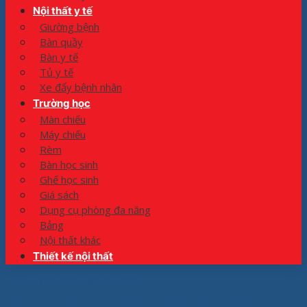
Nội thất y tế
Giường bệnh
Bàn quầy
Bàn y tế
Tủ y tế
Xe đẩy bệnh nhân
Trường học
Màn chiếu
Máy chiếu
Rèm
Bàn học sinh
Ghế học sinh
Giá sách
Dụng cụ phòng đa năng
Bảng
Nội thất khác
Thiết kế nội thất
Trang chủ
»
#Bàn ghế văn phòng