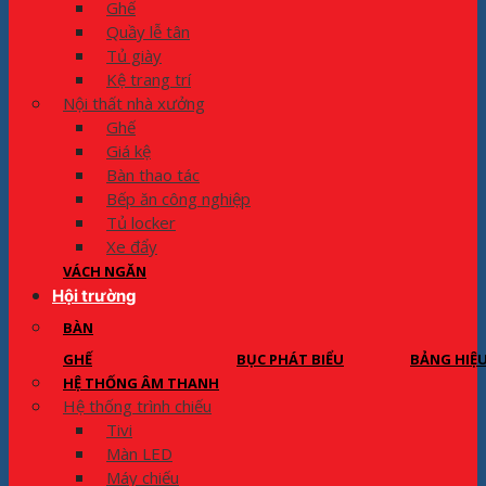
Ghế
Quầy lễ tân
Tủ giày
Kệ trang trí
Nội thất nhà xưởng
Ghế
Giá kệ
Bàn thao tác
Bếp ăn công nghiệp
Tủ locker
Xe đẩy
VÁCH NGĂN
Hội trường
BÀN
GHẾ
BỤC PHÁT BIỂU
BẢNG HIỆ
HỆ THỐNG ÂM THANH
Hệ thống trình chiếu
Tivi
Màn LED
Máy chiếu