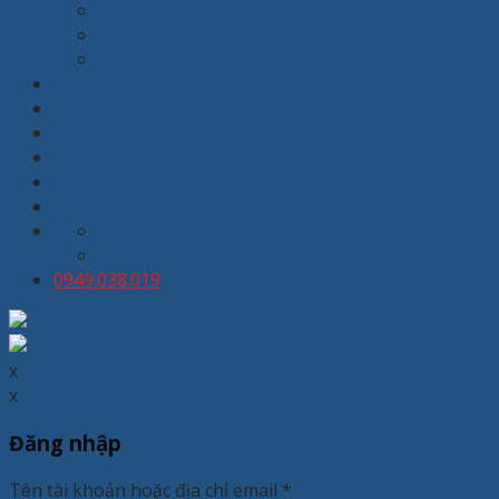
Dụng cụ phòng đa năng
Bảng
Nội thất khác
Thiết kế nội thất
Giới thiệu
Dự án
Tin tức
Tuyển dụng
Liên hệ
kinhdoanh@thuongmaixuanhoa.com
8:00 - 19:00 T2 - T7
0949.038.019
x
x
Đăng nhập
Tên tài khoản hoặc địa chỉ email
*