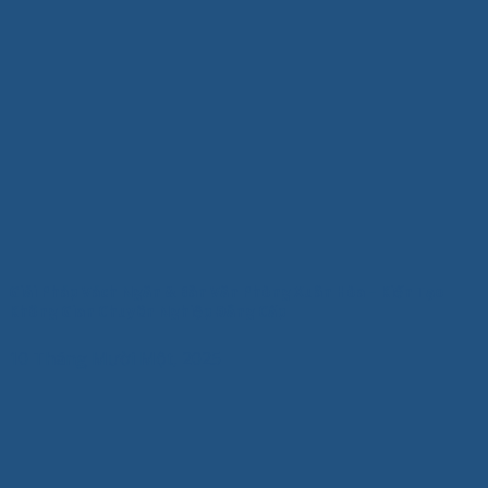
Giải Pháp Vách Ngăn & Bàn Văn Phòng Xuân Hòa – Kiến Tạo
Không Gian Chuyên Nghiệp Đẳng Cấp
10 Tháng Mười Một, 2025