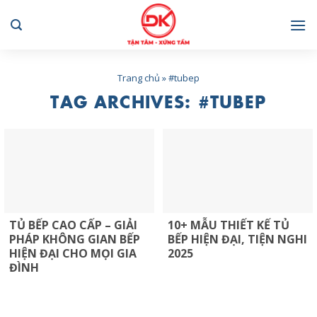
Skip
to
content
Trang chủ
»
#tubep
TAG ARCHIVES:
#TUBEP
TỦ BẾP CAO CẤP – GIẢI
10+ MẪU THIẾT KẾ TỦ
PHÁP KHÔNG GIAN BẾP
BẾP HIỆN ĐẠI, TIỆN NGHI
HIỆN ĐẠI CHO MỌI GIA
2025
ĐÌNH