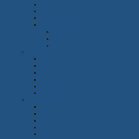
Bàn
Ghế
Hệ thống âm thanh
Hệ thống trình chiếu
Máy chiếu
Tivi
Màn Led
Sảnh & Phòng chờ
Sofa
Bàn
Ghế
Quầy lễ tân
Tủ giày
Kệ trang trí
Nội thất nhà xưởng
Ghế
Giá kệ
Bàn thao tác
Bếp ăn công nghiệp
Tủ locker