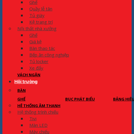
Ghế
Quầy lễ tân
Tủ giày
Kệ trang trí
Nội thất nhà xưởng
Ghế
Giá kệ
Bàn thao tác
Bếp ăn công nghiệp
Tủ locker
Xe đẩy
VÁCH NGĂN
Hội trường
BÀN
GHẾ
BỤC PHÁT BIỂU
BẢNG HIỆ
HỆ THỐNG ÂM THANH
Hệ thống trình chiếu
Tivi
Màn LED
Máy chiếu