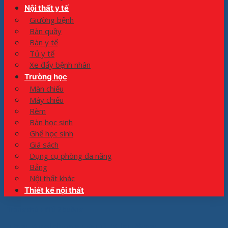
Nội thất y tế
Giường bệnh
Bàn quầy
Bàn y tế
Tủ y tế
Xe đẩy bệnh nhân
Trường học
Màn chiếu
Máy chiếu
Rèm
Bàn học sinh
Ghế học sinh
Giá sách
Dụng cụ phòng đa năng
Bảng
Nội thất khác
Thiết kế nội thất
Trang chủ
»
#Tủ 2 buồng