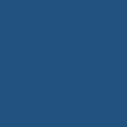
BỘ BÀN TIẾP KHÁCH NHỎ – GIẢI PHÁP TỐI ƯU CHO KHÔNG GIAN
GỌN GÀNG VÀ THANH LỊCH
6 Tháng Mười Một, 2025