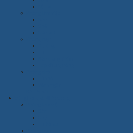
Sofa
Kệ tivi
Phòng làm việc
Bàn
Ghế
Giá sách
Phòng ngủ
Giường
Tủ
Bàn trang điểm
Tap đầu giường
Phòng thờ
Tủ thờ
Vách ngăn
Rèm & Sàn
Văn phòng & Nhà xưởng
Phòng làm việc
Bàn
Ghế
Tủ hồ sơ
Phòng họp