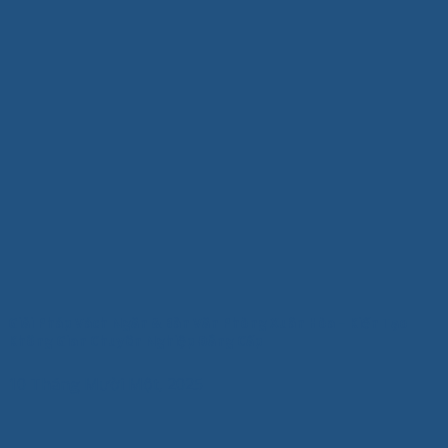
Giải Pháp Vách Ngăn & Bàn Văn Phòng Xuân Hòa – Kiến Tạo
Không Gian Chuyên Nghiệp Đẳng Cấp
10 Tháng Mười Một, 2025