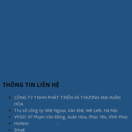
Tủ Quần Áo Gỗ Hiện Đại Xuân Hòa – Giải Pháp Lưu Trữ Thông
Minh, Nâng Tầm Không Gian Sống
5 Tháng Mười Một, 2025
THÔNG TIN LIÊN HỆ
CÔNG TY TNHH PHÁT TRIỂN VÀ THƯƠNG MẠI XUÂN
HÒA
Trụ sở công ty: Khê Ngoại, Văn Khê, Mê Linh, Hà Nội
VPGD: 97 Phạm Văn Đồng, Xuân Hòa, Phúc Yên, Vĩnh Phúc
Hotline:
0975.773.596
-
0983.800.910
Email:
noithatxuanhoa@gmail.com