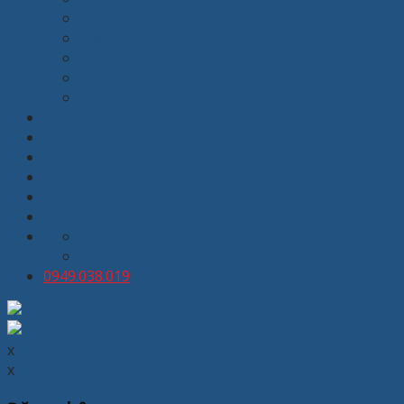
Ghế học sinh
Giá sách
Dụng cụ phòng đa năng
Bảng
Nội thất khác
Thiết kế nội thất
Giới thiệu
Dự án
Tin tức
Tuyển dụng
Liên hệ
kinhdoanh@thuongmaixuanhoa.com
8:00 - 19:00 T2 - T7
0949.038.019
x
x