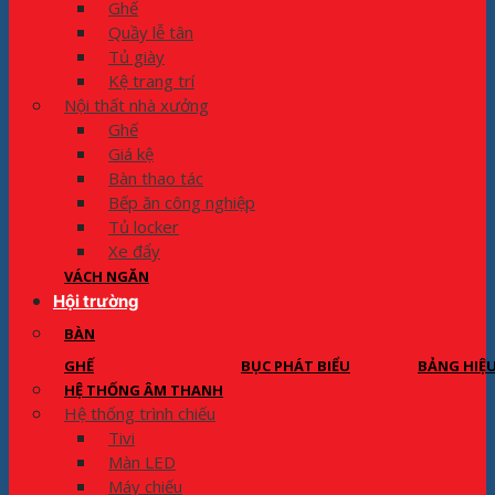
Ghế
Quầy lễ tân
Tủ giày
Kệ trang trí
Nội thất nhà xưởng
Ghế
Giá kệ
Bàn thao tác
Bếp ăn công nghiệp
Tủ locker
Xe đẩy
VÁCH NGĂN
Hội trường
BÀN
GHẾ
BỤC PHÁT BIỂU
BẢNG HIỆ
HỆ THỐNG ÂM THANH
Hệ thống trình chiếu
Tivi
Màn LED
Máy chiếu