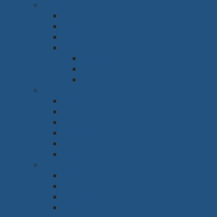
Phòng họp
Bàn
Ghế
Hệ thống âm thanh
Hệ thống trình chiếu
Máy chiếu
Tivi
Màn Led
Sảnh & Phòng chờ
Sofa
Bàn
Ghế
Quầy lễ tân
Tủ giày
Kệ trang trí
Nội thất nhà xưởng
Ghế
Giá kệ
Bàn thao tác
Bếp ăn công nghiệp