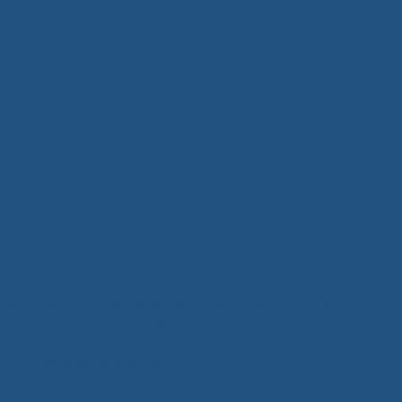
Giải Pháp Vách Ngăn & Bàn Văn Phòng Xuân Hòa – Kiến Tạo
Không Gian Chuyên Nghiệp Đẳng Cấp
10 Tháng Mười Một, 2025