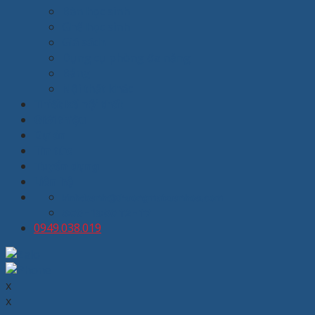
Bàn học sinh
Ghế học sinh
Giá sách
Dụng cụ phòng đa năng
Bảng
Nội thất khác
Thiết kế nội thất
Giới thiệu
Dự án
Tin tức
Tuyển dụng
Liên hệ
kinhdoanh@thuongmaixuanhoa.com
8:00 - 19:00 T2 - T7
0949.038.019
x
x