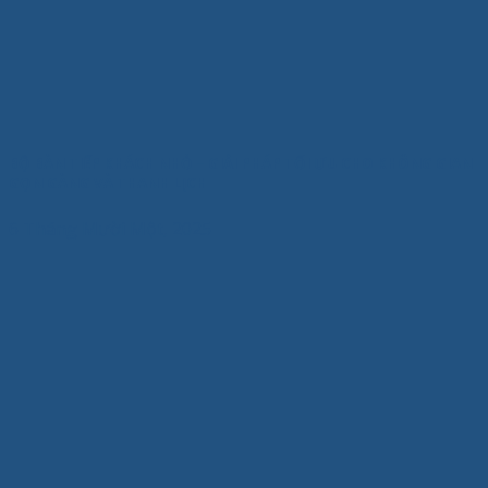
BỘ BÀN TIẾP KHÁCH NHỎ – GIẢI PHÁP TỐI ƯU CHO KHÔNG GIAN
GỌN GÀNG VÀ THANH LỊCH
6 Tháng Mười Một, 2025