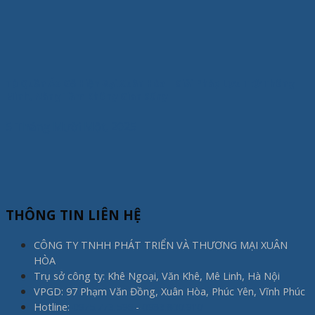
Tủ Quần Áo Gỗ Hiện Đại Xuân Hòa – Giải Pháp Lưu Trữ Thông
Minh, Nâng Tầm Không Gian Sống
5 Tháng Mười Một, 2025
THÔNG TIN LIÊN HỆ
CÔNG TY TNHH PHÁT TRIỂN VÀ THƯƠNG MẠI XUÂN
HÒA
Trụ sở công ty: Khê Ngoại, Văn Khê, Mê Linh, Hà Nội
VPGD: 97 Phạm Văn Đồng, Xuân Hòa, Phúc Yên, Vĩnh Phúc
Hotline:
0975.773.596
-
0983.800.910