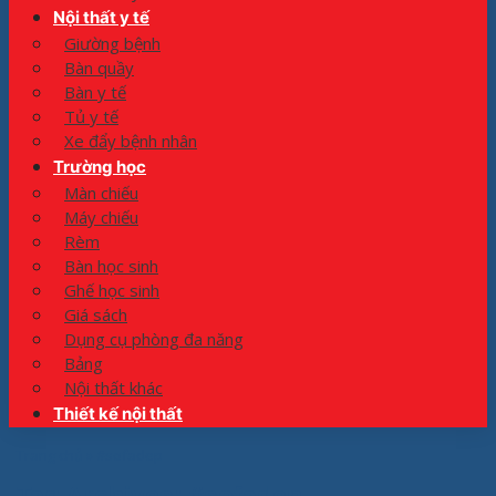
Nội thất y tế
Giường bệnh
Bàn quầy
Bàn y tế
Tủ y tế
Xe đẩy bệnh nhân
Trường học
Màn chiếu
Máy chiếu
Rèm
Bàn học sinh
Ghế học sinh
Giá sách
Dụng cụ phòng đa năng
Bảng
Nội thất khác
Thiết kế nội thất
Trang chủ
»
#sofadep