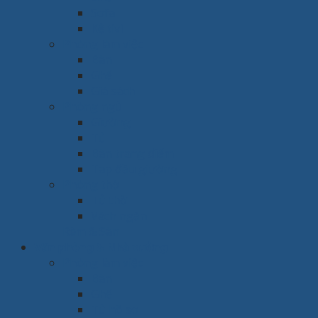
Sofa
Kệ tivi
Phòng làm việc
Bàn
Ghế
Giá sách
Phòng ngủ
Giường
Tủ
Bàn trang điểm
Tap đầu giường
Phòng thờ
Tủ thờ
Vách ngăn
Rèm & Sàn
Văn phòng & Nhà xưởng
Phòng làm việc
Bàn
Ghế
Tủ hồ sơ