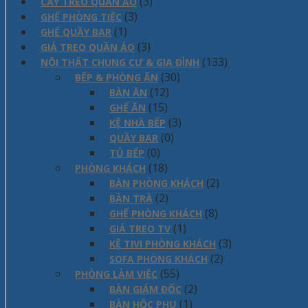
(3)
CÂY TREO QUẦN ÁO
(3)
GHẾ PHÒNG TIỆC
(1)
GHẾ QUẦY BAR
(3)
GIÁ TREO QUẦN ÁO
(133)
NỘI THẤT CHUNG CƯ & GIA ĐÌNH
(30)
BẾP & PHÒNG ĂN
(12)
BÀN ĂN
(15)
GHẾ ĂN
(3)
KỆ NHÀ BẾP
(0)
QUẦY BAR
(0)
TỦ BẾP
(18)
PHÒNG KHÁCH
(2)
BÀN PHÒNG KHÁCH
(2)
BÀN TRÀ
(8)
GHẾ PHÒNG KHÁCH
(1)
GIÁ TREO TV
(3)
KỆ TIVI PHÒNG KHÁCH
(2)
SOFA PHÒNG KHÁCH
(55)
PHÒNG LÀM VIỆC
(2)
BÀN GIÁM ĐỐC
(1)
BÀN HỘC PHỤ