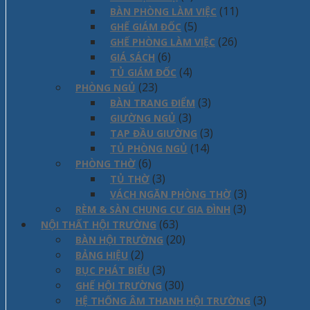
(11)
BÀN PHÒNG LÀM VIỆC
(5)
GHẾ GIÁM ĐỐC
(26)
GHẾ PHÒNG LÀM VIỆC
(6)
GIÁ SÁCH
(4)
TỦ GIÁM ĐỐC
(23)
PHÒNG NGỦ
(3)
BÀN TRANG ĐIỂM
(3)
GIƯỜNG NGỦ
(3)
TAP ĐẦU GIƯỜNG
(14)
TỦ PHÒNG NGỦ
(6)
PHÒNG THỜ
(3)
TỦ THỜ
(3)
VÁCH NGĂN PHÒNG THỜ
(3)
RÈM & SÀN CHUNG CƯ GIA ĐÌNH
(63)
NỘI THẤT HỘI TRƯỜNG
(20)
BÀN HỘI TRƯỜNG
(2)
BẢNG HIỆU
(3)
BỤC PHÁT BIỂU
(30)
GHẾ HỘI TRƯỜNG
(3)
HỆ THỐNG ÂM THANH HỘI TRƯỜNG