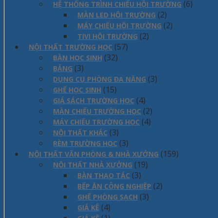
(6)
HỆ THỐNG TRÌNH CHIẾU HỘI TRƯỜNG
(2)
MÀN LED HỘI TRƯỜNG
(2)
MÁY CHIẾU HỘI TRƯỜNG
(2)
TIVI HỘI TRƯỜNG
(57)
NỘI THẤT TRƯỜNG HỌC
(32)
BÀN HỌC SINH
(3)
BẢNG
(3)
DỤNG CỤ PHÒNG ĐA NĂNG
(15)
GHẾ HỌC SINH
(4)
GIÁ SÁCH TRƯỜNG HỌC
(2)
MÀN CHIẾU TRƯỜNG HỌC
(4)
MÁY CHIẾU TRƯỜNG HỌC
(3)
NỘI THẤT KHÁC
(3)
RÈM TRƯỜNG HỌC
(159)
NỘI THẤT VĂN PHÒNG & NHÀ XƯỞNG
(19)
NỘI THẤT NHÀ XƯỞNG
(3)
BÀN THAO TÁC
(2)
BẾP ĂN CÔNG NGHIỆP
(3)
GHẾ PHÒNG SẠCH
(4)
GIÁ KÊ