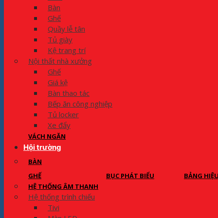
Bàn
Ghế
Quầy lễ tân
Tủ giày
Kệ trang trí
Nội thất nhà xưởng
Ghế
Giá kệ
Bàn thao tác
Bếp ăn công nghiệp
Tủ locker
Xe đẩy
VÁCH NGĂN
Hội trường
BÀN
GHẾ
BỤC PHÁT BIỂU
BẢNG HIỆ
HỆ THỐNG ÂM THANH
Hệ thống trình chiếu
Tivi