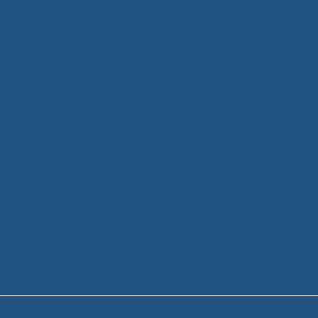
#Ghế phòng làm việc
ng chủ
/
Sản phẩm
/
Sản phẩm được gắn thẻ “#Ghế phòng làm v
Phân loại sản phẩm