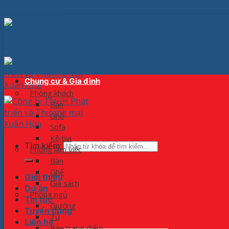
Skip to content
Chung cư & Gia đình
Phòng khách
Bàn
Ghế
Sofa
Kệ tivi
Tìm kiếm:
Phòng làm việc
Bàn
Ghế
Giới thiệu
Giá sách
Dự án
Phòng ngủ
Tin tức
Giường
Tuyển dụng
Tủ
Liên hệ
Bàn trang điểm