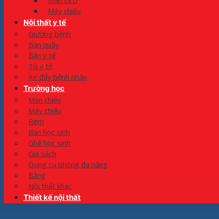
Màn LED
Máy chiếu
Nội thất y tế
Giường bệnh
Bàn quầy
Bàn y tế
Tủ y tế
Xe đẩy bệnh nhân
Trường học
Màn chiếu
Máy chiếu
Rèm
Bàn học sinh
Ghế học sinh
Giá sách
Dụng cụ phòng đa năng
Bảng
Nội thất khác
Thiết kế nội thất